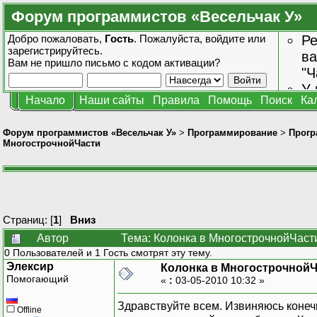
Форум программистов «Весельчак У»
Добро пожаловать,
Гость
. Пожалуйста,
войдите
или
Ре
зарегистрируйтесь
.
ва
Вам не пришло
письмо с кодом активации?
"Ч
У 
Начало
Наши сайты
Правила
Помощь
Поиск
Ка
от
зн
Форум программистов «Весельчак У»
>
Программирование
>
Прогр
МногострочнойЧасти
Страниц: [
1
]
Вниз
Автор
Тема: Колонка в МногострочнойЧаст
0 Пользователей и 1 Гость смотрят эту тему.
Элексир
Колонка в Многострочной
Помогающий
«
:
03-05-2010 10:32 »
Здравствуйте всем. Извиняюсь конечн
Offline