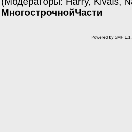
(Модераторы:
Harry
,
Kivals
,
N
МногострочнойЧасти
Powered by SMF 1.1.