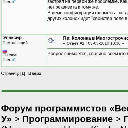
застрял на первой же проблемке. Как
Пол:
нет реквизита к тому же.
В демо конфигурации формекса. когда
других колонок идет "свойства поле в
Элексир
Re: Колонка в Многострочн
Помогающий
«
Ответ #1 :
03-05-2010 18:30 »
Вопрос снимается, спасибо всем кто 
Offline
Пол:
Страниц: [
1
]
Вверх
Форум программистов «Ве
У»
>
Программирование
>