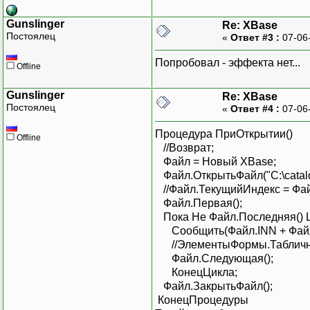
Gunslinger
Re: XBase
Постоялец
«
Ответ #3 :
07-06
Попробовал - эффекта нет...
Offline
Gunslinger
Re: XBase
Постоялец
«
Ответ #4 :
07-06
Процедура ПриОткрытии()
Offline
//Возврат;
Файл = Новый XBase;
Файл.ОткрытьФайл("C:\catalog.
//Файл.ТекущийИндекс = Фа
Файл.Первая();
Пока Не Файл.Последняя() 
Сообщить(Файл.INN + Файл
//ЭлементыФормы.Таблична
Файл.Следующая();
КонецЦикла;
Файл.ЗакрытьФайл();
КонецПроцедуры