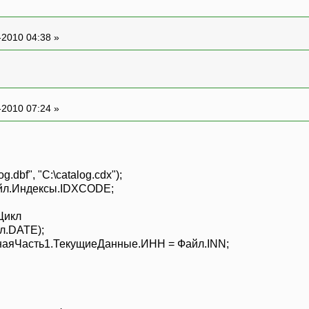
-2010 04:38 »
-2010 07:24 »
dbf", "C:\catalog.cdx");
йл.Индексы.IDXCODE;
Цикл
.DATE);
яЧасть1.ТекущиеДанные.ИНН = Файл.INN;