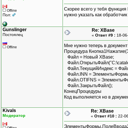
Скорее всего у тебя функция
Offline
нужно указать как обработчик
Пол:
Gunslinger
Re: XBase
Постоялец
«
Ответ #9 :
18-06
Мне нужно теперь в документ
Offline
Процедура Кнопка1Нажатие(
Файл = Новый XBase;
Файл.ОткрытьФайл("C:\catalog.
Файл.ТекущийИндекс = Фай
Файл.INN = ЭлементыФормы
Файл.OTIFNS = ЭлементыФо
Файл.ЗакрытьФайл();
КонецПроцедуры
Код выполняется но в докумен
Kivals
Re: XBase
Модератор
«
Ответ #10 :
22-06
ЭлементыФормы.ПолеВвода29 
Offline