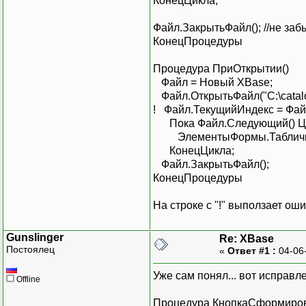
КонецЦикла;
Файл.ЗакрытьФайл(); //не за
КонецПроцедуры
Процедура ПриОткрытии()
Файл = Новый XBase;
Файл.ОткрытьФайл("C:\catalog.
! Файл.ТекущийИндекс = Фа
Пока Файл.Следующий() Ц
ЭлементыФормы.Табличное
КонецЦикла;
Файл.ЗакрытьФайл();
КонецПроцедуры
На строке с "!" выползает ош
Gunslinger
Re: XBase
Постоялец
«
Ответ #1 :
04-06
Уже сам понял... вот исправл
Offline
Процедура КнопкаСформиров