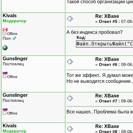
Такой способ организации цик
Kivals
Re: XBase
Модератор
«
Ответ #5 :
07-06
А без индекса пробовал?
Offline
Код:
Пол:
Файл.ОткрытьФайл("C
Gunslinger
Re: XBase
Постоялец
«
Ответ #6 :
08-06
Тот же эффект.. Я думал может
Offline
Но не выводится сообщение..
Gunslinger
Re: XBase
Постоялец
«
Ответ #7 :
08-06
Все нашел.. Проблема была в
Offline
Kivals
Re: XBase
Модератор
«
Ответ #8 :
08-06