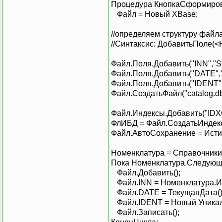
Процедура КнопкаСформиров
Файл = Новый XBase;
//определяем структуру файл
//Синтаксис: ДобавитьПоле(<
Файл.Поля.Добавить("INN","S"
Файл.Поля.Добавить("DATE","
Файл.Поля.Добавить("IDENT",
Файл.СоздатьФайл("catalog.db
Файл.Индексы.Добавить("IDX
ФлИБД = Файл.СоздатьИндекс
Файл.АвтоСохранение = Исти
Номенклатура = Справочники.
Пока Номенклатура.Следующ
Файл.Добавить();
Файл.INN = Номенклатура.
Файл.DATE = ТекущаяДата()
Файл.IDENT = Новый Уника
Файл.Записать();