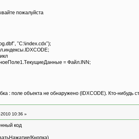
бывайте пожалуйста
dbf", "С:\index.cdx");
йл.индексы.IDXCODE;
икл
Поле1.ТекущиеДанные = Файл.INN;
ибка : поле объекта не обнаружено (IDXCODE). Кто-нибудь с
-2010 10:36 »
енный код
атьНажатие(Кнопка)