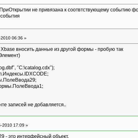
 ПриОткрытии не привязана к соотвтствующему событию фор
 события
-2010 06:36 »
 Xbase вносить данные из другой формы - пробую так
Элемент)
dbf", "C:\catalog.cdx");
л.Индексы.IDXCODE;
.ПолеВвода29;
рмы.ПолеВвода1;
те записей не добавляется..
-2010 17:09 »
- это интерфейсный объект.