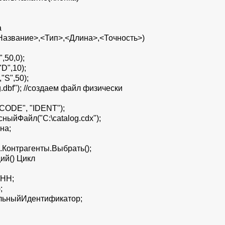
а
Название>,<Тип>,<Длина>,<Точность>)
,50,0);
D",10);
"S",50);
.dbf"); //создаем файл физически
CODE", "IDENT");
ыйФайл("C:\catalog.cdx");
на;
Контрагенты.Выбрать();
ий() Цикл
ИНН;
;
льныйИдентификатор;