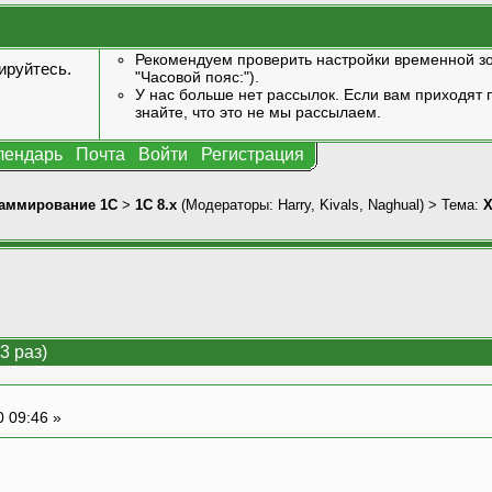
Рекомендуем проверить настройки временной зо
ируйтесь
.
"Часовой пояс:").
У нас больше нет рассылок. Если вам приходят п
знайте, что это не мы рассылаем.
лендарь
Почта
Войти
Регистрация
аммирование 1С
>
1С 8.x
(Модераторы:
Harry
,
Kivals
,
Naghual
) > Тема:
X
3 раз)
0 09:46 »