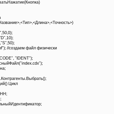
атьНажатие(Кнопка)
а
Название>,<Тип>,<Длина>,<Точность>)
,50,0);
D",10);
"S",50);
f"); //создаем файл физически
CODE", "IDENT");
ныйФайл("index.cdx");
на;
Контрагенты.Выбрать();
ий() Цикл
ИНН;
;
льныйИдентификатор;