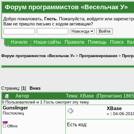
Форум программистов «Весельчак У»
Добро пожаловать,
Гость
. Пожалуйста,
войдите
или
зарегистр
Вам не пришло
письмо с кодом активации?
Начало
Наши сайты
Правила
Помощь
Поиск
Ка
Форум программистов «Весельчак У»
>
Программирование
>
Прогр
Страниц: [
1
]
Вниз
Автор
Тема: XBase (Прочитано 1865
0 Пользователей и 1 Гость смотрят эту тему.
Gunslinger
XBase
Постоялец
«
:
04-06-201
Есть код:
Offline