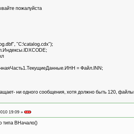
бывайте пожалуйста
dbf", "C:\catalog.cdx");
л.Индексы.IDXCODE;
кл
аяЧасть1.ТекущиеДанные.ИНН = Файл.INN;
ащает- ни одного сообщения, хотя должно быть 120, файлы 
010 19:09 »
о типа ВНачало()