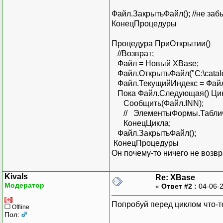
Файл.ЗакрытьФайл(); //не за
КонецПроцедуры
Процедура ПриОткрытии()
//Возврат;
Файл = Новый XBase;
Файл.ОткрытьФайл("C:\catalog.
Файл.ТекущийИндекс = Фай
Пока Файл.Следующая() Ци
Сообщить(Файл.INN);
// ЭлементыФормы.Табличн
КонецЦикла;
Файл.ЗакрытьФайл();
КонецПроцедуры
Он почему-то ничего не возвр
Kivals
Re: XBase
Модератор
«
Ответ #2 :
04-06-2
Попробуй перед циклом что-т
Offline
Пол: