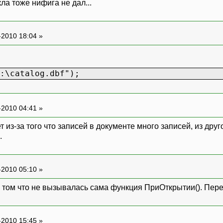
ла тоже нифига не дал...
-2010 18:04 »
:\catalog.dbf");
-2010 04:41 »
 из-за того что записей в документе много записей, из друго
.
-2010 05:10 »
 том что не вызывалась сама функция ПриОткрытии(). Пере
-2010 15:45 »