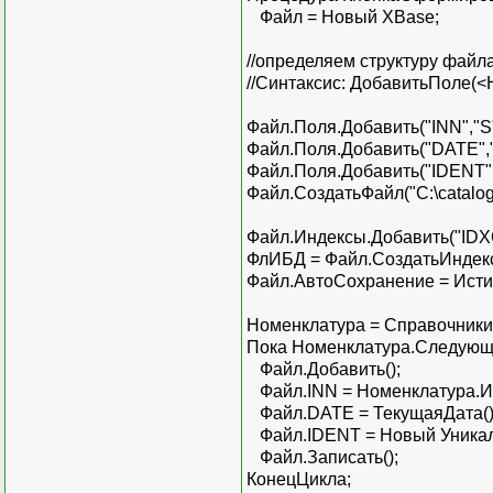
Файл = Новый XBase;
//определяем структуру файл
//Синтаксис: ДобавитьПоле(<
Файл.Поля.Добавить("INN","S"
Файл.Поля.Добавить("DATE","
Файл.Поля.Добавить("IDENT",
Файл.СоздатьФайл("C:\catalog
Файл.Индексы.Добавить("IDX
ФлИБД = Файл.СоздатьИндексн
Файл.АвтоСохранение = Исти
Номенклатура = Справочники.
Пока Номенклатура.Следующ
Файл.Добавить();
Файл.INN = Номенклатура.
Файл.DATE = ТекущаяДата()
Файл.IDENT = Новый Уника
Файл.Записать();
КонецЦикла;