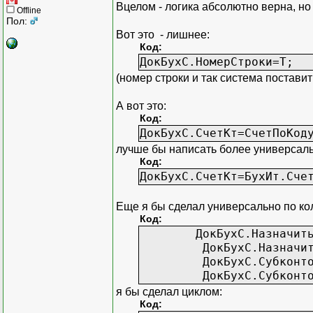
Вцелом - логика абсолютно верна, но
Offline
Пол:
Вот это - лишнее:
Код:
ДокБухС.НомерСтроки=Т;
(номер строки и так система поставит
А вот это:
Код:
ДокБухС.СчетКт=СчетПоКод
лучше бы написать более универсаль
Код:
ДокБухС.СчетКт=БухИт.Сче
Еще я бы сделал универсально по кол
Код:
ДокБухС.НазначитьТип("
ДокБухС.НазначитьТип(
ДокБухС.СубконтоКт1=
ДокБухС.СубконтоКт2=
я бы сделал циклом:
Код: