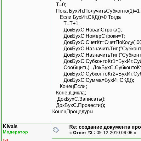
Т=0;
Пока БухИт.ПолучитьСубконто(1)=1
Если БухИт.СКД()>0 Тогда
Т=Т+1;
ДокБухС.НоваяСтрока();
ДокБухС.НомерСтроки=Т;
ДокБухС.СчетКт=СчетПоКоду("001
ДокБухС.НазначитьТип("СубконтоКт
ДокБухС.НазначитьТип("СубконтоКт
ДокБухС.СубконтоКт1=БухИт.Субк
Сообщить( ДокБухС.СубконтоКт1
ДокБухС.СубконтоКт2=БухИт.Субк
ДокБухС.Сумма=БухИт.СКД();
КонецЕсли;
КонецЦикла;
ДокБухС.Записать();
ДокБухС.Провести();
КонецПроцедуры
Kivals
Re: создание документа пр
Модератор
«
Ответ #3 :
09-12-2010 09:06 »