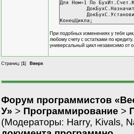
Для Ном=1 По БухИт.Счет.
ДокБухС.НазначитьТип(
ДокБухС.УстановитьАтр
КонецЦикла;
При подобных изменениях у тебя цикл
любому счету с остатками по кредиту
универсальный цикл независимо от ос
Страниц: [
1
]
Вверх
Форум программистов «Ве
У»
>
Программирование
>
(Модераторы:
Harry
,
Kivals
,
N
документа программно