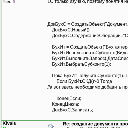
1С только изучаю, поэтому понятия не
Пол:
ДокБухС = СоздатьОбъект("Документ.
ДокБухС.Новый();
ДокБухС.СодержаниеОперации="Спи
БухИт = СоздатьОбъект("Бухгалте
БухИт.ИспользоватьСубконто(ВидыС
БухИт.ВыполнитьЗапрос(,ДатаСпис,"0
БухИт.ВыбратьСубконто(1);
Пока БухИт.ПолучитьСубконто(1)=1
Если БухИт.СКД()>0 Тогда
//а вот здесь необходимо добавить 
КонецЕсли;
КонецЦикла;
ДокБухС.Записать;
Kivals
Re: создание документа пр