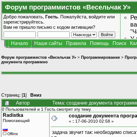
Форум программистов «Весельчак У»
Добро пожаловать,
Гость
. Пожалуйста,
войдите
или
Ре
зарегистрируйтесь
.
ва
Вам не пришло
письмо с кодом активации?
"Ч
У 
Начало
Наши сайты
Правила
Помощь
Поиск
Ка
от
зн
Форум программистов «Весельчак У»
>
Программирование
>
Прогр
документа программно
Страниц: [
1
]
Вниз
Автор
Тема: создание документа программ
0 Пользователей и 1 Гость смотрят эту тему.
Radistka
создание документа прогр
Помогающий
«
:
17-06-2010 02:58 »
задача звучит так: необходимо списа
Offline