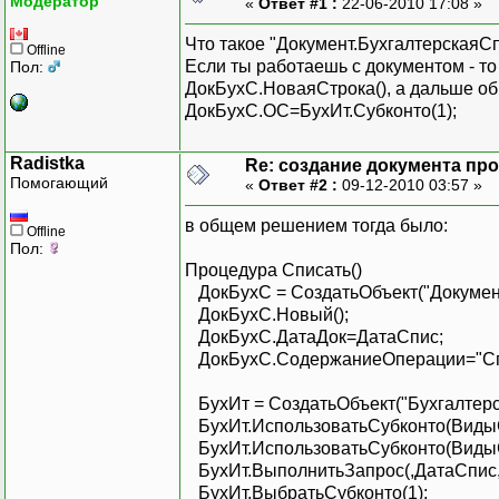
Модератор
«
Ответ #1 :
22-06-2010 17:08 »
Что такое "Документ.БухгалтерскаяС
Offline
Если ты работаешь с документом - то
Пол:
ДокБухС.НоваяСтрока(), а дальше об
ДокБухС.ОС=БухИт.Субконто(1);
Radistka
Re: создание документа пр
Помогающий
«
Ответ #2 :
09-12-2010 03:57 »
в общем решением тогда было:
Offline
Пол:
Процедура Списать()
ДокБухС = СоздатьОбъект("Документ
ДокБухС.Новый(
ДокБухС.ДатаДок=ДатаСпис;
ДокБухС.СодержаниеОперации="Спи
БухИт = СоздатьОбъект("Бухгалтер
БухИт.ИспользоватьСубконто(ВидыС
БухИт.ИспользоватьСубконто(ВидыСу
БухИт.ВыполнитьЗапрос(,ДатаСпис,"00
БухИт.ВыбратьСубконто(1);