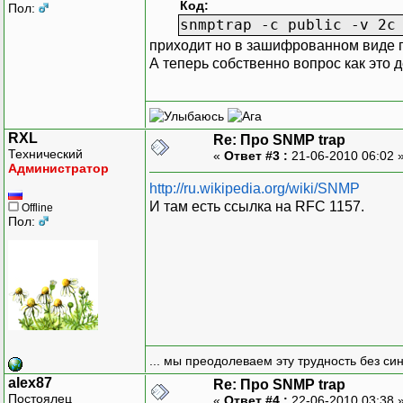
Код:
Пол:
snmptrap -c public -v 2c
приходит но в зашифрованном виде п
А теперь собственно вопрос как это
RXL
Re: Про SNMP trap
Технический
«
Ответ #3 :
21-06-2010 06:02 
Администратор
http://ru.wikipedia.org/wiki/SNMP
И там есть ссылка на RFC 1157.
Offline
Пол:
... мы преодолеваем эту трудность без си
alex87
Re: Про SNMP trap
Постоялец
«
Ответ #4 :
22-06-2010 03:38 