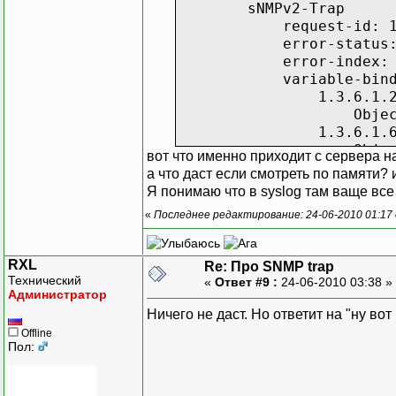
sNMPv2-Trap
SNMPv2
request-id: 17
error-status: no
error-index: 
variable-bindings
1.3.6.1.2.1.1
Object Name: 1.3.
1.3.6.1.6.3.1.
Object Name: 1.3.6
вот что именно приходит с сервера на
1.3.6.1.4.1.85
а что даст если смотреть по памяти? и 
Object Name: 1.3.6
Я понимаю что в syslog там ваще все 
Value (Integer
«
Последнее редактирование: 24-06-2010 01:17 
1.3.6.1.4.1.85
Object Name: 1.3.6
Value (Integ
RXL
Re: Про SNMP trap
1.3.6.1.4.1.85
Технический
«
Ответ #9 :
24-06-2010 03:38 »
Object Name: 1.3.6
Администратор
1.3.6.1.4.1.85
Ничего не даст. Но ответит на "ну во
Object Name: 1.3.6
Offline
1.3.6.1.4.1.85
Пол:
Object Name: 1.3.6
Value (Integ