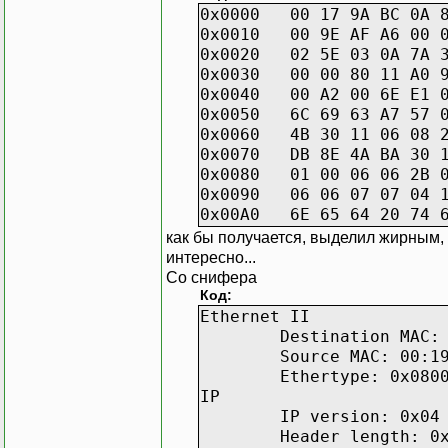
0x0000 00 17 9A BC 0A 8
0x0010 00 9E AF A6 00 0
0x0020 02 5E 03 0A 7A 3
0x0030 00 00 80 11 A0 9
0x0040 00 A2 00 6E E1 0
0x0050 6C 69 63 A7 57 0
0x0060 4B 30 11 06 08 2
0x0070 DB 8E 4A BA 30 1
0x0080 01 00 06 06 2B 0
0x0090 06 06 07 07 04 1
0x00A0 6E 65 64 20 
как бы получается, выделил жирным, 
интересно...
Со снифера
Код:
Ethernet II
Destination MAC:
Source MAC: 00:1
Ethertype: 0x080
IP
IP version: 0x04
Header length: 0