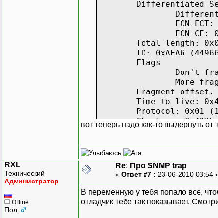
Differentiated S
Differen
ECN-ECT:
ECN-CE: 
Total length: 0x
ID: 0xAFA6 (4496
Flags
Don't fr
More fra
Fragment offset:
Time to live: 0x
Protocol: 0x01 (
Checksum: 0x4D35
вот теперь надо как-то выдернуть от т
Source IP: 188.1
Destination IP: 
IP Options: None
ICMP
RXL
Re: Про SNMP trap
Type: 0x03 (3) -
Технический
«
Ответ #7 :
23-06-2010 03:54 
Code: 0x0A (10)
Администратор
Checksum: 0x7A39
В переменную у тебя попало все, что
Original packet
отладчик тебе так показывает. Смотри 
Offline
IP
Пол: