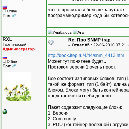
что то прочитал и больше запутался.
Offline
программно,пример кода бы хотелось
Пол:
RXL
Re: Про SNMP trap
Технический
«
Ответ #5 :
22-06-2010 07:21 
Администратор
http://book.itep.ru/4/44/snm_4413.htm
Может тут понятнее будет...
Offline
Пол:
Протокол версии 1 очень прост.
Все состоит из типовых блоков: тип (
такой же формат: тип (1 байт), длин
блоком. Блоки могут быть контейнерам
представляет из себя дерево.
Пакет содержит следующие блоки:
1. Версия
2. Community
3. PDU (контейнер полезной нагрузки)