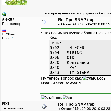
0300 64 69 66 66 65 72 
0310 28 6f 6e 20 4c 6f 
0320 29 20 69 6e 20 31 
... мы преодолеваем эту трудность без си
0330 0e 06 09 2b 06 01 
alex87
Re: Про SNMP trap
0340 82 00 25 06 09 2b 
Постоялец
«
Ответ #18 :
29-06-2010 00:15
0350 53 65 63 75 72 69 
0360 72 6b 20 57 6f 72 
я так понимаю нужно обращаться к в
Offline
0370 01 04 01 c3 0e 02 
Код:
Пол:
0380 06 01 04 01 c3 0e 
Типы:
0390 48 4f 52 49 54 59 
0x02 - INTEGER
03a0 0e 06 09 2b 06 
0x04 - STRING
0x06 - OID
0x30 - Контейнер
0x40 - IPv4
0x43 - TIMESTAMP
Ну теперь вопрос как?
Извини если замучил...
RXL
Re: Про SNMP trap
Технический
«
Ответ #19 :
29-06-2010 03:28