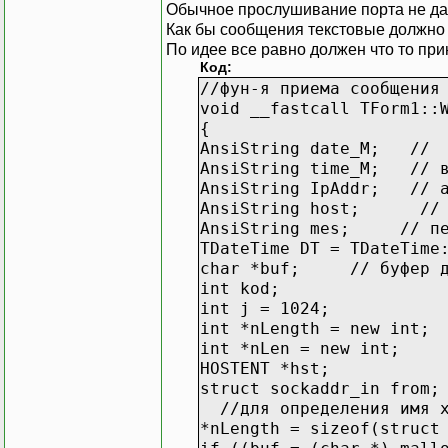
Обычное прослушивание порта не дае
Как бы сообщения текстовые должно с
По идее все равно должен что то при
Код:
//фун-я приема сообщения
void __fastcall TForm1::
{
AnsiString date_M; // 
AnsiString time_M; // в
AnsiString IpAddr; // а
AnsiString host; // и
AnsiString mes; // пер
TDateTime DT = TDateTime
char *buf; // буфер для
int kod;
int j = 1024;
int *nLength = new int;
int *nLen = new int;
HOSTENT *hst;
struct sockaddr_in from;
//для определения имя х
*nLength = sizeof(struct