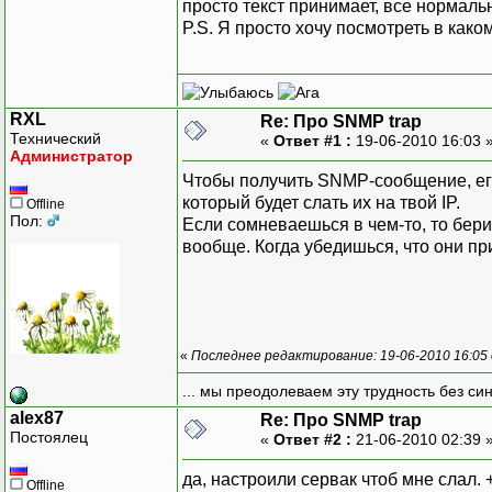
просто текст принимает, все нормально
}
error = bind(serv,
P.S. Я просто хочу посмотреть в каком
free(buf);
if (error == SO
delete nLength;
{
delete nLen;
Memo1->Lines->A
}
}
RXL
Re: Про SNMP trap
else
Технический
«
Ответ #1 :
19-06-2010 16:03 
{
Администратор
GetLastEr
Чтобы получить SNMP-сообщение, его
int b = WSAAsyncSel
который будет слать их на твой IP.
Offline
if (b == SO
Пол:
Если сомневаешься в чем-то, то бери
вообще. Когда убедишься, что они при
WSAClea
Memo1->Lines->A
els
«
Последнее редактирование: 19-06-2010 16:05
Memo1->Lines->A
... мы преодолеваем эту трудность без си
}
alex87
Re: Про SNMP trap
}
Постоялец
«
Ответ #2 :
21-06-2010 02:39 
}
да, настроили сервак чтоб мне слал.
Offline