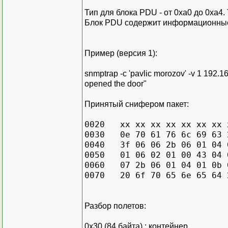
Тип для блока PDU - от 0xa0 до 0xa4. 
Блок PDU содержит информационные
Пример (версия 1):
snmptrap -c 'pavlic morozov' -v 1 192.16
opened the door"
Принятый снифером пакет:
0020 xx xx xx xx xx xx xx x
0030 0e 70 61 76 6c 69 63 2
0040 3f 06 06 2b 06 01 04 0
0050 01 06 02 01 00 43 04 0
0060 07 2b 06 01 04 01 0b 0
0070 20 6f 70 65 6e 65 64 
Разбор полетов:
0x30 (84 байта) ; контейнер