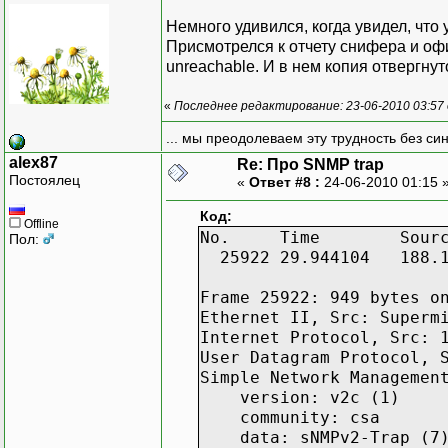
Немного удивился, когда увидел, что
Присмотрелся к отчету снифера и офиг
unreachable. И в нем копия отвергнут
«
Последнее редактирование: 23-06-2010 03:57
... мы преодолеваем эту трудность без си
alex87
Re: Про SNMP trap
Постоялец
«
Ответ #8 :
24-06-2010 01:15 
Код:
Offline
No. Time Sour
Пол:
25922 29.944104 188.1.2
Frame 25922: 949 bytes o
Ethernet II, Src: Superm
Internet Protocol, Src: 
User Datagram Protocol, 
UDP
Simple Network Managemen
version: v2c (1)
community: csa
data: sNMPv2-Trap (7