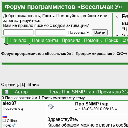
Форум программистов «Весельчак У»
Добро пожаловать,
Гость
. Пожалуйста,
войдите
или
Ре
зарегистрируйтесь
.
ва
Вам не пришло
письмо с кодом активации?
"Ч
У 
Начало
Наши сайты
Правила
Помощь
Поиск
Ка
от
зн
Форум программистов «Весельчак У»
>
Программирование
>
C/C++
Страниц: [
1
]
Вниз
Автор
Тема: Про SNMP trap (Прочитано 31
0 Пользователей и 1 Гость смотрят эту тему.
alex87
Про SNMP trap
Постоялец
«
:
18-06-2010 08:16 »
Здравствуйте,
Offline
Каким образом можно отловить сообщ
Пол: