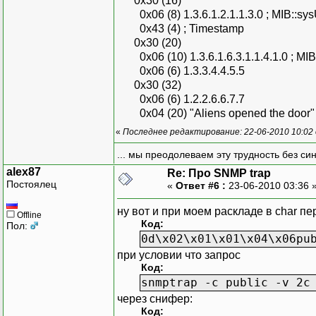
0x30 (16)
0x06 (8) 1.3.6.1.2.1.1.3.0 ; MIB::sy
0x43 (4) ; Timestamp
0x30 (20)
0x06 (10) 1.3.6.1.6.3.1.1.4.1.0 ; MI
0x06 (6) 1.3.3.4.4.5.5
0x30 (32)
0x06 (6) 1.2.2.6.6.7.7
0x04 (20) "Aliens opened the door"
«
Последнее редактирование: 22-06-2010 10:02
... мы преодолеваем эту трудность без си
alex87
Re: Про SNMP trap
Постоялец
«
Ответ #6 :
23-06-2010 03:36 
ну вот и при моем раскладе в char п
Offline
Код:
Пол:
0d\x02\x01\x01\x04\x06pu
при условии что запрос
Код:
snmptrap -c public -v 2c
через снифер:
Код: