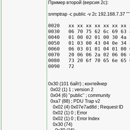
Пример второй (версия 2с):
snmptrap -c public -v 2c 192.168.7.37 ""
0020 xx xx xx xx xx xx xx x
0030 06 70 75 62 6c 69 63 a
0040 01 00 02 01 00 30 4a 3
0050 01 03 00 43 04 0e 34 c
0060 06 03 01 01 04 01 00 0
0070 20 06 06 2a 02 06 06 
0080 73 20 6f 70 65 6e 65 6
0090
0x30 (101 байт) ; контейнер
0x02 (1) 1 ; version 2
0x04 (6) "public" ; community
0xa7 (88) ; PDU Trap v2
0x02 (4) 0x07e7ad8d ; Request ID
0x02 (1) 0 ; Error
0x02 (1) 0 ; Error Index
0x30 (74)