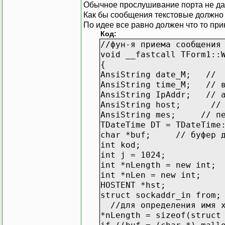
Обычное прослушивание порта не дае
Как бы сообщения текстовые должно с
По идее все равно должен что то при
Код:
//фун-я приема сообщения
void __fastcall TForm1::
{
AnsiString date_M; // 
AnsiString time_M; // в
AnsiString IpAddr; // а
AnsiString host; // и
AnsiString mes; // пер
TDateTime DT = TDateTime
char *buf; // буфер для
int kod;
int j = 1024;
int *nLength = new int;
int *nLen = new int;
HOSTENT *hst;
struct sockaddr_in from;
//для определения имя х
*nLength = sizeof(struct