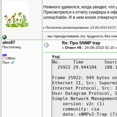
Немного удивился, когда увидел, что
Присмотрелся к отчету снифера и офиг
unreachable. И в нем копия отвергнут
«
Последнее редактирование: 23-06-2010 03:57
... мы преодолеваем эту трудность без си
alex87
Re: Про SNMP trap
Постоялец
«
Ответ #8 :
24-06-2010 01:15 
Код:
Offline
No. Time Sour
Пол:
25922 29.944104 188.1.2
Frame 25922: 949 bytes o
Ethernet II, Src: Superm
Internet Protocol, Src: 
User Datagram Protocol, 
UDP
Simple Network Managemen
version: v2c (1)
community: csa
data: sNMPv2-Trap (7