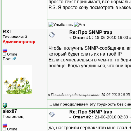
просто текст принимает, все нормально
}
error = bind(serv,
P.S. Я просто хочу посмотреть в каком
free(buf);
if (error == SO
delete nLength;
{
delete nLen;
Memo1->Lines->A
}
}
RXL
Re: Про SNMP trap
else
Технический
«
Ответ #1 :
19-06-2010 16:03 
{
Администратор
GetLastEr
Чтобы получить SNMP-сообщение, его
int b = WSAAsyncSel
который будет слать их на твой IP.
Offline
if (b == SO
Пол:
Если сомневаешься в чем-то, то бери
вообще. Когда убедишься, что они при
WSAClea
Memo1->Lines->A
els
«
Последнее редактирование: 19-06-2010 16:05
Memo1->Lines->A
... мы преодолеваем эту трудность без си
}
alex87
Re: Про SNMP trap
}
Постоялец
«
Ответ #2 :
21-06-2010 02:39 
}
да, настроили сервак чтоб мне слал.
Offline