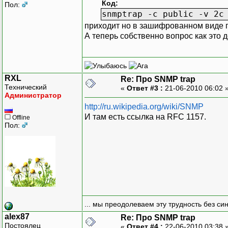
Код:
Пол:
snmptrap -c public -v 2c
приходит но в зашифрованном виде п
А теперь собственно вопрос как это
RXL
Re: Про SNMP trap
Технический
«
Ответ #3 :
21-06-2010 06:02 
Администратор
http://ru.wikipedia.org/wiki/SNMP
И там есть ссылка на RFC 1157.
Offline
Пол:
... мы преодолеваем эту трудность без си
alex87
Re: Про SNMP trap
Постоялец
«
Ответ #4 :
22-06-2010 03:38 