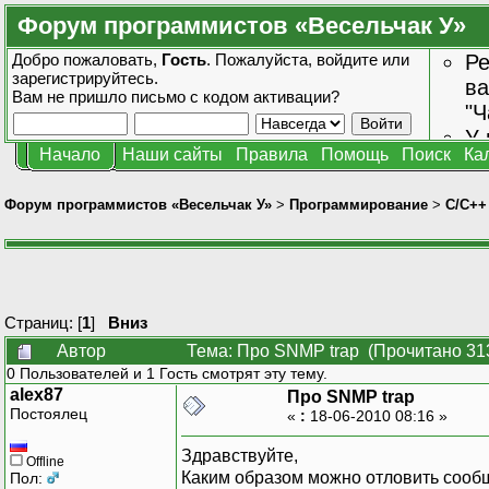
Форум программистов «Весельчак У»
Добро пожаловать,
Гость
. Пожалуйста,
войдите
или
Ре
зарегистрируйтесь
.
ва
Вам не пришло
письмо с кодом активации?
"Ч
У 
Начало
Наши сайты
Правила
Помощь
Поиск
Ка
от
зн
Форум программистов «Весельчак У»
>
Программирование
>
C/C++
Страниц: [
1
]
Вниз
Автор
Тема: Про SNMP trap (Прочитано 31
0 Пользователей и 1 Гость смотрят эту тему.
alex87
Про SNMP trap
Постоялец
«
:
18-06-2010 08:16 »
Здравствуйте,
Offline
Каким образом можно отловить сообщ
Пол: