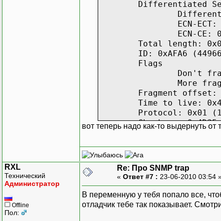
Differentiated S
Differen
ECN-ECT:
ECN-CE: 
Total length: 0x
ID: 0xAFA6 (4496
Flags
Don't fr
More fra
Fragment offset:
Time to live: 0x
Protocol: 0x01 (
Checksum: 0x4D35
вот теперь надо как-то выдернуть от т
Source IP: 188.1
Destination IP: 
IP Options: None
ICMP
RXL
Re: Про SNMP trap
Type: 0x03 (3) -
Технический
«
Ответ #7 :
23-06-2010 03:54 
Code: 0x0A (10)
Администратор
Checksum: 0x7A39
В переменную у тебя попало все, что
Original packet
отладчик тебе так показывает. Смотри 
Offline
IP
Пол: