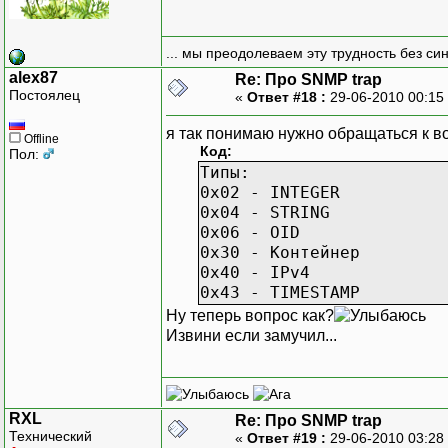
0300 64 69 66 66 65 72 
0310 28 6f 6e 20 4c 6f 
0320 29 20 69 6e 20 31 
... мы преодолеваем эту трудность без си
0330 0e 06 09 2b 06 01 
alex87
Re: Про SNMP trap
0340 82 00 25 06 09 2b 
Постоялец
«
Ответ #18 :
29-06-2010 00:15
0350 53 65 63 75 72 69 
0360 72 6b 20 57 6f 72 
я так понимаю нужно обращаться к в
Offline
0370 01 04 01 c3 0e 02 
Код:
Пол:
0380 06 01 04 01 c3 0e 
Типы:
0390 48 4f 52 49 54 59 
0x02 - INTEGER
03a0 0e 06 09 2b 06 
0x04 - STRING
0x06 - OID
0x30 - Контейнер
0x40 - IPv4
0x43 - TIMESTAMP
Ну теперь вопрос как?
Извини если замучил...
RXL
Re: Про SNMP trap
Технический
«
Ответ #19 :
29-06-2010 03:28