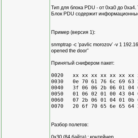
Тип для блока PDU - от 0xa0 до 0xa4. 
Блок PDU содержит информационные
Пример (версия 1):
snmptrap -c 'pavlic morozov' -v 1 192.16
opened the door"
Принятый снифером пакет:
0020 xx xx xx xx xx xx xx x
0030 0e 70 61 76 6c 69 63 2
0040 3f 06 06 2b 06 01 04 0
0050 01 06 02 01 00 43 04 0
0060 07 2b 06 01 04 01 0b 0
0070 20 6f 70 65 6e 65 64 
Разбор полетов:
0x30 (84 байта) ; контейнер