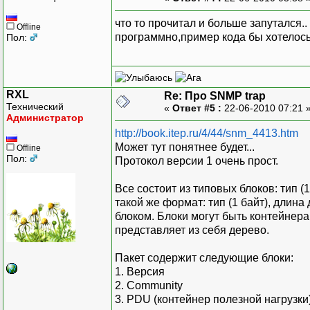
что то прочитал и больше запутался.
Offline
программно,пример кода бы хотелось
Пол:
RXL
Re: Про SNMP trap
Технический
«
Ответ #5 :
22-06-2010 07:21 
Администратор
http://book.itep.ru/4/44/snm_4413.htm
Может тут понятнее будет...
Offline
Пол:
Протокол версии 1 очень прост.
Все состоит из типовых блоков: тип (
такой же формат: тип (1 байт), длин
блоком. Блоки могут быть контейнерам
представляет из себя дерево.
Пакет содержит следующие блоки:
1. Версия
2. Community
3. PDU (контейнер полезной нагрузки)