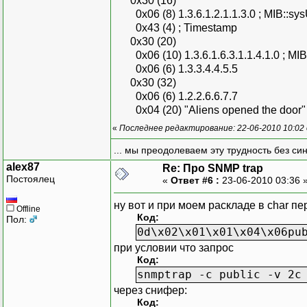
0x30 (16)
0x06 (8) 1.3.6.1.2.1.1.3.0 ; MIB::sy
0x43 (4) ; Timestamp
0x30 (20)
0x06 (10) 1.3.6.1.6.3.1.1.4.1.0 ; MI
0x06 (6) 1.3.3.4.4.5.5
0x30 (32)
0x06 (6) 1.2.2.6.6.7.7
0x04 (20) "Aliens opened the door"
«
Последнее редактирование: 22-06-2010 10:02
... мы преодолеваем эту трудность без си
alex87
Re: Про SNMP trap
Постоялец
«
Ответ #6 :
23-06-2010 03:36 
ну вот и при моем раскладе в char п
Offline
Код:
Пол:
0d\x02\x01\x01\x04\x06pu
при условии что запрос
Код:
snmptrap -c public -v 2c
через снифер:
Код: