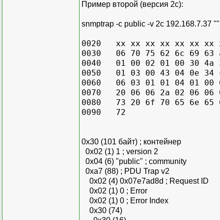
Пример второй (версия 2с):
snmptrap -c public -v 2c 192.168.7.37 ""
0020 xx xx xx xx xx xx xx x
0030 06 70 75 62 6c 69 63 a
0040 01 00 02 01 00 30 4a 3
0050 01 03 00 43 04 0e 34 c
0060 06 03 01 01 04 01 00 0
0070 20 06 06 2a 02 06 06 
0080 73 20 6f 70 65 6e 65 6
0090
0x30 (101 байт) ; контейнер
0x02 (1) 1 ; version 2
0x04 (6) "public" ; community
0xa7 (88) ; PDU Trap v2
0x02 (4) 0x07e7ad8d ; Request ID
0x02 (1) 0 ; Error
0x02 (1) 0 ; Error Index
0x30 (74)