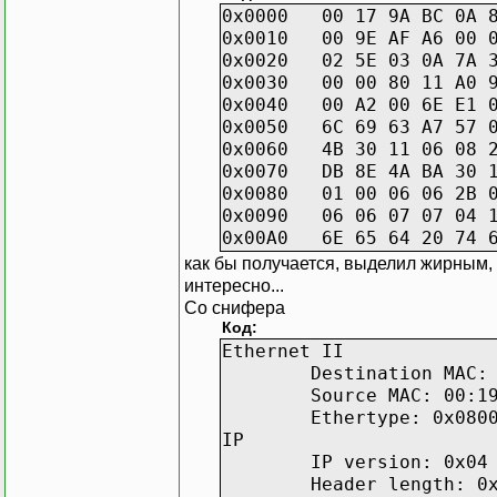
0x0000 00 17 9A BC 0A 8
0x0010 00 9E AF A6 00 0
0x0020 02 5E 03 0A 7A 3
0x0030 00 00 80 11 A0 9
0x0040 00 A2 00 6E E1 0
0x0050 6C 69 63 A7 57 0
0x0060 4B 30 11 06 08 2
0x0070 DB 8E 4A BA 30 1
0x0080 01 00 06 06 2B 0
0x0090 06 06 07 07 04 1
0x00A0 6E 65 64 20 
как бы получается, выделил жирным, 
интересно...
Со снифера
Код:
Ethernet II
Destination MAC:
Source MAC: 00:1
Ethertype: 0x080
IP
IP version: 0x04
Header length: 0