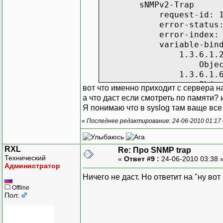
sNMPv2-Trap
SNMPv2
request-id: 17
error-status: no
error-index: 
variable-bindings
1.3.6.1.2.1.1
Object Name: 1.3.
1.3.6.1.6.3.1.
Object Name: 1.3.6
вот что именно приходит с сервера на
1.3.6.1.4.1.85
а что даст если смотреть по памяти? и 
Object Name: 1.3.6
Я понимаю что в syslog там ваще все 
Value (Integer
«
Последнее редактирование: 24-06-2010 01:17 
1.3.6.1.4.1.85
Object Name: 1.3.6
Value (Integ
RXL
Re: Про SNMP trap
1.3.6.1.4.1.85
Технический
«
Ответ #9 :
24-06-2010 03:38 
Object Name: 1.3.6
Администратор
1.3.6.1.4.1.85
Ничего не даст. Но ответит на "ну во
Object Name: 1.3.6
Offline
1.3.6.1.4.1.85
Пол:
Object Name: 1.3.6
Value (Integ