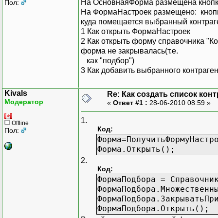
На ОсновнаяФорма размещена кнопк
Пол:
На ФормаНастроек размещено: кнопк
куда помещается выбранный контраге
1 Как открыть ФормаНастроек
2 Как открыть форму справочника "Ко
форма не закрывалась(т.е.
как "подбор")
3 Как добавить выбранного контраген
Kivals
Re: Как создать список кон
Модератор
«
Ответ #1 :
28-06-2010 08:59 »
1.
Offline
Код:
Пол:
Форма=ПолучитьФормуНастр
Форма.Открыть();
2.
Код:
ФормаПодбора = Справочни
ФормаПодбора.Множественн
ФормаПодбора.ЗакрыватьПр
ФормаПодбора.Открыть();