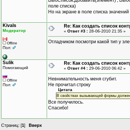
ВыбСписок.Добавить(элемент) ; Выб
поле списка)
Но на экране в поле списка значений 
Kivals
Re: Как создать список кон
Модератор
«
Ответ #3 :
28-06-2010 21:35 »
Отладчиком посмотри какой тип у эле
Offline
Пол:
Sulik
Re: Как создать список кон
Помогающий
«
Ответ #4 :
29-06-2010 06:42 »
Невнимательность меня сгубит.
Offline
Не прочитал строку
Пол:
Цитата
В свойствах вызывающей формы должен 
Все получилось.
Спасибо!
Страниц: [
1
]
Вверх