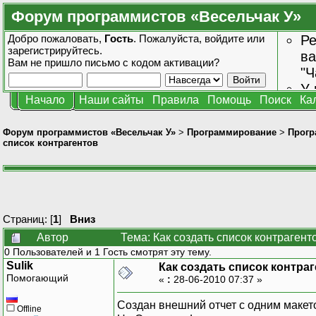
Форум программистов «Весельчак У»
Добро пожаловать,
Гость
. Пожалуйста,
войдите
или
Ре
зарегистрируйтесь
.
ва
Вам не пришло
письмо с кодом активации?
"Ч
У 
Начало
Наши сайты
Правила
Помощь
Поиск
Ка
от
зн
Форум программистов «Весельчак У»
>
Программирование
>
Прогр
список контрагентов
Страниц: [
1
]
Вниз
Автор
Тема: Как создать список контрагент
0 Пользователей и 1 Гость смотрят эту тему.
Sulik
Как создать список контра
Помогающий
«
:
28-06-2010 07:37 »
Создан внешний отчет с одним маке
Offline