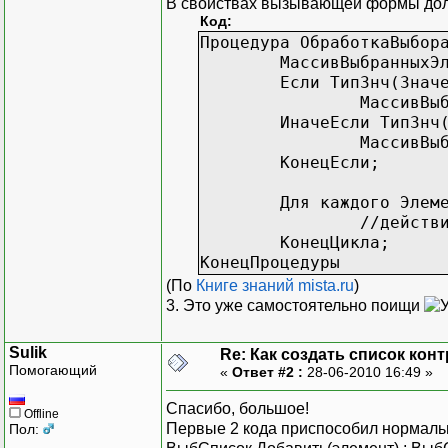
В свойствах вызывающей формы долж
Код:
Процедура ОбработкаВыбор
МассивВыбранныхЭ
Если ТипЗнч(Знач
МассивВы
ИначеЕсли ТипЗнч
МассивВы
КонецЕсли;
Для каждого Элем
//действ
КонецЦикла;
КонецПроцедуры
(По
Книге знаний mista.ru
)
3. Это уже самостоятельно поищи
Sulik
Re: Как создать список кон
Помогающий
«
Ответ #2 :
28-06-2010 16:49 »
Спасибо, большое!
Offline
Первые 2 кода приспособил нормальн
Пол: