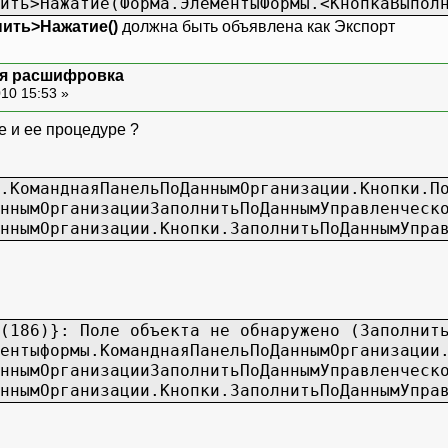
ить>Нажатие(Форма.ЭлементыФормы.<КнопкаВыпол
ить>Нажатие()
должна быть объявлена как Экспорт
ая расшифровка
10 15:53 »
е и ее процедуре ?
.КоманднаяПанельПоДаннымОрганизации.Кнопки.П
ннымОрганизацииЗаполнитьПоДаннымУправленческ
ннымОрганизации.Кнопки.ЗаполнитьПоДаннымУпра
(186)}: Поле объекта не обнаружено (Заполнит
ентыформы.КоманднаяПанельПоДаннымОрганизации
ннымОрганизацииЗаполнитьПоДаннымУправленческ
ннымОрганизации.Кнопки.ЗаполнитьПоДаннымУпра