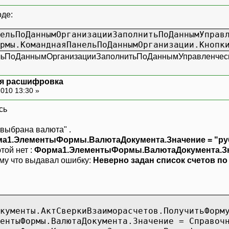
оде:
ельПоДаннымОрганизацииЗаполнитьПоДаннымУправ
мы.КоманднаяПанельПоДаннымОрганизации.Кнопки
льПоДаннымОрганизацииЗаполнитьПоДаннымУправленческог
ая расшифровка
010 13:30 »
 выбрана валюта" .
а1.ЭлементыФормы.ВалютаДокумента.Значение = "руб
той нет :
Форма1.ЭлементыФормы.ВалютаДокумента.Зна
ому что выдавал ошибку:
Неверно задан список счетов по
кументы.АктСверкиВзаиморасчетов.ПолучитьФорм
ентыФормы.ВалютаДокумента.Значение = Справоч