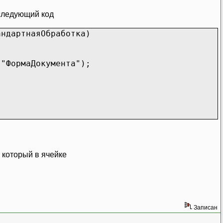
ледующий код
андартнаяОбработка)
("ФормаДокумента");
, который в ячейке
Записан