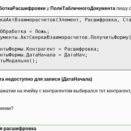
боткаРасшифровки
у
ПолеТабличногоДокумента
пишу с
каАктВзаиморасчетов(Элемент, Расшифровка, Ст
Обработка = Ложь;
ументы.АктСверкиВзаиморасчетов.ПолучитьФорму
нтыФормы.Контрагент = Расшифровка;
нтыФормы.ДатаНачала = ДатаНач;
тьМодально();
а недоступно для записи (ДатаНачала)
 нажатии на ячейку с контрагентом выбирался тот контрагент
лении?
ая расшифровка