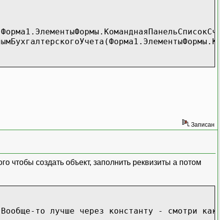
 Форма1.ЭлементыФормы.КоманднаяПанельСписокСч
галтерскогоУчета(Форма1.ЭлементыФормы.Коман
Записан
о чтобы создать объект, заполнить реквизиты а потом
 Вообще-то лучше через константу - смотри как