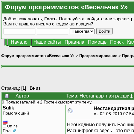
Форум программистов «Весельчак У»
Добро пожаловать,
Гость
. Пожалуйста,
войдите
или
зарегистр
Вам не пришло
письмо с кодом активации?
Начало
Наши сайты
Правила
Помощь
Поиск
Ка
Форум программистов «Весельчак У»
>
Программирование
>
Прогр
Страниц: [
1
]
Вниз
Автор
Тема: Нестандартная расшифр
0 Пользователей и 2 Гостей смотрят эту тему.
Sulik
Нестандартная 
Помогающий
«
:
02-08-2010 07:5
Необходимо получить Расшифр
Offline
Расшифровка здесь - это печ
Пол: