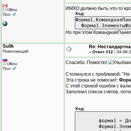
ИМХО должно быть что-то вр
Offline
Код:
Пол:
Форма1.КоманднаяПан
Форма1.ЭлементыФор
Но при этом КоманднаяПане
Sulik
Re: Нестандартн
Помогающий
«
Ответ #12 :
04-08-2
Спасибо. Помогло!
Offline
Пол:
Столкнулся с проблемой: "Не
Эта строка не помогает:
Форм
С этой строкой ошибок с валю
Заполнил список счетов, пот
Код:
форма1 = До
Форма1.Элем