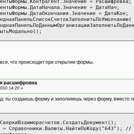
ентыФормы.Контрагент.Значение = Расшифровка;
ментыФормы.ДатаНачала.Значение = ДатаНач;
ентыФормы.ДатаОкончания.Значение = ДатаКон;
нднаяПанельСписокСчетовЗаполнитьПоУмолчанию(
нельПоДаннымОрганизацииЗаполнитьПоДаннымБух
ытьМодально();
се, что происходит при открытии формы.
ая расшифровка
010 14:20 »
: ты создаешь форму и заполняешь через форму, вместо тог
СверкиВзаиморасчетов.СоздатьДокумент();
 = Справочники.Валюты.НайтиПоКоду("643"); //