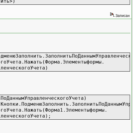
нить>)
Записан
одменюЗаполнить.ЗаполнитьПоДаннымУправленческ
огоУчета.Нажать(Форма.Элементыформы.
вленческогоУчета)
ьПоДаннымУправленческогоУчета)
.Кнопки.ПодменюЗаполнить.ЗаполнитьПоДаннымУпр
огоУчета.Нажать(Форма1.Элементыформы.
вленческогоУчета);