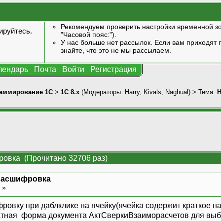
Рекомендуем проверить настройки временной зо
ируйтесь
.
"Часовой пояс:").
У нас больше нет рассылок. Если вам приходят п
знайте, что это не мы рассылаем.
лендарь
Почта
Войти
Регистрация
аммирование 1С
>
1С 8.x
(Модераторы:
Harry
,
Kivals
,
Naghual
) > Тема:
Н
овка (Прочитано 32706 раз)
расшифровка
4 »
овку при даблклике на ячейку(ячейка содержит краткое на
атная форма документа АктСверкиВзаиморасчетов для выбра