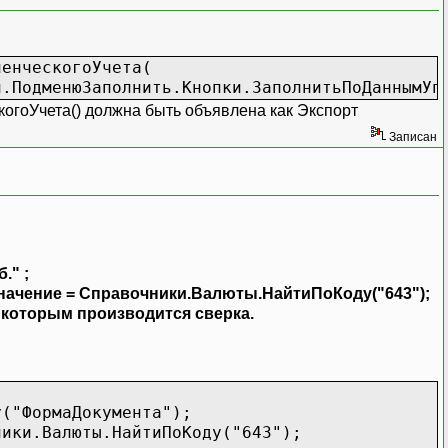
ленческогоУчета(
.ПодменюЗаполнить.Кнопки.ЗаполнитьПоДаннымУп
оУчета() должна быть объявлена как Экспорт
Записан
." ;
чение = Справочники.Валюты.НайтиПоКоду("643");
 которым производится сверка.
у("ФормаДокумента");
ники.Валюты.НайтиПоКоду("643");