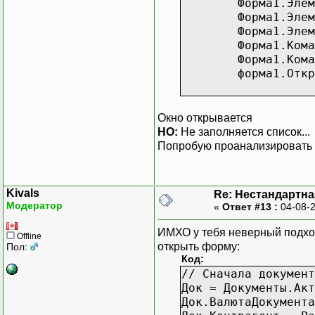
Форма1.Элем
Форма1.Эле
Форма1.Элем
Форма1.Кома
Форма1.КоманднаяПа
форма1.Откр
Окно открывается
НО:
Не заполняется список...
Попробую проанализировать в
Kivals
Re: Нестандартн
Модератор
«
Ответ #13 :
04-08-2
ИМХО у тебя неверный подход
Offline
открыть форму:
Пол:
Код:
// Сначала документ
Док = Документы.Акт
Док.ВалютаДокумента