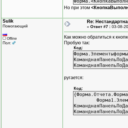
Форма.<КнопкаВыполн
Но при этом
<КнопкаВыполн
Sulik
Re: Нестандартн
Помогающий
«
Ответ #7 :
03-08-20
Как можно обратиться к кнопк
Offline
Пробую так:
Пол:
Код:
Форма.Элементыформы
КоманднаяПанельПоДа
КоманднаяПанельПоДа
ругается:
Код:
{Форма.Отчета.Форма
Форма1.Элем
КоманднаяПанельПоДа
КоманднаяПанельПоДа