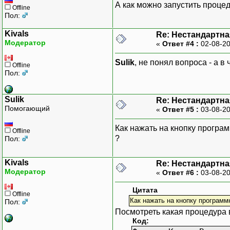
А как можно запустить проце
Offline
Пол:
Kivals
Re: Нестандартн
Модератор
«
Ответ #4 :
02-08-20
Sulik
, не понял вопроса - а в
Offline
Пол:
Sulik
Re: Нестандартн
Помогающий
«
Ответ #5 :
03-08-20
Как нажать на кнопку програм
Offline
?
Пол:
Kivals
Re: Нестандартн
Модератор
«
Ответ #6 :
03-08-20
Цитата
Offline
Как нажать на кнопку программ
Пол:
Посмотреть какая процедура 
Код: