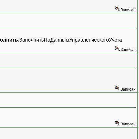
Записан
олнить
.ЗаполнитьПоДаннымУправленческогоУчета
Записан
Записан
Записан