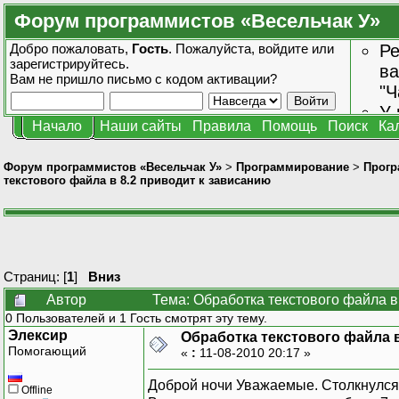
Форум программистов «Весельчак У»
Добро пожаловать,
Гость
. Пожалуйста,
войдите
или
Ре
зарегистрируйтесь
.
ва
Вам не пришло
письмо с кодом активации?
"Ч
У 
Начало
Наши сайты
Правила
Помощь
Поиск
Ка
от
зн
Форум программистов «Весельчак У»
>
Программирование
>
Прогр
текстового файла в 8.2 приводит к зависанию
Страниц: [
1
]
Вниз
Автор
Тема: Обработка текстового файла в
0 Пользователей и 1 Гость смотрят эту тему.
Элексир
Обработка текстового файла в
Помогающий
«
:
11-08-2010 20:17 »
Доброй ночи Уважаемые. Столкнулся 
Offline