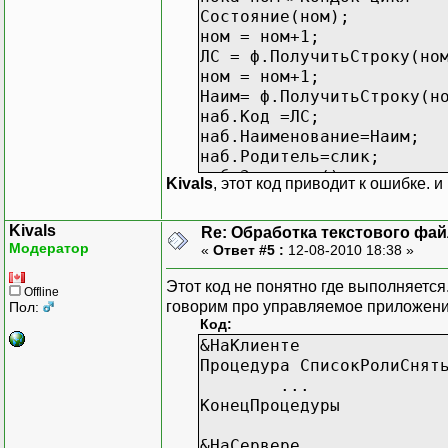
Состояние(ном);
ном = ном+1;
ЛС = ф.ПолучитьСтроку(но
ном = ном+1;
Наим= ф.ПолучитьСтроку(н
наб.Код =ЛС;
наб.Наименование=Наим;
наб.Родитель=слик;
наб.Записать();
Kivals
, этот код приводит к ошибке.
КонецЦикла;
Kivals
Re: Обработка текстового фай
Модератор
«
Ответ #5 :
12-08-2010 18:38 »
Этот код не понятно где выполняетс
Offline
говорим про управляемое приложение
Пол:
Код:
&НаКлиенте
Процедура СписокРолиСнят
...
КонецПроцедуры
&НаСервере