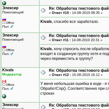
КонецЦикла;
КонецПроцедуры
Элексир
Re: Обработка текстового фай
Помогающий
«
Ответ #10 :
14-08-2010 08:35 »
Kivals
, спасибо все заработало.
Offline
Пол:
Элексир
Re: Обработка текстового фай
Помогающий
«
Ответ #11 :
14-08-2010 20:31 »
Kivals
, хочу спросить после обработ
Offline
входят в созданную группу хотя и по
Пол:
через переместить в группу?
Kivals
Re: Обработка текстового фай
Модератор
«
Ответ #12 :
15-08-2010 16:12 »
У меня небольшая ошибка в коде - я 
Offline
ОбработСпр(). Соответственно при с
Пол:
строках
Элексир
Re: Обработка текстового фай
Помогающий