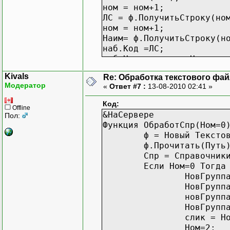
ном = ном+1;
ЛС = ф.ПолучитьСтроку(но
ном = ном+1;
Наим= ф.ПолучитьСтроку(н
наб.Код =ЛС;
наб.Наименование=Наим;
наб.Родитель=слик;
Kivals
Re: Обработка текстового фай
наб.Записать();
Модератор
«
Ответ #7 :
13-08-2010 02:41 »
КонецЦикла;
КонецПроцедуры
Код:
Offline
&НаСервере
Пол:
&НаКлиенте
Функция ОбработСпр(Ном=0
Процедура Команда1(Коман
ф = Новый Тексто
ОбработСпр();
ф.Прочитать(Путь
КонецПроцедуры
Спр = Справочник
Если Ном=0 Тогда
НовГрупп
НовГрупп
новГрупп
НовГрупп
слик = Н
Ном=2;