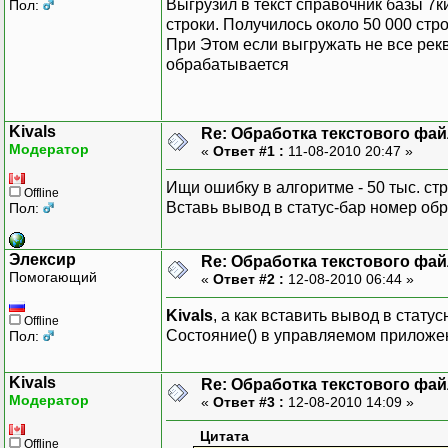
Выгрузил в текст справочник базы 7
Пол:
строки. Получилось около 50 000 стр
При Этом если выгружать не все рекв
обрабатывается
Kivals
Re: Обработка текстового фай
Модератор
«
Ответ #1 :
11-08-2010 20:47 »
Ищи ошибку в алгоритме - 50 тыс. стр
Offline
Вставь вывод в статус-бар номер об
Пол:
Элексир
Re: Обработка текстового фай
Помогающий
«
Ответ #2 :
12-08-2010 06:44 »
Kivals
, а как вставить вывод в стату
Offline
Состояние() в управляемом приложе
Пол:
Kivals
Re: Обработка текстового фай
Модератор
«
Ответ #3 :
12-08-2010 14:09 »
Цитата
Offline