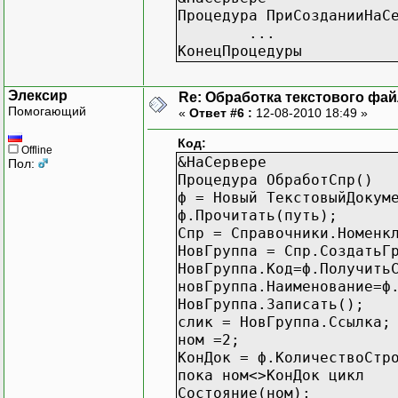
Процедура ПриСозданииНаС
...
КонецПроцедуры
Элексир
Re: Обработка текстового фай
Помогающий
«
Ответ #6 :
12-08-2010 18:49 »
Код:
Offline
&НаСервере
Пол:
Процедура ОбработСпр()
ф = Новый ТекстовыйДокум
ф.Прочитать(путь);
Спр = Справочники.Номенк
НовГруппа = Спр.СоздатьГ
НовГруппа.Код=ф.Получить
новГруппа.Наименование=ф
НовГруппа.Записать();
слик = НовГруппа.Ссылка;
ном =2;
КонДок = ф.КоличествоСтр
пока ном<>КонДок цикл
Состояние(ном);