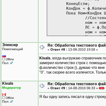
КонецЕсли;
КонДок = ф.Колич
Пока Ном<КонДок 
//Состоя
ном = но
ЛС = ф.П
ном = но
Наим= ф.
наб.Код 
Элексир
Re: Обработка текстового фай
наб.Наим
Помогающий
«
Ответ #8 :
13-08-2010 19:58 »
наб.Роди
наб.Запи
Kivals
, когда выгружаю справочник п
Offline
Если Ном
замерил количество строк с помощью 
Пол:
КонецЦикла;
ф.количество строк (). думаю что мн
Возврат 1;
"0". так скорее всего излечится. Тол
КонецФункции
Kivals
&НаКлиенте
Re: Обработка текстового фай
Модератор
«
Ответ #9 :
14-08-2010 06:33 »
Процедура Команда1(Коман
Ном=0;
Я бы одну запись писал в одну строку
Пока ОбработСпр(
Offline
Пол:
Состояни