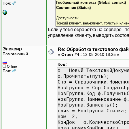
Глобальный контекст (Global context)
Пол:
Состояние (Status)
...
Доступность:
Тонкий клиент, веб-клиент, толстый клиен
Если у тебя обработка на сервере - 
управление клиенту, выводить состо
Элексир
Re: Обработка текстового фай
Помогающий
«
Ответ #4 :
12-08-2010 18:25 »
Код:
Offline
ф = Новый ТекстовыйДокум
Пол:
ф.Прочитать(путь);
Спр = Справочники.Номенк
НовГруппа = Спр.СоздатьГ
НовГруппа.Код=ф.Получить
новГруппа.Наименование=ф
НовГруппа.Записать();
слик = НовГруппа.Ссылка;
ном =2;
КонДок = ф.КоличествоСтр
пока ном<>КонДок цикл