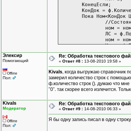
КонецЕсли;
КонДок = ф.Колич
Пока Ном<КонДок 
//Состоя
ном = но
ЛС = ф.П
ном = но
Наим= ф.
наб.Код 
Элексир
Re: Обработка текстового фай
наб.Наим
Помогающий
«
Ответ #8 :
13-08-2010 19:58 »
наб.Роди
наб.Запи
Kivals
, когда выгружаю справочник п
Offline
Если Ном
замерил количество строк с помощью 
Пол:
КонецЦикла;
ф.количество строк (). думаю что мн
Возврат 1;
"0". так скорее всего излечится. Тол
КонецФункции
Kivals
&НаКлиенте
Re: Обработка текстового фай
Модератор
«
Ответ #9 :
14-08-2010 06:33 »
Процедура Команда1(Коман
Ном=0;
Я бы одну запись писал в одну строку
Пока ОбработСпр(
Offline
Пол:
Состояни