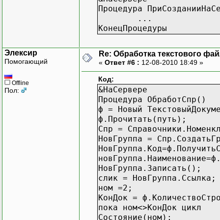
Процедура ПриСозданииНаС
...
КонецПроцедуры
Элексир
Re: Обработка текстового фай
Помогающий
«
Ответ #6 :
12-08-2010 18:49 »
Код:
Offline
&НаСервере
Пол:
Процедура ОбработСпр()
ф = Новый ТекстовыйДокум
ф.Прочитать(путь);
Спр = Справочники.Номенк
НовГруппа = Спр.СоздатьГ
НовГруппа.Код=ф.Получить
новГруппа.Наименование=ф
НовГруппа.Записать();
слик = НовГруппа.Ссылка;
ном =2;
КонДок = ф.КоличествоСтр
пока ном<>КонДок цикл
Состояние(ном);