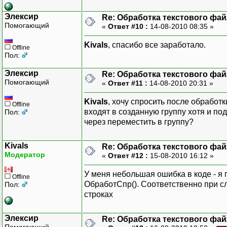
КонецЦикла;
КонецПроцедуры
Элексир
Re: Обработка текстового фай
Помогающий
«
Ответ #10 :
14-08-2010 08:35 »
Kivals
, спасибо все заработало.
Offline
Пол:
Элексир
Re: Обработка текстового фай
Помогающий
«
Ответ #11 :
14-08-2010 20:31 »
Kivals
, хочу спросить после обработ
Offline
входят в созданную группу хотя и по
Пол:
через переместить в группу?
Kivals
Re: Обработка текстового фай
Модератор
«
Ответ #12 :
15-08-2010 16:12 »
У меня небольшая ошибка в коде - я 
Offline
ОбработСпр(). Соответственно при с
Пол:
строках
Элексир
Re: Обработка текстового фай
Помогающий