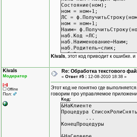
Состояние(ном);
ном = ном+1;
ЛС = ф.ПолучитьСтроку(но
ном = ном+1;
Наим= ф.ПолучитьСтроку(н
наб.Код =ЛС;
наб.Наименование=Наим;
наб.Родитель=слик;
наб.Записать();
Kivals
, этот код приводит к ошибке.
КонецЦикла;
Kivals
Re: Обработка текстового фай
Модератор
«
Ответ #5 :
12-08-2010 18:38 »
Этот код не понятно где выполняетс
Offline
говорим про управляемое приложение
Пол:
Код:
&НаКлиенте
Процедура СписокРолиСнят
...
КонецПроцедуры
&НаСервере