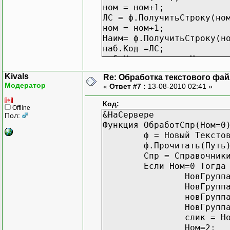
ном = ном+1;
ЛС = ф.ПолучитьСтроку(но
ном = ном+1;
Наим= ф.ПолучитьСтроку(н
наб.Код =ЛС;
наб.Наименование=Наим;
наб.Родитель=слик;
Kivals
Re: Обработка текстового фай
наб.Записать();
Модератор
«
Ответ #7 :
13-08-2010 02:41 »
КонецЦикла;
КонецПроцедуры
Код:
Offline
&НаСервере
Пол:
&НаКлиенте
Функция ОбработСпр(Ном=0
Процедура Команда1(Коман
ф = Новый Тексто
ОбработСпр();
ф.Прочитать(Путь
КонецПроцедуры
Спр = Справочник
Если Ном=0 Тогда
НовГрупп
НовГрупп
новГрупп
НовГрупп
слик = Н
Ном=2;