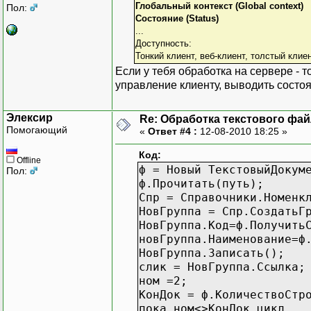
Глобальный контекст (Global context)
Пол:
Состояние (Status)
...
Доступность:
Тонкий клиент, веб-клиент, толстый клиен
Если у тебя обработка на сервере - 
управление клиенту, выводить состо
Элексир
Re: Обработка текстового фай
Помогающий
«
Ответ #4 :
12-08-2010 18:25 »
Код:
Offline
ф = Новый ТекстовыйДокум
Пол:
ф.Прочитать(путь);
Спр = Справочники.Номенк
НовГруппа = Спр.СоздатьГ
НовГруппа.Код=ф.Получить
новГруппа.Наименование=ф
НовГруппа.Записать();
слик = НовГруппа.Ссылка;
ном =2;
КонДок = ф.КоличествоСтр
пока ном<>КонДок цикл