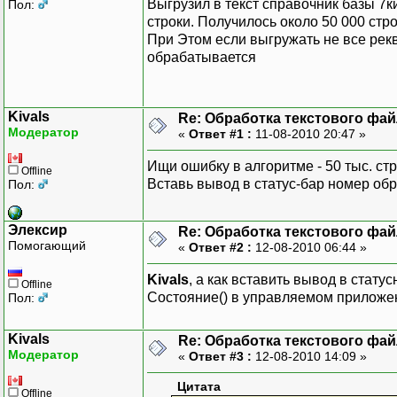
Выгрузил в текст справочник базы 7
Пол:
строки. Получилось около 50 000 стр
При Этом если выгружать не все рекв
обрабатывается
Kivals
Re: Обработка текстового фай
Модератор
«
Ответ #1 :
11-08-2010 20:47 »
Ищи ошибку в алгоритме - 50 тыс. стр
Offline
Вставь вывод в статус-бар номер об
Пол:
Элексир
Re: Обработка текстового фай
Помогающий
«
Ответ #2 :
12-08-2010 06:44 »
Kivals
, а как вставить вывод в стату
Offline
Состояние() в управляемом приложе
Пол:
Kivals
Re: Обработка текстового фай
Модератор
«
Ответ #3 :
12-08-2010 14:09 »
Цитата
Offline