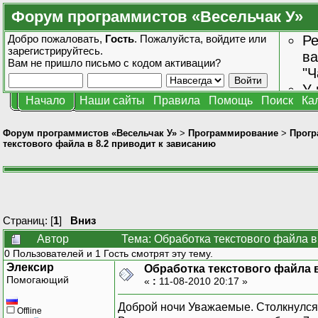
Форум программистов «Весельчак У»
Добро пожаловать,
Гость
. Пожалуйста,
войдите
или
Ре
зарегистрируйтесь
.
ва
Вам не пришло
письмо с кодом активации?
"Ч
У 
Начало
Наши сайты
Правила
Помощь
Поиск
Ка
от
зн
Форум программистов «Весельчак У»
>
Программирование
>
Прогр
текстового файла в 8.2 приводит к зависанию
Страниц: [
1
]
Вниз
Автор
Тема: Обработка текстового файла в
0 Пользователей и 1 Гость смотрят эту тему.
Элексир
Обработка текстового файла в
Помогающий
«
:
11-08-2010 20:17 »
Доброй ночи Уважаемые. Столкнулся 
Offline