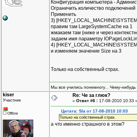
Конфигурация компьютера - Админис
Ограничить количество подключений 
Применить
3) [HKEY_LOCAL_MACHINE\SYSTEM\Cur
правим там LargeSystemCache на 1
жмакаем там (ниже и через контекст
задаем имя параметру IOPageLockLim
4) [HKEY_LOCAL_MACHINE\SYSTEM\Curr
и изменяем значение Size на 3
Только на собственный страх.
Мы все учились понемногу... Чему-нибудь 
kiser
Re: Че за глюк?
Участник
«
Ответ #6 :
17-08-2010 10:33 
Цитата: Sla от 17-08-2010 10:03
Offline
Только на собственный страх.
а что именно страшного в этом?