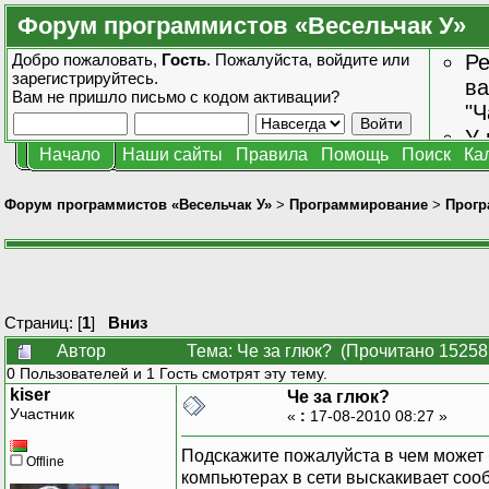
Форум программистов «Весельчак У»
Добро пожаловать,
Гость
. Пожалуйста,
войдите
или
Ре
зарегистрируйтесь
.
ва
Вам не пришло
письмо с кодом активации?
"Ч
У 
Начало
Наши сайты
Правила
Помощь
Поиск
Ка
от
зн
Форум программистов «Весельчак У»
>
Программирование
>
Прогр
Страниц: [
1
]
Вниз
Автор
Тема: Че за глюк? (Прочитано 15258
0 Пользователей и 1 Гость смотрят эту тему.
kiser
Че за глюк?
Участник
«
:
17-08-2010 08:27 »
Подскажите пожалуйста в чем может 
Offline
компьютерах в сети выскакивает сооб