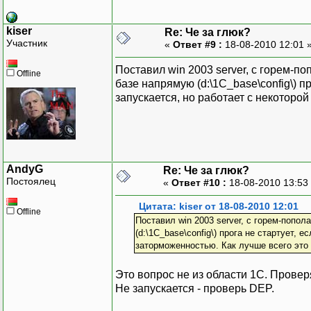
kiser
Re: Че за глюк?
Участник
«
Ответ #9 :
18-08-2010 12:01 
Поставил win 2003 server, с горем-п
Offline
базе напрямую (d:\1C_base\config\) про
запускается, но работает с некоторо
AndyG
Re: Че за глюк?
Постоялец
«
Ответ #10 :
18-08-2010 13:53
Цитата: kiser от 18-08-2010 12:01
Offline
Поставил win 2003 server, с горем-попо
(d:\1C_base\config\) прога не стартует, е
заторможенностью. Как лучше всего это
Это вопрос не из области 1С. Проверя
Не запускается - проверь DEP.