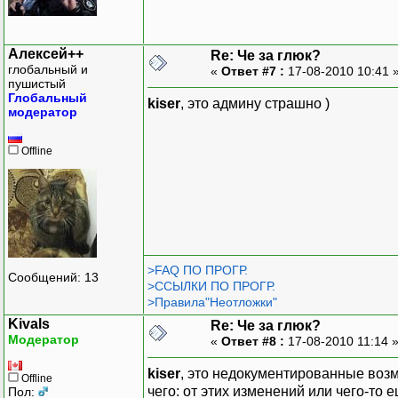
Алексей++
Re: Че за глюк?
глобальный и
«
Ответ #7 :
17-08-2010 10:41 
пушистый
Глобальный
kiser
, это админу страшно )
модератор
Offline
>FAQ ПО ПРОГР.
Сообщений: 13
>ССЫЛКИ ПО ПРОГР.
>Правила"Неотложки"
Kivals
Re: Че за глюк?
Модератор
«
Ответ #8 :
17-08-2010 11:14 
kiser
, это недокументированные возмо
Offline
чего: от этих изменений или чего-то е
Пол: