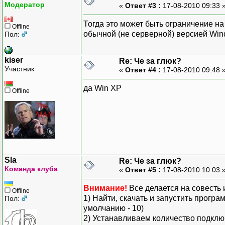
Модератор
«
Ответ #3 :
17-08-2010 09:33 
Тогда это может быть ограничение на
Offline
обычной (не серверной) версией Wi
Пол:
kiser
Re: Че за глюк?
Участник
«
Ответ #4 :
17-08-2010 09:48 
да Win XP
Offline
Sla
Re: Че за глюк?
Команда клуба
«
Ответ #5 :
17-08-2010 10:03 
Внимание!
Все делается на совесть 
Offline
1) Найти, скачать и запустить прогр
Пол:
умолчанию - 10)
2) Устанавливаем количество подключ