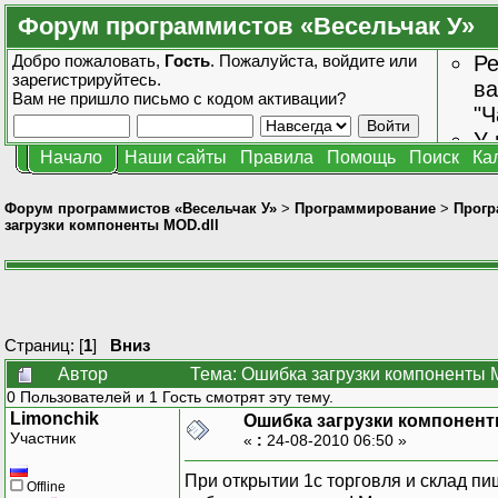
Форум программистов «Весельчак У»
Добро пожаловать,
Гость
. Пожалуйста,
войдите
или
Ре
зарегистрируйтесь
.
ва
Вам не пришло
письмо с кодом активации?
"Ч
У 
Начало
Наши сайты
Правила
Помощь
Поиск
Ка
от
зн
Форум программистов «Весельчак У»
>
Программирование
>
Прогр
загрузки компоненты MOD.dll
Страниц: [
1
]
Вниз
Автор
Тема: Ошибка загрузки компоненты M
0 Пользователей и 1 Гость смотрят эту тему.
Limonchik
Ошибка загрузки компонент
Участник
«
:
24-08-2010 06:50 »
При открытии 1с торговля и склад п
Offline