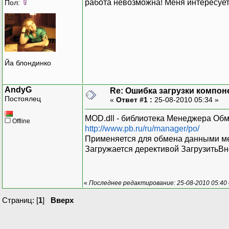
работа невозможна! Меня интересует, 
Пол:
Йа блондинко
AndyG
Re: Ошибка загрузки компон
Постоялец
«
Ответ #1 :
25-08-2010 05:34 »
MOD.dll - библиотека Менеджера Об
Offline
http://www.pb.ru/ru/manager/po/
Применяется для обмена данными ме
Загружается дерективой ЗагрузитьВ
«
Последнее редактирование: 25-08-2010 05:40
Страниц: [
1
]
Вверх