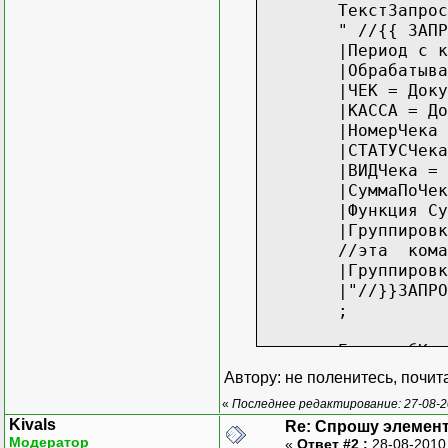
ТекстЗапрос
" //{{ ЗАПР
|Период с к
|Обрабатывать Н
|ЧЕК = Доку
|КАССА = До
|НомерЧека
|СТАТУСЧека
|ВИДЧека = 
|СуммаПоЧек
|Функция Сум = 
|Группиров
//эта команда о
|Группировка
|"//}}ЗАПРО
;
Если выбКасса.Вы
Касса=Выб
Автору: не поленитесь, почит
КонецЕсли;
«
Последнее редактирование: 27-08-2
Kivals
Re: Спрошу элемент
Если
За
Модератор
«
Ответ #2 :
28-08-2010