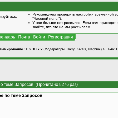
Рекомендуем проверить настройки временной зо
ируйтесь
.
"Часовой пояс:").
У нас больше нет рассылок. Если вам приходят п
знайте, что это не мы рассылаем.
лендарь
Почта
Войти
Регистрация
аммирование 1С
>
1С 7.x
(Модераторы:
Harry
,
Kivals
,
Naghual
) > Тема:
С
о теме Запросов (Прочитано 8276 раз)
е по теме Запросов