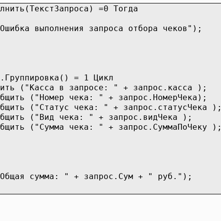
олнить(ТекстЗапроса) =0 Тогда
"Ошибка выполнения запроса отбора чеков");
.Группировка() = 1 Цикл
са в запросе: " + запрос.касса );
общить ("Номер чека: " + запрос.НомерЧека)
общить ("Статус чека: " + запрос.статусЧека 
бщить ("Вид чека: " + запрос.видЧека );
общить ("Сумма чека: " + запрос.СуммаПоЧеку 
Общая сумма: " + запрос.Сум + " руб.");