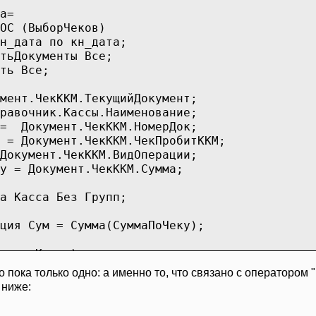
а=
ОС (ВыборЧеков)
н_дата по кн_дата;
тьДокументы Все;
ть Все;
мент.ЧекККМ.ТекущийДокумент;
равочник.Кассы.Наименование;
 = Документ.ЧекККМ.НомерДок;
 = Документ.ЧекККМ.ЧекПробитККМ;
Документ.ЧекККМ.ВидОперации;
у = Документ.ЧекККМ.Сумма;
а Касса Без Групп;
= Сумма(СуммаПоЧеку);
асса=Кассы);
 пока только одно: а именно то, что связано с оператором 
С
 ниже: