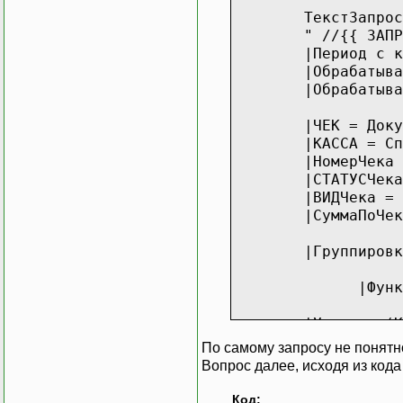
ТекстЗапрос
" //{{ ЗАПР
|Период с к
|Обрабатыва
|Обрабатыва
|ЧЕК = Доку
|КАССА = Сп
|НомерЧека
|СТАТУСЧека
|ВИДЧека = 
|СуммаПоЧек
|Группировк
|Функция Сум 
|Условие (К
По самому запросу не понятно
|"//}}ЗАПРО
Вопрос далее, исходя из кода
;
Код: