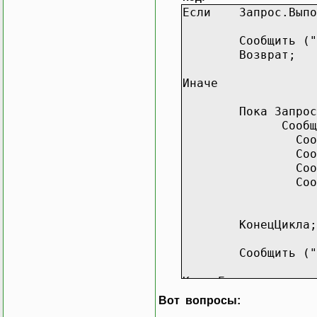
Если
Запрос.Вып
Сообщить (
Возврат;
Иначе
Пока Запрос
Сообщить ("Кас
Со
Со
Соо
Со
КонецЦикла;
Сообщить ("
КонецЕсли;
Вот вопросы: