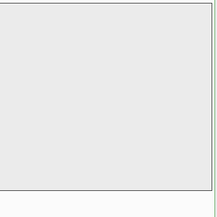
;
);
);