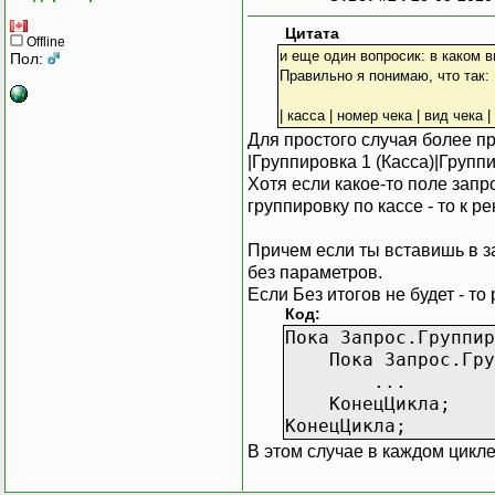
Сообщить 
Возвр
Цитата
Offline
КонецЕсли;
и еще один вопросик: в каком 
Пол:
Правильно я понимаю, что так:
// код для поня
ТЗ=СоздатьОбъек
| касса | номер чека | вид чека |
Запрос.Выгру
Для простого случая более п
ТЗ.ВыбратьСт
|Группировка 1 (Касса)|Группи
// даст некоторо
Хотя если какое-то поле запр
группировку по кассе - то к 
Пока Запрос.Груп
// можно Запрос
Причем если ты вставишь в 
//тут вывод 
без параметров.
//Сумма=Запрос
Если Без итогов не будет - то
Сообщить ("Обща
Код:
Пока Запрос.Гру
Пока Запрос.Группир
//тут вывод с
Пока Запрос.Груп
Док=Запрос.
...
Номер=Док.Ном
КонецЦикла;
СтатусДока=?(
КонецЦикла;
Сумма = Запр
В этом случае в каждом цикл
Сообщить ("К
Со