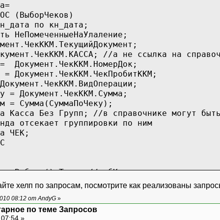
а=
ОС (ВыборЧеков)
н_дата по кн_дата;
еПомеченныеНаУлаление;
мент.ЧекККМ.ТекущийДокумент;
кумент.ЧекККМ.КАССА; //а не ссылка на справо
 = Документ.ЧекККМ.НомерДок;
 = Документ.ЧекККМ.ЧекПробитККМ;
Документ.ЧекККМ.ВидОперации;
у = Документ.ЧекККМ.Сумма;
Сумма(СуммаПоЧеку);
ка Касса Без Групп; //в справочнике могут быт
тсекает группировки по ним
 ЧЕК;
С
бран() Тогда //выбКасса - реквизит диало
Касса;
айте хелп по запросам, посмотрите как реализованы запрос
010 08:12 от AndyG
»
арное по теме Запросов
прос.Выполнить(ТекстЗапроса) =0 Тогда
 07:54 »