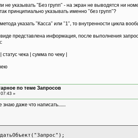
и не указывать "Без групп" - на экран не выводятся ни номер
м так принципиально указывать именно "без групп"?
 метода указать "Касса" или "1", то внутренности цикла во
м виде представлена информация, после выполнения запро
:
 | статус чека | сумма по чеку |
арное по теме Запросов
 07:43 »
е знаю даже что написать......
ьОбъект("Запрос");