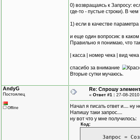
0) возвращаясь к Запросу: есл
где-то - пустые строки). В че
1) если в качестве параметра
и еще один вопросик: в како
Правильно я понимаю, что так
| касса | номер чека | вид чека
спасибо за внимание
Вторые сутки мучаюсь.
AndyG
Re: Спрошу элемент
Постоялец
«
Ответ #1 :
27-08-2010
Начал я писать ответ и.... ну н
Offline
Напишу таки запрос....
ну вот что у мне получилось:
Код:
Запрос = Создат