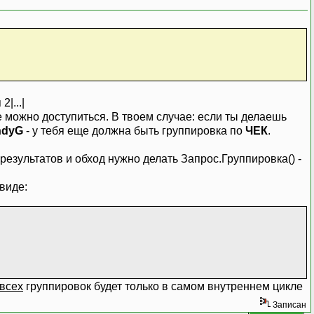
ов");
|...|
нных запроса..
же можно доступиться. В твоем случае: если ты делаешь
ndyG
- у тебя еще должна быть группировка по
ЧЕК
.
ассе
 быстрее работает :)
 результатов и обход нужно делать Запрос.Группировка() -
 кассе;
 виде:
апрос.Сум + " руб.");
о кассе отгруппированной выше
ен = сумма: 100 руб"
право на жизнь
е переменных
 проведен");
 по чеку
всех
группировок будет только в самом внутреннем цикле
са );
Записан
ека); //или Номер