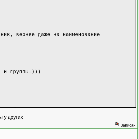
чник, вернее даже на наименование
ь и группы:)))
га Справочник кассы
ы у других
Записан