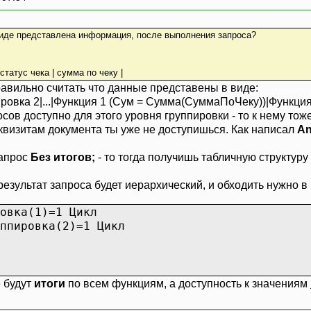
("Ошибка выполнения запроса отбора чек
ат;
виде представлена информация, после выполнения запроса?
тия структуры запроса
т("ТаблицаЗначений");
 статус чека | сумма по чеку |
зить(ТЗ);
равильно считать что данные представены в виде:
року();
ровка 2|...|Функция 1 (Сум = Сумма(СуммаПоЧеку))|Функция 2
е представление о группировках и переме
осов доступно для этого уровня группировки - то к нему то
реквизитам документа ты уже не доступишься. Как написал
A
пивовка(1) Цикл // ну типа Фильтр:) по к
.Группивовка("КАССА") но с цифирьками
запрос
Без итогов;
- то тогда получишь табличную структуру
строки Касса № ....
.Сум; - выведет сумму всех чеков по
 результат запроса будет иерархический, и обходить нужно в
я сумма по кассе "+Запрос.Касса+": "+з
ппивовка(2) Цикл //группировка чеков п
овка(1)=1 Цикл
троки типа "= Чек № 0001 = провед
пировка(2)=1 Цикл
ЧЕК; //такой вариант имеет 
ерДок; // в запросе тогда меньш
Док.Проведен()=1,"Проведен","Не
ос.Сум; //или Док.Сумма ; сумма
е будут
итоги
по всем функциям, а доступность к значениям
асса в запросе: " + запрос.кас
общить ("Номер чека: " + запрос.НомерЧ