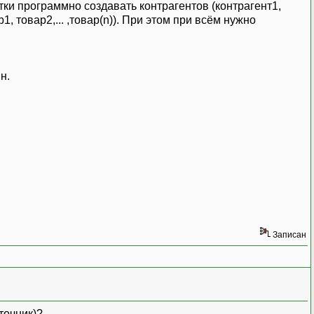
тки программно создавать контрагентов (контрагент1,
р1, товар2,... ,товар(n)). При этом при всём нужно
н.
Записан
точник)?