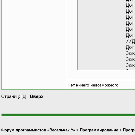
До
Дог
Дог
Дог
Дог
Дог
//Д
Дог
Зак
Зак
Зак
Зак
Нов
Нов
Нет ничего невозможного.
Нов
Нов
Страниц: [
1
]
Вверх
Нов
Нов
Нов
Форум программистов «Весельчак У»
>
Программирование
>
Прогр