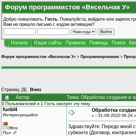
Форум программистов «Весельчак У»
Добро пожаловать,
Гость
. Пожалуйста,
войдите
или
зарегистр
Вам не пришло
письмо с кодом активации?
Начало
Наши сайты
Правила
Помощь
Поиск
Ка
Форум программистов «Весельчак У»
>
Программирование
>
Прогр
Страниц: [
1
]
Вниз
Автор
Тема: Обработка создания и з
0 Пользователей и 1 Гость смотрят эту тему.
funbl4
Обработка создан
Интересующийся
«
:
31-08-2010 06:24 
Здравствуйте. Передо мной с
Offline
субконто (Договор, контраген
Пол: