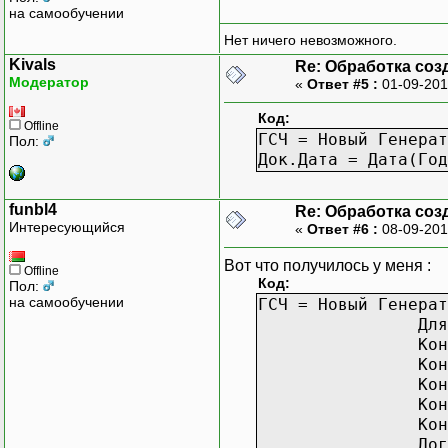
на самообучении
Нет ничего невозможного.
Kivals
Re: Обработка соз
Модератор
«
Ответ #5 :
01-09-201
Код:
Offline
ГСЧ = Новый Генерат
Пол:
Док.Дата = Дата(Год
funbl4
Re: Обработка соз
Интересующийся
«
Ответ #6 :
08-09-201
Вот что получилось у меня :
Offline
Код:
Пол:
на самообучении
ГСЧ = Новый Генерат
Дл
Кон
Кон
Кон
Кон
Кон
Дог