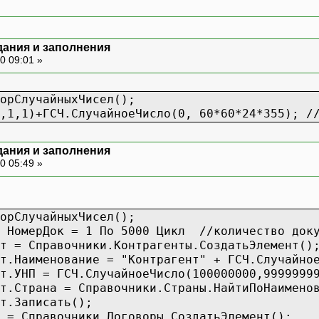
дания и заполнения
0 09:01 »
орСлучайныхЧисел();
,1,1)+ГСЧ.СлучайноеЧисло(0, 60*60*24*355); /
дания и заполнения
0 05:49 »
орСлучайныхЧисел();
я НомерДок = 1 По 5000 Цикл //количество док
т = Справочники.Контрагенты.СоздатьЭлемент()
т.Наименование = "Контрагент" + ГСЧ.Случайно
т.УНП = ГСЧ.СлучайноеЧисло(100000000,9999999
т.Страна = Справочники.Страны.НайтиПоНаимено
т.Записать();
 = Справочники.Договоры.СоздатьЭлемент();