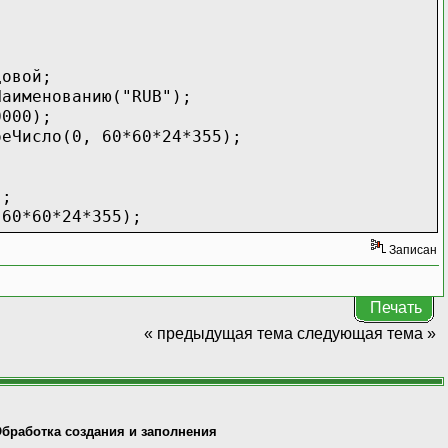
;
довой;
Наименованию("RUB");
0000);
оеЧисло(0, 60*60*24*355);
);
 60*60*24*355);
Записан
кумент();
Печать
ОтгрузкаПродукции;
« предыдущая тема
следующая тема »
нованию(Неопределено);
(0, 60*60*24*355);
ство строк в документе
бработка создания и заполнения
учайноеЧисло(0,1000);