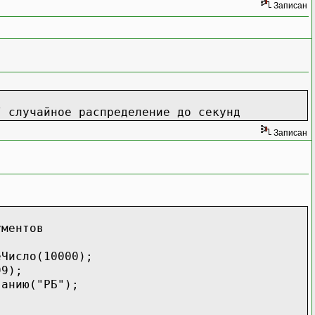
Записан
/ случайное распределение до секунд
Записан
ументов
;
еЧисло(10000);
99);
ванию("РБ");