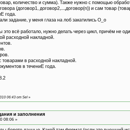
товар, количество и сумма). Также нужно с помощью обрабо
договора (договор1, договор2,...,договор(n)) и сам товар (това
Е года.
зали задание, у меня глаза на лоб закатились О_о
ы это всё работало, нужно делать через цикл, причём не оди
ой расходной накладной.
ентов.
ов.
ров.
с товарами в расходной накладной.
окументов в течениЕ года.
8.2
10 06:43 от Sel
»
дания и заполнения
0 08:06 »
да вы берете данные. Какой там формат (если это внешний ис