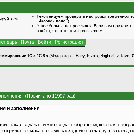
Рекомендуем проверить настройки временной зо
ируйтесь
.
"Часовой пояс:").
У нас больше нет рассылок. Если вам приходят п
знайте, что это не мы рассылаем.
лендарь
Почта
Войти
Регистрация
аммирование 1С
>
1С 8.x
(Модераторы:
Harry
,
Kivals
,
Naghual
) > Тема:
О
аполнения (Прочитано 11997 раз)
ия и заполнения
»
тоит такая задача: нужно создать обработку, которая прог
т, отгрузка - ссылка на саму расходную накладную, заказы,