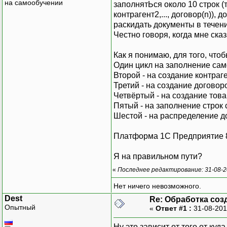
на самообучении
заполнятЬся около 10 строк (
контрагент2,..., договор(n)), 
раскидать документы в течени
Честно говоря, когда мне ска
Как я понимаю, для того, чтоб
Один цикл на заполнение сам
Второй - на создание контраг
Третий - на создание договор
Четвёртый - на создание това
Пятый - на заполнение строк 
Шестой - на распределение д
Платформа 1С Предприятие 
Я на правильном пути?
«
Последнее редактирование: 31-08-20
Нет ничего невозможного.
Dest
Re: Обработка соз
Опытный
«
Ответ #1 :
31-08-201
Ну это зависит от того от ку