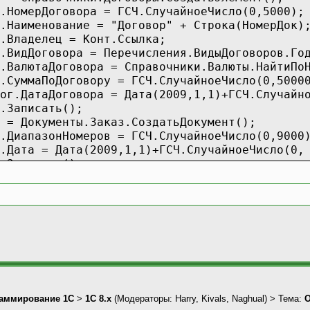
г.НомерДоговора = ГСЧ.СлучайноеЧисло(0,5000);
.Наименование = "Договор" + Строка(НомерДок)
.Владелец = Конт.Ссылка;
.ВидДоговора = Перечисления.ВидыДоговоров.Го
.ВалютаДоговора = Справочники.Валюты.НайтиПо
.СуммаПоДоговору = ГСЧ.СлучайноеЧисло(0,5000
ог.ДатаДоговора = Дата(2009,1,1)+ГСЧ.Случайн
.Записать();
 = Документы.Заказ.СоздатьДокумент();
.ДиапазонНомеров = ГСЧ.СлучайноеЧисло(0,9000
.Дата = Дата(2009,1,1)+ГСЧ.СлучайноеЧисло(0,
.Записать();
Док = Документы.РасходнаяНакладная.СоздатьДо
Док.Грузоотправитель = Конт.Ссылка;
Док.Грузополучатель = Конт.Ссылка;
Док.ВидОтгрузки = Перечисления.ВидыОтгрузок.
Док.Валюта = Справочники.Валюты.НайтиПоНаиме
Док.Договор = Дог.Ссылка;
Док.Дата = Дата(2010,1,1)+ГСЧ.СлучайноеЧисло
Для НомерСтроки = 1 по 10 цикл //количе
НовСтр = НовДок.ТЧ.Добавить();
аммирование 1С
>
1С 8.x
(Модераторы:
Harry
,
Kivals
,
Naghual
) > Тема:
О
НовСтр.НомерЗаказа = НомерСтроки+ГСЧ.Сл