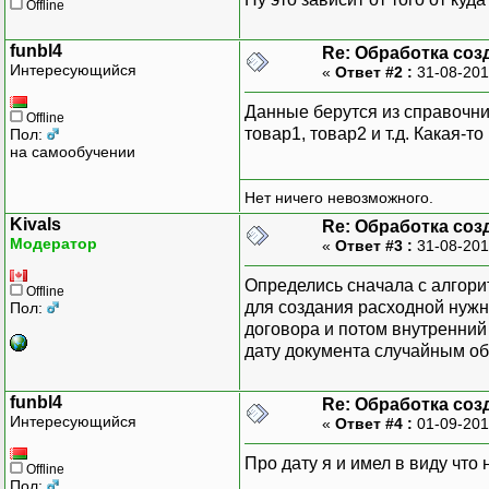
Offline
funbl4
Re: Обработка соз
Интересующийся
«
Ответ #2 :
31-08-201
Данные берутся из справочни
Offline
товар1, товар2 и т.д. Какая-т
Пол:
на самообучении
Нет ничего невозможного.
Kivals
Re: Обработка соз
Модератор
«
Ответ #3 :
31-08-201
Определись сначала с алгорит
Offline
для создания расходной нужно
Пол:
договора и потом внутренний 
дату документа случайным об
funbl4
Re: Обработка соз
Интересующийся
«
Ответ #4 :
01-09-201
Про дату я и имел в виду что
Offline
Пол: