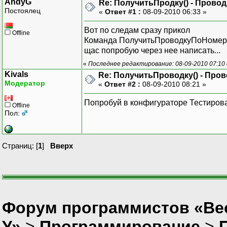
AndyG
Re: ПолучитьПродку() - Прово
Постоялец
«
Ответ #1 :
08-09-2010 06:33 »
Вот по следам сразу прикол
Offline
Команда ПолучитьПроводкуПоНомеру(
щас попробую через нее написать...
«
Последнее редактирование: 08-09-2010 07:10
Kivals
Re: ПолучитьПроводку() - Про
Модератор
«
Ответ #2 :
08-09-2010 08:21 »
Попробуй в конфигураторе Тестирова
Offline
Пол:
Страниц: [
1
]
Вверх
Форум программистов «Ве
У»
>
Программирование
>