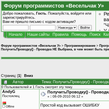
Форум программистов «Весельчак У»
Добро пожаловать,
Гость
. Пожалуйста,
войдите
или
Ре
зарегистрируйтесь
.
ва
Вам не пришло
письмо с кодом активации?
"Ч
У 
Начало
Наши сайты
Правила
Помощь
Поиск
Ка
от
зн
Форум программистов «Весельчак У»
>
Программирование
>
Прогр
ПолучитьПроводку() - Проводка НЕ Выбрана, в чем может быть пр
Страниц: [
1
]
Вниз
Автор
Тема: ПолучитьПроводку() - Проводк
0 Пользователей и 1 Гость смотрят эту тему.
AndyG
ПолучитьПроводку() - Проводк
Постоялец
«
:
08-09-2010 06:12 »
Простой код вызывает ОШИБКУ
Offline