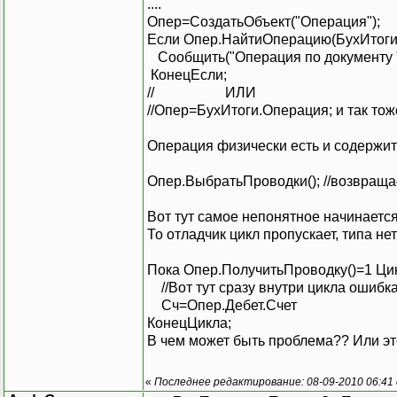
....
Опер=СоздатьОбъект("Операция")
Если Опер.НайтиОперацию(БухИтоги
Сообщить("Операция по документу "
КонецЕсли;
// ИЛИ
//Опер=БухИтоги.Операция; и так то
Операция физически есть и содержит
Опер.ВыбратьПроводки(); //возвращае
Вот тут самое непонятное начинается
То отладчик цикл пропускает, типа не
Пока Опер.ПолучитьПроводку()=1 Ци
//Вот тут сразу внутри цикла ошибк
Сч=Опер.Дебет.Счет
КонецЦикла;
В чем может быть проблема?? Или эт
«
Последнее редактирование: 08-09-2010 06:41