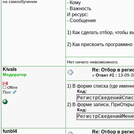
на самообучении
- Кому
- Важность
И ресурс:
- Сообщение
1) Как сделать отбор, чтобы 
2) Как присвоить программно
Нет ничего невозможного.
Kivals
Re: Отбор в реги
Модератор
«
Ответ #1 :
13-09-2
1) В форме списка (где именн
Offline
Код:
Пол:
РегистрСведенийСпис
2) В форме записи, ПриОткрыт
Код:
РегистрСведенийМене
funbl4
Re: Отбор в реги