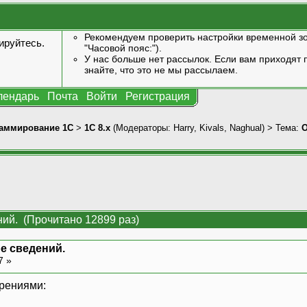
Рекомендуем проверить настройки временной зо
ируйтесь
.
"Часовой пояс:").
У нас больше нет рассылок. Если вам приходят п
знайте, что это не мы рассылаем.
лендарь
Почта
Войти
Регистрация
аммирование 1С
>
1С 8.x
(Модераторы:
Harry
,
Kivals
,
Naghual
) > Тема:
О
ний. (Прочитано 12899 раз)
е сведений.
7 »
ерениями: