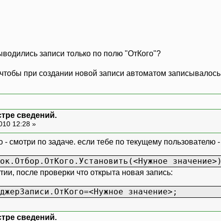
выводились записи только по полю "ОтКого"?
 чтобы при создании новой записи автоматом записывалось
стре сведений.
010 12:28 »
о - смотри по задаче. если тебе по текущему пользователю 
ок.Отбор.ОтКого.Установить(<Нужное значение>
ии, после проверки что открыта новая запись:
джерЗаписи.ОтКого=<Нужное значение>;
стре сведений.