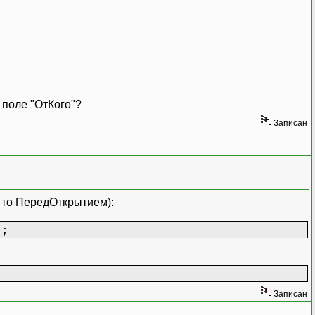
 поле "ОтКого"?
Записан
- то ПередОткрытием):
);
Записан