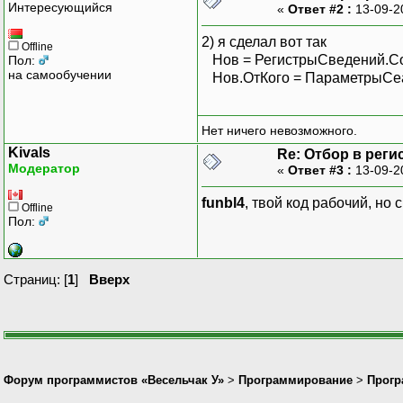
Интересующийся
«
Ответ #2 :
13-09-2
2) я сделал вот так
Offline
Нов = РегистрыСведений.Со
Пол:
на самообучении
Нов.ОтКого = ПараметрыСе
Нет ничего невозможного.
Kivals
Re: Отбор в реги
Модератор
«
Ответ #3 :
13-09-2
funbl4
, твой код рабочий, но 
Offline
Пол:
Страниц: [
1
]
Вверх
Форум программистов «Весельчак У»
>
Программирование
>
Прогр