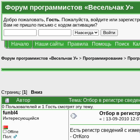
Форум программистов «Весельчак У»
Добро пожаловать,
Гость
. Пожалуйста,
войдите
или
зарегистр
Вам не пришло
письмо с кодом активации?
Начало
Наши сайты
Правила
Помощь
Поиск
Ка
Форум программистов «Весельчак У»
>
Программирование
>
Прогр
Страниц: [
1
]
Вниз
Автор
Тема: Отбор в регистре сведе
0 Пользователей и 1 Гость смотрят эту тему.
funbl4
Отбор в регистр
Интересующийся
«
:
13-09-2010 12:0
Есть регистр сведений с изм
Offline
- ОтКого
Пол: