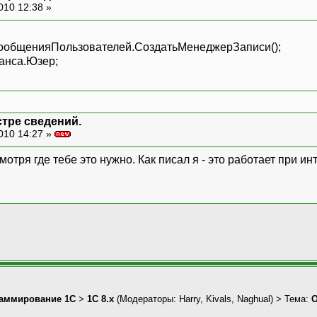
010 12:38 »
общенияПользователей.СоздатьМенеджерЗаписи();
анса.Юзер;
стре сведений.
010 14:27 »
смотря где тебе это нужно. Как писал я - это работает при 
аммирование 1С
>
1С 8.x
(Модераторы:
Harry
,
Kivals
,
Naghual
) > Тема:
О