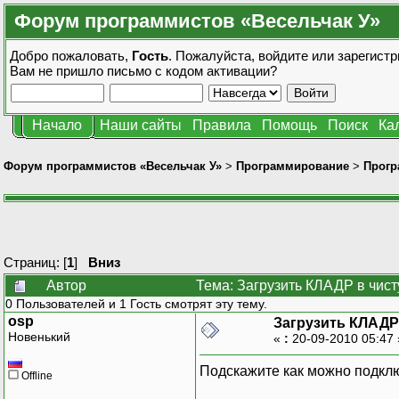
Форум программистов «Весельчак У»
Добро пожаловать,
Гость
. Пожалуйста,
войдите
или
зарегистр
Вам не пришло
письмо с кодом активации?
Начало
Наши сайты
Правила
Помощь
Поиск
Ка
Форум программистов «Весельчак У»
>
Программирование
>
Прогр
Страниц: [
1
]
Вниз
Автор
Тема: Загрузить КЛАДР в чист
0 Пользователей и 1 Гость смотрят эту тему.
osp
Загрузить КЛАДР
Новенький
«
:
20-09-2010 05:47
Подскажите как можно подклю
Offline