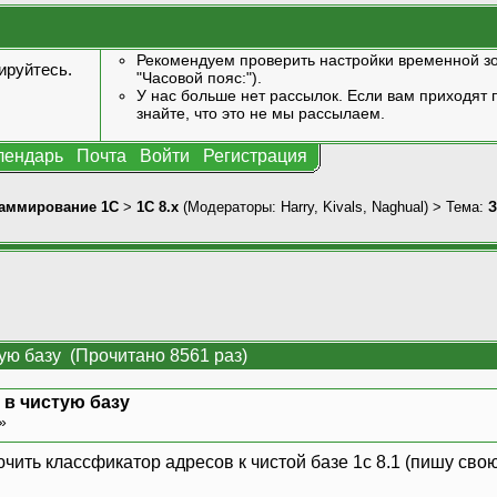
Рекомендуем проверить настройки временной зо
ируйтесь
.
"Часовой пояс:").
У нас больше нет рассылок. Если вам приходят п
знайте, что это не мы рассылаем.
лендарь
Почта
Войти
Регистрация
аммирование 1С
>
1С 8.x
(Модераторы:
Harry
,
Kivals
,
Naghual
) > Тема:
З
ую базу (Прочитано 8561 раз)
 в чистую базу
 »
чить классфикатор адресов к чистой базе 1с 8.1 (пишу сво