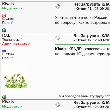
Kivals
Re: Загрузить КЛА
Модератор
«
Ответ #1 :
23-09-20
Учитывая что я не из России
Offline
по вопросу - как-то встроена
Пол:
RXL
Re: Загрузить КЛА
Технический
«
Ответ #2 :
23-09-20
Администратор
Kivals
, КЛАДР - классификато
наш админ 1С делает периоди
Offline
Пол:
... мы преодолеваем эту труднос
Kivals
Re: Загрузить КЛА
Модератор
«
Ответ #3 :
23-09-20