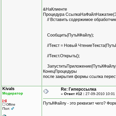
&НаКлиенте
Процедура СсылкаНаФайлНажатие(Э
// Вставить содержимое обработчик
Сообщить(ПутьКФайлу);
//Текст = Новый ЧтениеТекста(ПутьК
//Текст.Открыть();
ЗапуститьПриложение(ПутьКФайлу)
КонецПроцедуры
после закрытия формы ссылка переста
Kivals
Re: Гиперссылка
Модератор
«
Ответ #12 :
27-09-2010 10:01
ПутьКФайлу - это реквизит чего? Фор
Offline
Пол: