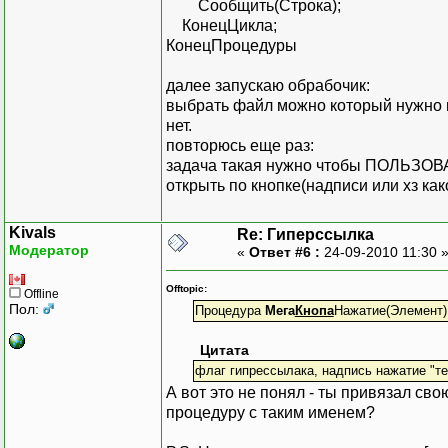
Сообщить(Строка);
КонецЦикла;
КонецПроцедуры
далее запускаю обрабочик:
выбрать файл можно который нужно п
нет.
повторюсь еще раз:
задача такая нужно чтобы ПОЛЬЗОВА
открыть по кнопке(надписи или хз как
Kivals
Re: Гиперссылка
Модератор
«
Ответ #6 :
24-09-2010 11:30 
Offtopic:
Offline
Пол:
Процедура
Мега
Кнопа
Нажатие(Элемент)
Цитата
флаг гипрессылака, надпись нажатие "т
А вот это не понял - ты привязал св
процедуру с таким именем?