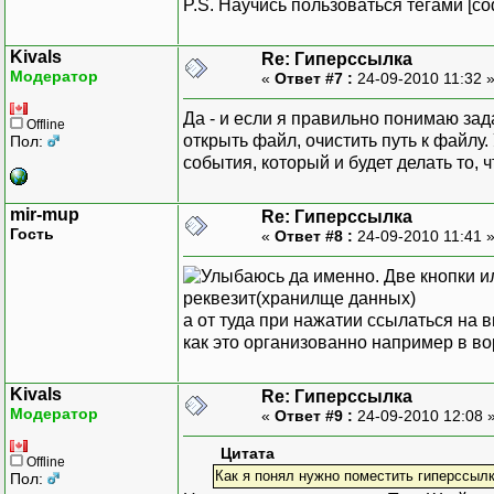
P.S. Научись пользоваться тегами [cod
Kivals
Re: Гиперссылка
Модератор
«
Ответ #7 :
24-09-2010 11:32 
Да - и если я правильно понимаю зада
Offline
открыть файл, очистить путь к файлу.
Пол:
события, который и будет делать то, ч
mir-mup
Re: Гиперссылка
Гость
«
Ответ #8 :
24-09-2010 11:41 
да именно. Две кнопки ил
реквезит(хранилще данных)
а от туда при нажатии ссылаться на 
как это организованно например в в
Kivals
Re: Гиперссылка
Модератор
«
Ответ #9 :
24-09-2010 12:08 
Цитата
Offline
Как я понял нужно поместить гиперссыл
Пол: