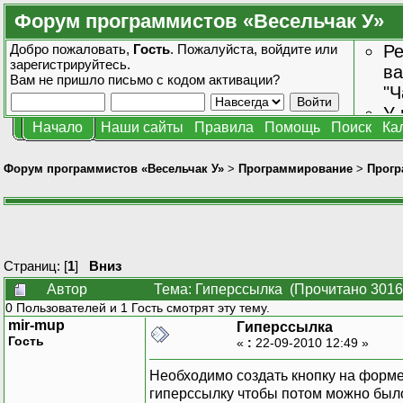
Форум программистов «Весельчак У»
Добро пожаловать,
Гость
. Пожалуйста,
войдите
или
Ре
зарегистрируйтесь
.
ва
Вам не пришло
письмо с кодом активации?
"Ч
У 
Начало
Наши сайты
Правила
Помощь
Поиск
Ка
от
зн
Форум программистов «Весельчак У»
>
Программирование
>
Прогр
Страниц: [
1
]
Вниз
Автор
Тема: Гиперссылка (Прочитано 3016
0 Пользователей и 1 Гость смотрят эту тему.
mir-mup
Гиперссылка
Гость
«
:
22-09-2010 12:49 »
Необходимо создать кнопку на форме
гиперссылку чтобы потом можно было 