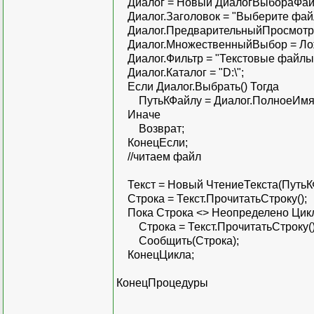
Диалог = Новый ДиалогВыбораФай
Диалог.Заголовок = "Выберите файл.
Диалог.ПредварительныйПросмотр 
Диалог.МножественныйВыбор = Ло
Диалог.Фильтр = "Текстовые файлы (*
Диалог.Каталог = "D:\";
Если Диалог.Выбрать() Тогда
ПутьКФайлу = Диалог.ПолноеИмя
Иначе
Возврат;
КонецЕсли;
//читаем файл
Текст = Новый ЧтениеТекста(ПутьКФ
Строка = Текст.ПрочитатьСтроку();
Пока Строка <> Неопределено Цик
Строка = Текст.ПрочитатьСтроку()
Сообщить(Строка);
КонецЦикла;
КонецПроцедуры