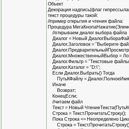
Объект
Декорация надпись(флаг гипрессылака
текст процедуры такой:
//пример открытия и чтения файла:
Процедура МегаКнопаНажатие(Элем
//открываем диалог выбора файла
Диалог = Новый ДиалогВыбораФай
Диалог.Заголовок = "Выберите файл.
Диалог.ПредварительныйПросмотр 
Диалог.МножественныйВыбор = Ло
Диалог.Фильтр = "Текстовые файлы (*
Диалог.Каталог = "D:\";
Если Диалог.Выбрать() Тогда
ПутьКФайлу = Диалог.ПолноеИмя
Иначе
Возврат;
КонецЕсли;
//читаем файл
Текст = Новый ЧтениеТекста(ПутьКФ
Строка = Текст.ПрочитатьСтроку();
Пока Строка <> Неопределено Цик
Строка = Текст.ПрочитатьСтроку()