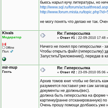
бьюсь нарыл кучу литературы, но нич
http://www.sql.ru/forum/actualthread.
http://www.forum.mista.ru/topic.php?id
не могу понять что делаю не так. Оч
Kivals
Re: Гиперссылка
Модератор
«
Ответ #1 :
22-09-2010 17:48 
Ничего не понял про гиперссылки - з
Offline
Чтобы открыть файл (гиперссылку)
з
Пол:
ЗапуститьПриложение(), передав в ка
mir-mup
Re: Гиперссылка
Гость
«
Ответ #2 :
23-09-2010 05:06 
Архив томов книг чтобы не бегать каж
разумеется поставил уже сам заговзд
документы не должны(вес).
должна быть гиперссылка на форме 
картинку(ранне отсканированную) по 
Очень прошу помощи долбаюсь уже 