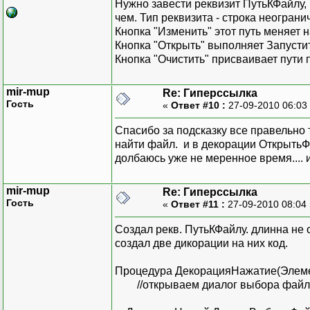
Нужно завести реквизит ПутьКФайлу,
чем. Тип реквизита - строка неогран
Кнопка "Изменить" этот путь меняет 
Кнопка "Открыть" выполняет Запуст
Кнопка "Очистить" присваивает пути 
mir-mup
Re: Гиперссылка
Гость
«
Ответ #10 :
27-09-2010 06:03
Спасибо за подсказку все правельно 
найти файл. и в декорации ОткрытьФай
долбаюсь уже не меренное время....
mir-mup
Re: Гиперссылка
Гость
«
Ответ #11 :
27-09-2010 08:04
Создал рекв. ПутьКФайлу. длинна не 
создал две дикорации на них код.
Процедура ДекорацияНажатие(Элем
//открываем диалог выбора файл