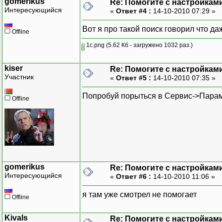
gomerikus
Re: Помогите с настройками
Интересующийся
«
Ответ #4 :
14-10-2010 07:29 »
Вот я про такой поиск говорил что д
Offline
1c.png
(5.62 Кб - загружено 1032 раз.)
kiser
Re: Помогите с настройками
Участник
«
Ответ #5 :
14-10-2010 07:35 »
Попробуй порыться в Сервис->Пара
Offline
gomerikus
Re: Помогите с настройками
Интересующийся
«
Ответ #6 :
14-10-2010 11:06 »
я там уже смотрел не помогает
Offline
Kivals
Re: Помогите с настройками