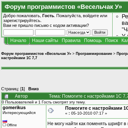
Форум программистов «Весельчак У»
Добро пожаловать,
Гость
. Пожалуйста,
войдите
или
Ре
зарегистрируйтесь
.
ва
Вам не пришло
письмо с кодом активации?
"Ч
У 
Начало
Наши сайты
Правила
Помощь
Поиск
Ка
от
зн
Форум программистов «Весельчак У»
>
Программирование
>
Прогр
настройками 1С 7,7
Страниц: [
1
]
Вниз
Автор
Тема: Помогите с настройками 1С 7,
0 Пользователей и 1 Гость смотрят эту тему.
gomerikus
Помогите с настройками 1С
Интересующийся
«
:
05-10-2010 07:17 »
Не могу найти как поменять шрифт в п
Offline