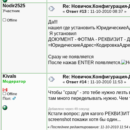
Nodir2525
Re: Новичок.Конфигурация-
Участник
«
Ответ #13 :
11-10-2010 08:37 »
Offline
Да!!!
нашел где установить Юридические
Я установил
ДОКУМЕНТ - ФОТМА - РЕКВИЗИТ 
=ЮридическиеАдрес=КодировкаАдре
Сразу не появляется
После нажав ENTER появляется.
Kivals
Re: Новичок.Конфигурация-
Модератор
«
Ответ #14 :
11-10-2010 11:53 »
Чтобы "сразу" - это тебе нужно лез
Offline
там много переделывать нужно. Чем
Пол:
Добавлено через 49 секунд:
Кстати вопрос: для кагого РЕКВИЗИТ
screenshot покажи хотя бы один...
«
Последнее редактирование: 11-10-2010 11:54 