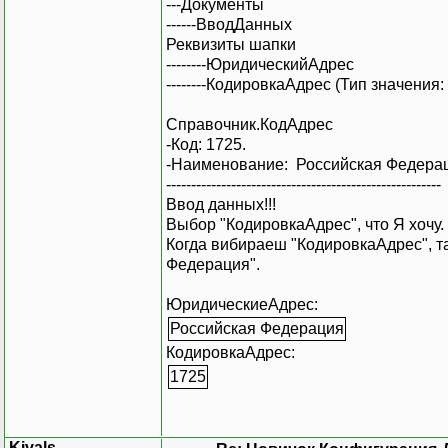
---Документы
------ВводДанных
Реквизиты шапки
--------ЮридическийАдрес
--------КодировкаАдрес (Тип значения
Справочник.КодАдрес
-Код: 1725.
-Наименование: Российская Федера
-------------------------------------------------------
Ввод данных!!!
Выбор "КодировкаАдрес", что Я хочу.
Когда вибираеш "КодировкаАдрес", т
Федерация".
ЮридическиеАдрес:
Российская Федерация
КодировкаАдрес:
1725
Kivals