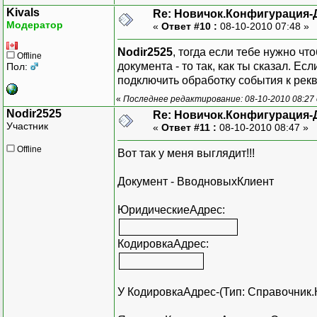
Kivals
Re: Новичок.Конфигурация-
Модератор
«
Ответ #10 :
08-10-2010 07:48 »
Nodir2525
, тогда если тебе нужно ч
Offline
документа - то так, как ты сказал. Е
Пол:
подключить обработку события к рек
«
Последнее редактирование: 08-10-2010 08:27 
Nodir2525
Re: Новичок.Конфигурация-
Участник
«
Ответ #11 :
08-10-2010 08:47 »
Offline
Вот так у меня выглядит!!!
Документ - ВводновыхКлиент
ЮридическиеАдрес:
КодировкаАдрес:
У КодировкаАдрес-(Тип: Справочник.