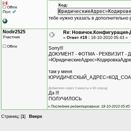
Код:
Offline
ЮридическиеАдрес=Кодиров
Пол:
тебе нужно указать в дополнительн
Nodir2525
Re: Новичок.Конфигурация-
Участник
«
Ответ #19 :
18-10-2010 05:43 »
Offline
Sorry!!!
ДОКУМЕНТ - ФОТМА - РЕКВИЗИТ 
=ЮридическиеАдрес=КодировкаАдре
там у меня
ЮРИДИЧЕСКЫЙ_АДРЕС=КОД_СОАТО
Добавлено через 2 минуты и 40 секунд:
Да !!!
ПОЛУЧИЛОСЬ
«
Последнее редактирование: 18-10-2010 05:45
Страниц: [
1
]
Вверх