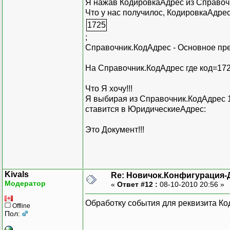
Я нажав КодировкаАдрес из Справоч
Что у нас получилос, КодировкаАдрес
1725
;
Справочник.КодАдрес - Основное пре
На Справочник.КодАдрес где код=17
Что Я хочу!!!
Я выбирая из Справочник.КодАдрес 
ставится в ЮридическиеАдрес:
Это Документ!!!
Kivals
Re: Новичок.Конфигурация-
Модератор
«
Ответ #12 :
08-10-2010 20:56 »
Обработку события для реквизита К
Offline
Пол: