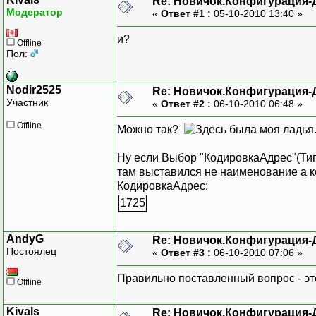
Re: Новичок.Конфигурация-
Модератор
«
Ответ #1 :
05-10-2010 13:40 »
и?
Offline
Пол:
Nodir2525
Re: Новичок.Конфигурация-
Участник
«
Ответ #2 :
06-10-2010 06:48 »
Offline
Можно так?
Ну если Выбор "КодировкаАдрес"(Тип
там выставился не наименование а к
КодировкаАдрес:
1725
AndyG
Re: Новичок.Конфигурация-
Постоялец
«
Ответ #3 :
06-10-2010 07:06 »
Правильно поставленный вопрос - это
Offline
Kivals
Re: Новичок.Конфигурация-