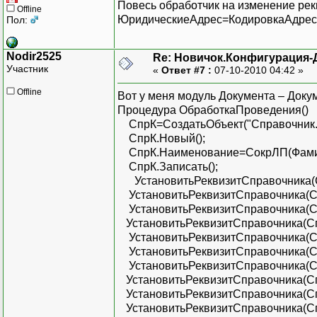
Повесь обработчик на изменение рек
Offline
ЮридическиеАдрес=КодировкаАдрес
Пол:
Nodir2525
Re: Новичок.Конфигурация-
Участник
«
Ответ #7 :
07-10-2010 04:42 »
Offline
Вот у меня модуль Документа – Док
Процедура ОбработкаПроведения()
СпрК=СоздатьОбъект("Справочник.К
СпрК.Новый();
СпрК.Наименование=СокрЛП(Фамили
СпрК.Записать();
УстановитьРеквизитСправочника(С
УстановитьРеквизитСправочника(Сп
УстановитьРеквизитСправочника(Спр
УстановитьРеквизитСправочника(Сп
УстановитьРеквизитСправочника(Сп
УстановитьРеквизитСправочника(Сп
УстановитьРеквизитСправочника(С
УстановитьРеквизитСправочника(Сп
УстановитьРеквизитСправочника(
УстановитьРеквизитСправочника(С