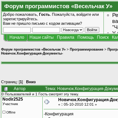
Форум программистов «Весельчак У»
Добро пожаловать,
Гость
. Пожалуйста,
войдите
или
Ре
зарегистрируйтесь
.
ва
Вам не пришло
письмо с кодом активации?
"Ч
У 
Начало
Наши сайты
Правила
Помощь
Поиск
Ка
от
зн
Форум программистов «Весельчак У»
>
Программирование
>
Прогр
Новичок.Конфигурация-Документы-
Страниц: [
1
]
Вниз
Автор
Тема: Новичок.Конфигурация-Докуме
0 Пользователей и 1 Гость смотрят эту тему.
Nodir2525
Новичок.Конфигурация-Док
Участник
«
:
05-10-2010 12:01 »
Offline
-Конфигурация