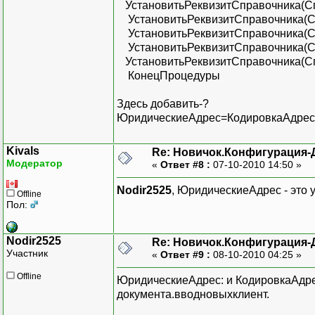
УстановитьРеквизитСправочника(С
УстановитьРеквизитСправочника(С
УстановитьРеквизитСправочника(С
УстановитьРеквизитСправочника(Спр
УстановитьРеквизитСправочника(Сп
КонецПроцедуры
Здесь добавить-?
ЮридическиеАдрес=КодировкаАдрес
Kivals
Re: Новичок.Конфигурация-
Модератор
«
Ответ #8 :
07-10-2010 14:50 »
Nodir2525
, ЮридическиеАдрес - это 
Offline
Пол:
Nodir2525
Re: Новичок.Конфигурация-
Участник
«
Ответ #9 :
08-10-2010 04:25 »
Offline
ЮридическиеАдрес: и КодировкаАдрес
документа.вводновыхклиент.