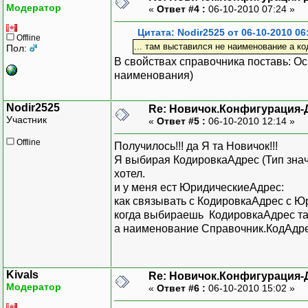
Модератор
«
Ответ #4 :
06-10-2010 07:24 »
Цитата: Nodir2525 от 06-10-2010 06
Offline
... там выставился не наименование а к
Пол:
В свойствах справочника поставь: Ос
наименования)
Nodir2525
Re: Новичок.Конфигурация-
Участник
«
Ответ #5 :
06-10-2010 12:14 »
Offline
Получилось!!! да Я та Новичок!!!
Я выбирая КодировкаАдрес (Тип знач
хотел.
и у меня ест ЮридическиеАдрес:
как связывать с КодировкаАдрес с 
когда выбираешь КодировкаАдрес там
а наименование Справочник.КодАдре
Kivals
Re: Новичок.Конфигурация-
Модератор
«
Ответ #6 :
06-10-2010 15:02 »