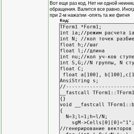
Вот еще раз код. Нет ни одной неин
обращения. Валится все равно. Иногда
при 2-м нажатии -опять та же фигня
Код:
TForm1 *Form1;
int ia;//режим расчета i
int N; //кол точек разби
float h;//шаг
float l;//длина
int nu;//кол уч-ков ступ
int S,G;//N группы, N ст
float C;
float a[100], b[100],c[1
AnsiString s;
//----------------------
__fastcall TForm1::TForm
{}
void __fastcall TForm1::
{
N=3;l=1;h=l/N;
sgM->Cells[0][0]="1"
//генерирование векторов