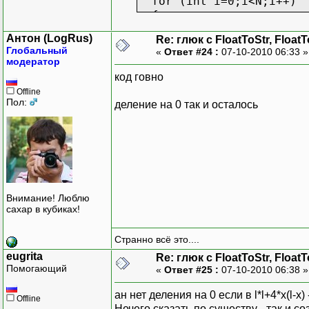
for (int i=0;i<N;i++)
{
a[i]=1; c[i]=1;
Антон (LogRus)
Re: глюк с FloatToStr, Float
}
Глобальный
«
Ответ #24 :
07-10-2010 06:33 
a[0]=0; c[N-1]=0;
модератор
BFvar();
код говно
// вывод в интерфейс ма
Offline
for (int i=0;i<N;i++) {
Пол:
деление на 0 так и осталось
sgM->Cells[i][i]="2";//
if (i<N-1) sgM->Cells[i
if (i<N-1) sgM->Cells[
}
}
float TForm1::BFvar()
Внимание! Люблю
{//
сахар в кубиках!
float p,f,x;
S=1; C=0.08;
Странно всё это....
for (int i=0;i<N;i++)
eugrita
Re: глюк с FloatToStr, Float
{
Помогающий
«
Ответ #25 :
07-10-2010 06:38 
x=i*h;p=-S/(l*l+4*x*(l
b[i]=-2+h*h*p;
ан нет деления на 0 если в l*l+4*x(l-x)
Offline
f=-C*(2-p*x*(l-x)); F[
Нечего сказать по существу - так и с