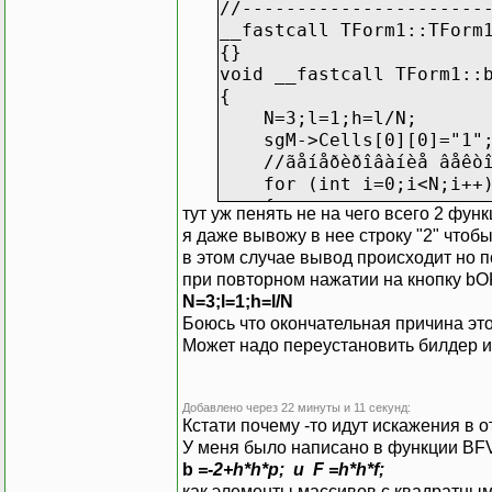
//----------------------
__fastcall TForm1::TForm
{}
void __fastcall TForm1::
{
N=3;l=1;h=l/N;
sgM->Cells[0][0]="1"
//ãåíåðèðîâàíèå âåêòîð
for (int i=0;i<N;i++
{
тут уж пенять не на чего всего 2 фун
a[i]=1; c[i]=1;
я даже вывожу в нее строку "2" чтобы
}
в этом случае вывод происходит но 
a[0]=0; c[N-1]=0;
при повторном нажатии на кнопку b
BFvar();
N=3;l=1;h=l/N
// âûâîä â èíòåðôåéñ ì
Боюсь что окончательная причина это
for (int i=0;i<N;i++
Может надо переустановить билдер и
{
sgM->Cells[i][i]=sgM->C
if (i<N-1) sgM->Cell
Добавлено через 22 минуты и 11 секунд:
if (i<N-1) sgM->Cel
Кстати почему -то идут искажения в о
}
У меня было написано в функции BF
}
b
=-2+h*h*p; и F
=h*h*f;
как элементы массивов с квадратны