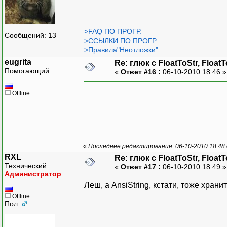
>FAQ ПО ПРОГР.
Сообщений: 13
>ССЫЛКИ ПО ПРОГР.
>Правила"Неотложки"
eugrita
Re: глюк с FloatToStr, Float
Помогающий
«
Ответ #16 :
06-10-2010 18:46 
Offline
«
Последнее редактирование: 06-10-2010 18:48 
RXL
Re: глюк с FloatToStr, Float
Технический
«
Ответ #17 :
06-10-2010 18:49 
Администратор
Леш, а AnsiString, кстати, тоже хран
Offline
Пол: