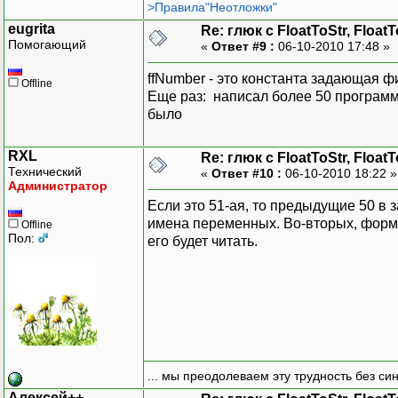
>Правила"Неотложки"
delY(); crtY();
eugrita
}
Re: глюк с FloatToStr, Float
Помогающий
«
Ответ #9 :
06-10-2010 17:48 »
TForm1::crtY()
{ L=new float [nu]; I=ne
ffNumber - это константа задающая 
TForm1::delY()
Offline
Еще раз: написал более 50 программ 
{ delete []L; delete []
было
void __fastcall TForm1::
RXL
Re: глюк с FloatToStr, Float
Технический
{//
«
Ответ #10 :
06-10-2010 18:22 
Администратор
S=css->Value; C=0.04*(G
Если это 51-ая, то предыдущие 50 в 
lc->Caption=FloatToStrF
имена переменных. Во-вторых, формат
}
Offline
Пол:
его будет читать.
void __fastcall TForm1::
{
G=csg->Value;
C=0.04*(G+S);
lc->Caption=FloatToStrF(
}
void __fastcall TForm1::
... мы преодолеваем эту трудность без си
{if (ia==0) l=1;
Алексей++