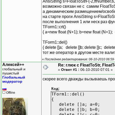
AnsiString s=FloatToStrF(-2,ffNumber,6,
возможно связан не с самим FloatToS
а динамическим размещением/освоб
на старте проги AnsiString s=FloatToS
после выполнения 1 или неск раз фу
TForm1::crt()
{ a=new float (N+1); b=new float (N+1);
TForm1::del()
{ delete []a; delete []b; delete []c; delete
тот же оператор в другом месте вали
«
Последнее редактирование: 06-10-2010 06:59
Алексей++
Re: глюк с FloatToStr, Float
глобальный и
«
Ответ #1 :
06-10-2010 07:01 »
пушистый
Глобальный
скорее всего дважды вызываешь проц
модератор
Код:
Offline
TForm1::del()
{
delete []a; a=0;
delete []b; b=0;
delete []c; c=0;