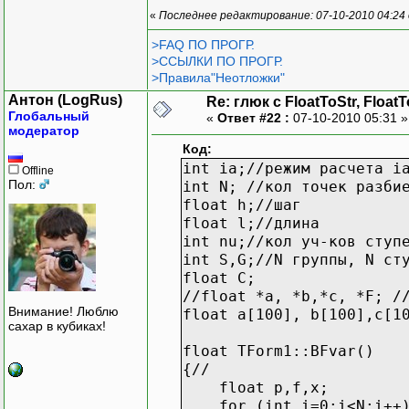
«
Последнее редактирование: 07-10-2010 04:24
>FAQ ПО ПРОГР.
>ССЫЛКИ ПО ПРОГР.
>Правила"Неотложки"
Антон (LogRus)
Re: глюк с FloatToStr, Float
Глобальный
«
Ответ #22 :
07-10-2010 05:31 
модератор
Код:
int ia;//режим расчета i
Offline
Пол:
int N; //кол точек разби
float h;//шаг
float l;//длина
int nu;//кол уч-ков ступ
int S,G;//N группы, N ст
float C;
//float *a, *b,*c, *F; /
Внимание! Люблю
float a[100], b[100],c[1
сахар в кубиках!
float TForm1::BFvar()
{//
float p,f,x;
for (int i=0;i<N;i++