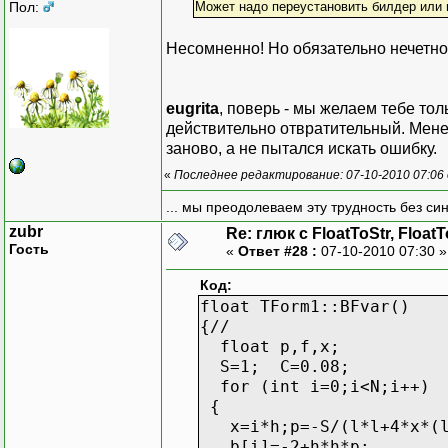
Пол:
Может надо переустановить билдер или 
Несомненно! Но обязательно нечетное
eugrita
, поверь - мы желаем тебе тол
действительно отвратительный. Мене
заново, а не пытался искать ошибку.
«
Последнее редактирование: 07-10-2010 07:06
... мы преодолеваем эту трудность без си
zubr
Re: глюк с FloatToStr, Float
Гость
«
Ответ #28 :
07-10-2010 07:30 
Код:
float TForm1::BFvar()
{//
float p,f,x;
S=1; C=0.08;
for (int i=0;i<N;i++)
{
x=i*h;p=-S/(l*l+4*x*(l
b[i]=-2+h*h*p;