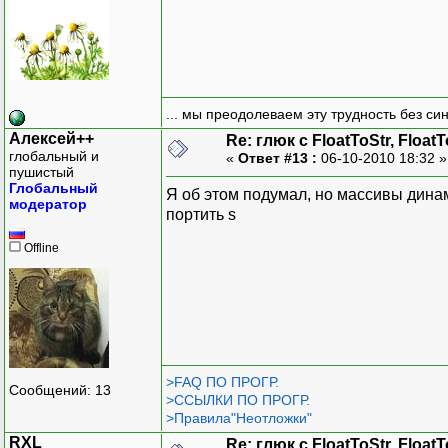
{ //генерирование диаг в
}
TForm1::Output()
{ // вывод в интервейс м
... мы преодолеваем эту трудность без си
[b]s=FloatToStrF(-2,ffNu
for (int i=0;i<N;i++) {
Алексей++
Re: глюк с FloatToStr, Float
глобальный и
sgM->Cells[i][i]=b[i];/
«
Ответ #13 :
06-10-2010 18:32 
пушистый
if (i<N-1) sgM->Cells[i
Глобальный
Я об этом подумал, но массивы динам
if (i<N-1) sgM->Cells[
модератор
портить s
}
}
Offline
>FAQ ПО ПРОГР.
Сообщений: 13
>ССЫЛКИ ПО ПРОГР.
>Правила"Неотложки"
RXL
Re: глюк с FloatToStr, Float