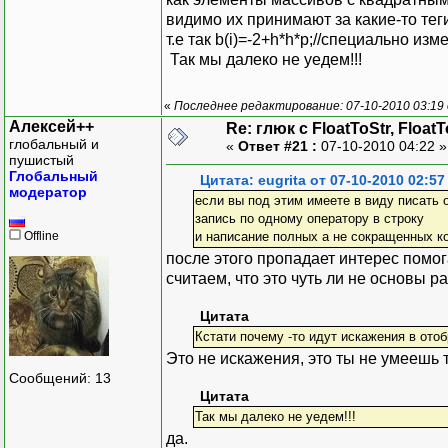
float TForm1::BFvar()
видимо их принимают за какие-то тег
{//
т.е так b(i)=-2+h*h*p;//специально из
float p,f,x;
Так мы далеко не уедем!!!
for (int i=0;i<N;i++
{
«
Последнее редактирование: 07-10-2010 03:19 
x=i*h;p=-S/(l*l+4*x
Алексей++
Re: глюк с FloatToStr, Float
b[i]=-2+h*h*p;
глобальный и
«
Ответ #21 :
07-10-2010 04:22 
f=-C*(2-p*x*(l-x));
пушистый
Глобальный
}
Цитата: eugrita от 07-10-2010 02:57
модератор
}
если вы под этим имеете в виду писать о
запись по одному оператору в строку
Offline
и написание полных а не сокращенных ко
после этого пропадает интерес помог
считаем, что это чуть ли не основы 
Цитата
Кстати почему -то идут искажения в отоб
Это не искажения, это ты не умеешь т
Сообщений: 13
Цитата
Так мы далеко не уедем!!!
да.