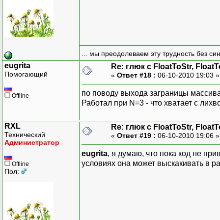
... мы преодолеваем эту трудность без си
eugrita
Re: глюк с FloatToStr, Float
Помогающий
«
Ответ #18 :
06-10-2010 19:03 
по поводу выхода заграницы массива
Offline
Работал при N=3 - что хватает с лихв
RXL
Re: глюк с FloatToStr, Float
Технический
«
Ответ #19 :
06-10-2010 19:06 
Администратор
eugrita
, я думаю, что пока код не пр
условиях она может выскакивать в р
Offline
Пол: