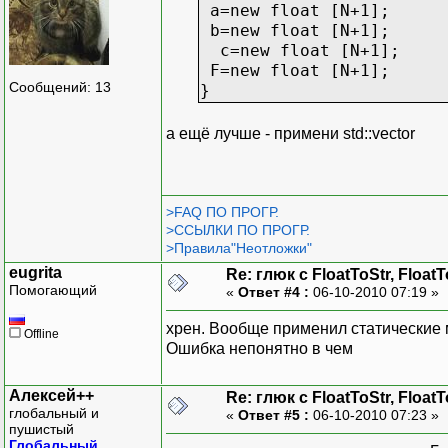
a=new float [N+1];
b=new float [N+1];
c=new float [N+1];
F=new float [N+1];
Сообщений: 13
}
а ещё лучше - примени std::vector
>FAQ ПО ПРОГР.
>ССЫЛКИ ПО ПРОГР.
>Правила"Неотложки"
eugrita
Re: глюк с FloatToStr, Float
Помогающий
«
Ответ #4 :
06-10-2010 07:19 »
хрен. Вообще применил статические м
Offline
Ошибка непонятно в чем
Алексей++
Re: глюк с FloatToStr, Float
глобальный и
«
Ответ #5 :
06-10-2010 07:23 »
пушистый
Глобальный