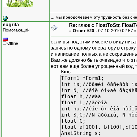
... мы преодолеваем эту трудность без си
eugrita
Re: глюк с FloatToStr, Float
Помогающий
«
Ответ #20 :
07-10-2010 02:57 
если вы под этим имеете в виду писат
Offline
запись по одному оператору в строку
и написание полных а не сокращенных
Вам же должно быть очевидно что э
вот вам еще более упрощенный код т
Код:
TForm1 *Form1;
int ia;//ðåæèì ðàñ÷åòà i
int N; //êîë òî÷åê ðàçáè
float h;//øàã
float l;//äëèíà
int nu;//êîë ó÷-êîâ ñòóï
int S,G;//N ãðóïïû, N ñò
float C;
float a[100], b[100],c[1
AnsiString s;