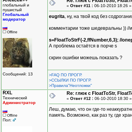
Re: глюк с FloatToStr, Float
else if (inp()==-1) ret
глобальный и
«
Ответ #11 :
06-10-2010 18:26 
h=l/N;
пушистый
sgM->Cells[0][0]=1;
Глобальный
eugrita
, ну, на твой код без содроган
модератор
//генерирование векторов
for (int i=0;i<N;i++)
комментарии тоже шедевральны )) //и
{a[i]=1; c[i]=1; }
Offline
a[0]=0; c[N-1]=0;
s=FloatToStrF(-2,ffNumber,6,3); //
if (ia==0) BFvar();
А проблема остаётся в порче s
else BFuch();
Output();
скрин ошибки можешь показать ?
}
float TForm1::BFvar()
Сообщений: 13
>FAQ ПО ПРОГР.
{//
>ССЫЛКИ ПО ПРОГР.
float p,f,x;
>Правила"Неотложки"
for (int i=0;i<N;i++)
RXL
Re: глюк с FloatToStr, Float
{
Технический
«
Ответ #12 :
06-10-2010 18:30 
x=i*h;p=-S/(l*l+4*x*(l
Администратор
// b[i]=-2+h*h*p; /
Леш, думаю, что он где-то неаккура
// f=-C*(2-p*x*(l-x)); F
память. Возможно, как раз ту, где хран
Offline
}
Пол:
}
TForm1::BFuch()