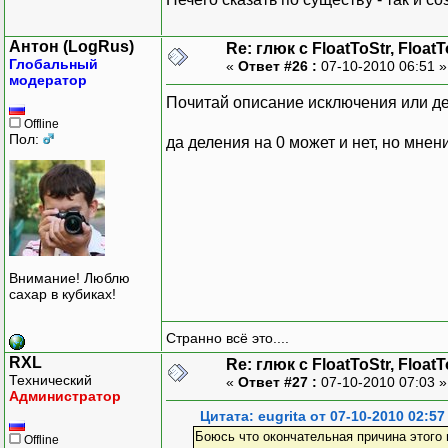
}
}
Антон (LogRus)
Re: глюк с FloatToStr, Float
Глобальный
«
Ответ #26 :
07-10-2010 06:51 
модератор
Почитай описание исключения или де
Offline
Пол:
да деления на 0 может и нет, но мнен
Внимание! Люблю
сахар в кубиках!
Странно всё это....
RXL
Re: глюк с FloatToStr, Float
Технический
«
Ответ #27 :
07-10-2010 07:03 
Администратор
Цитата: eugrita от 07-10-2010 02:57
Боюсь что окончательная причина этого 
Offline