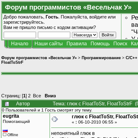
Форум программистов «Весельчак У»
Добро пожаловать,
Гость
. Пожалуйста,
войдите
или
Ре
зарегистрируйтесь
.
ва
Вам не пришло
письмо с кодом активации?
"Ч
У 
Начало
Наши сайты
Правила
Помощь
Поиск
Ка
от
зн
Форум программистов «Весельчак У»
>
Программирование
>
C/C++
FloatToStrF
Страниц: [
1
]
2
Все
Вниз
Автор
Тема: глюк с FloatToStr, FloatToStrF
0 Пользователей и 1 Гость смотрят эту тему.
eugrita
глюк с FloatToStr, FloatToS
Помогающий
«
:
06-10-2010 06:55 »
непонятный глюк в
Offline