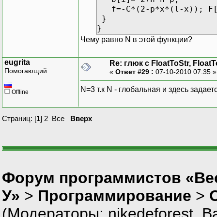
f=-C*(2-p*x*(l-x)); F[
}
}
Чему равно N в этой функции?
eugrita
Re: глюк с FloatToStr, Float
Помогающий
«
Ответ #29 :
07-10-2010 07:35 
N=3 т.к N - глобальная и здесь задаетс
Offline
Страниц: [
1
]
2
Все
Вверх
Форум программистов «Ве
У»
>
Программирование
>
(Модераторы:
nikedeforest
,
В