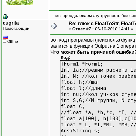
... мы преодолеваем эту трудность без си
eugrita
Re: глюк с FloatToStr, Float
Помогающий
«
Ответ #7 :
06-10-2010 14:41 »
вот код программы (неиспольз функц
Offline
валится в функции Output на 1 операто
Что может быть причиной ошибки
Код:
TForm1 *Form1;
int ia;//режим расчета i
int N; //кол точек разби
float h;//шаг
float l;//длина
int nu;//кол уч-ков ступ
int S,G;//N группы, N ст
float C;
//float *a, *b,*c, *F; /
float a[100], b[100],c[1
float * L, *I,*ML, *MR;/
AnsiString s;