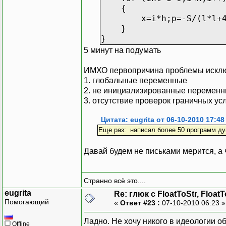
{
x=i*h;p=-S/(l*l+4*x
}
}
5 минут на подумать
ИМХО первопричина проблемы исклю
1. глобальные переменные
2. не инициализированные перемен
3. отсутствие проверок граничных ус
Цитата: eugrita от 06-10-2010 17:48
Еще раз: написал более 50 программ дум
Давай будем не письками мерится, а
Странно всё это....
eugrita
Re: глюк с FloatToStr, Float
Помогающий
«
Ответ #23 :
07-10-2010 06:23 
Ладно. Не хочу никого в идеологии о
Offline