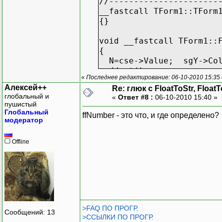
//----------------------
__fastcall TForm1::TForm
{}
void __fastcall TForm1::
{
N=cse->Value; sgY->Col
//crt();
«
Последнее редактирование: 06-10-2010 15:35
sgY->Cells[0][0]="Yi"; 
Алексей++
Re: глюк с FloatToStr, Float
sy->Cells[0][2]="Mлев="
глобальный и
«
Ответ #8 :
06-10-2010 15:40 »
}
пушистый
//----------------------
Глобальный
ffNumber - это что, и где определено?
void __fastcall TForm1::
модератор
{
N=cse->Value; sgY->Col
Offline
sgM->RowCount=N; sgM->C
// del(); crt();
s=FloatToStrF(-2,ffNumb
}
void __fastcall TForm1::
>FAQ ПО ПРОГР.
{//изм-е кол-ва уч-ков
Сообщений: 13
>ССЫЛКИ ПО ПРОГР.
nu=csy->Value; sy->ColCo