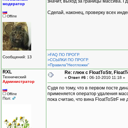
значит, выход за границы массива. Г
модератор
Сделай, наконец, проверку всех инд
Offline
>FAQ ПО ПРОГР.
Сообщений: 13
>ССЫЛКИ ПО ПРОГР.
>Правила"Неотложки"
RXL
Re: глюк с FloatToStr, Float
Технический
«
Ответ #6 :
06-10-2010 11:18 »
Администратор
Судя по тому, что в первом посте ди
применяется оператор удаления масс
Offline
Пол:
пока считаю, что вина FloatToStrF не 