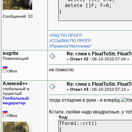
delete []F; F=0;
}
Сообщений: 13
>FAQ ПО ПРОГР.
>ССЫЛКИ ПО ПРОГР.
>Правила"Неотложки"
eugrita
Re: глюк с FloatToStr, Float
Помогающий
«
Ответ #2 :
06-10-2010 07:04 »
не помогло
Offline
Алексей++
Re: глюк с FloatToStr, Float
глобальный и
«
Ответ #3 :
06-10-2010 07:14 »
пушистый
Глобальный
тогда отладчик в руки - и вперёд
модератор
Кстати, скобки надо квадратные, у т
Offline
Код:
TForm1::crt()
{