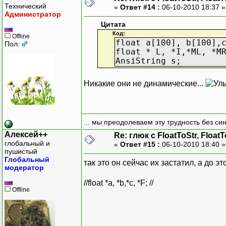
Технический
«
Ответ #14 :
06-10-2010 18:37 
Администратор
Цитата
Код:
Offline
float a[100], b[100],
Пол:
float * L, *I,*ML, *M
AnsiString s;
Никакие они не динамические...
... мы преодолеваем эту трудность без си
Алексей++
Re: глюк с FloatToStr, Float
глобальный и
«
Ответ #15 :
06-10-2010 18:40 
пушистый
Глобальный
так это он сейчас их застатил, а до э
модератор
//float *a, *b,*c, *F; //
Offline