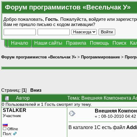
Форум программистов «Весельчак У»
Добро пожаловать,
Гость
. Пожалуйста,
войдите
или
зарегистр
Вам не пришло
письмо с кодом активации?
Начало
Наши сайты
Правила
Помощь
Поиск
Ка
Форум программистов «Весельчак У»
>
Программирование
>
Прогр
Страниц: [
1
]
Вниз
Автор
Тема: Внешняя Компонента Add
0 Пользователей и 1 Гость смотрят эту тему.
STALKER
Внешняя Компоне
Участник
«
:
08-10-2010 04:42
В каталоге 1С есть файл
Addi
Offline
Пол: