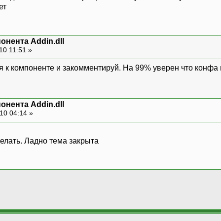
ет
онента Addin.dll
10 11:51 »
к компоненте и закомментируй. На 99% уверен что конфа по
онента Addin.dll
10 04:14 »
елать. Ладно тема закрыта