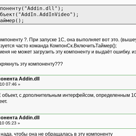
поненту("Addin.dll");
бъект("AddIn.AddInVideo");
аймер();
компоненту ?. При запуске 1С, она выполняет вот это. (выш
зуется часто команда КомпонСк.ВключитьТаймер();
меня не может загрузить эту компоненту и выдаёт ошибку. из-
крякнуть эту компоненту???
онента Addin.dll
10 07:46 »
 объект, с дополнительным интерфейсом, определенным 1С.
ет.
онента Addin.dll
10 05:23 »
 нада. чтобы она не обращалась в эту компоненту