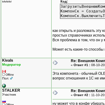
ыыыы
Код:
ЗагрузитьВнешнююКом
КомпонСк = СоздатьО
КомпонСк.ВыключитьТ
как открыть и разломать эту 
простых справочниках исполь
Вся проблема в том, что он у 
Может есть какие-то способы 
Kivals
Re: Внешняя Комп
Модератор
«
Ответ #1 :
08-10-20
Эта компонета - обычный OLE
Offline
вопрос отношения к 1С не име
Пол:
STALKER
Re: Внешняя Комп
Участник
«
Ответ #2 :
11-10-20
ну может что в конфе убирать
Offline