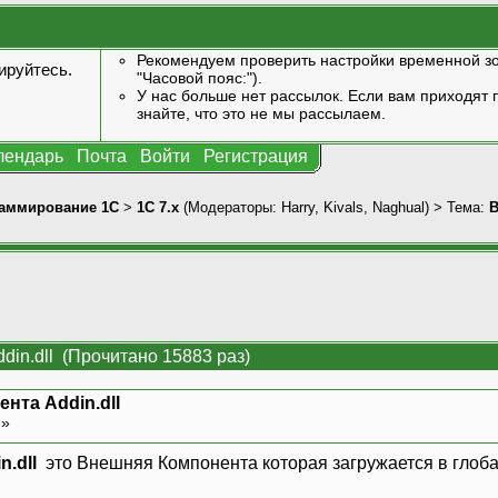
Рекомендуем проверить настройки временной зо
ируйтесь
.
"Часовой пояс:").
У нас больше нет рассылок. Если вам приходят п
знайте, что это не мы рассылаем.
лендарь
Почта
Войти
Регистрация
аммирование 1С
>
1С 7.x
(Модераторы:
Harry
,
Kivals
,
Naghual
) > Тема:
В
in.dll (Прочитано 15883 раз)
нта Addin.dll
 »
n.dll
это Внешняя Компонента которая загружается в глоба