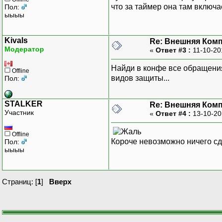
что за таймер она там включа
Пол:
ыыыы
Kivals
Re: Внешняя Комп
Модератор
«
Ответ #3 :
11-10-20
Найди в конфе все обращения 
Offline
видов защиты...
Пол:
STALKER
Re: Внешняя Комп
Участник
«
Ответ #4 :
13-10-20
Offline
Короче невозможно ничего сд
Пол:
ыыыы
Страниц: [
1
]
Вверх