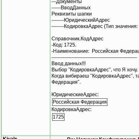
---Документы
------ВводДанных
Реквизиты шапки
--------ЮридическийАдрес
--------КодировкаАдрес (Тип значения
Справочник.КодАдрес
-Код: 1725.
-Наименование: Российская Федера
-------------------------------------------------------
Ввод данных!!!
Выбор "КодировкаАдрес", что Я хочу.
Когда вибираеш "КодировкаАдрес", т
Федерация".
ЮридическиеАдрес:
Российская Федерация
КодировкаАдрес:
1725
Kivals