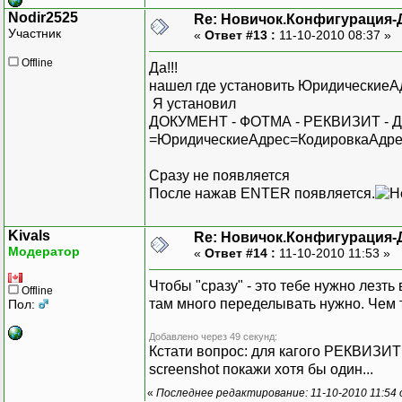
Nodir2525
Re: Новичок.Конфигурация-
Участник
«
Ответ #13 :
11-10-2010 08:37 »
Offline
Да!!!
нашел где установить Юридические
Я установил
ДОКУМЕНТ - ФОТМА - РЕКВИЗИТ 
=ЮридическиеАдрес=КодировкаАдре
Сразу не появляется
После нажав ENTER появляется.
Kivals
Re: Новичок.Конфигурация-
Модератор
«
Ответ #14 :
11-10-2010 11:53 »
Чтобы "сразу" - это тебе нужно лез
Offline
там много переделывать нужно. Чем
Пол:
Добавлено через 49 секунд:
Кстати вопрос: для кагого РЕКВИЗИТ
screenshot покажи хотя бы один...
«
Последнее редактирование: 11-10-2010 11:54 