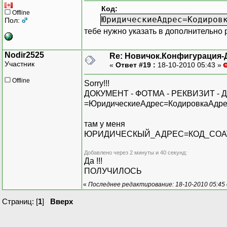
Код:
Offline
ЮридическиеАдрес=Кодиров
Пол:
тебе нужно указать в дополнительн
Nodir2525
Re: Новичок.Конфигурация-
Участник
«
Ответ #19 :
18-10-2010 05:43 »
Offline
Sorry!!!
ДОКУМЕНТ - ФОТМА - РЕКВИЗИТ 
=ЮридическиеАдрес=КодировкаАдре
там у меня
ЮРИДИЧЕСКЫЙ_АДРЕС=КОД_СОАТО
Добавлено через 2 минуты и 40 секунд:
Да !!!
ПОЛУЧИЛОСЬ
«
Последнее редактирование: 18-10-2010 05:45
Страниц: [
1
]
Вверх