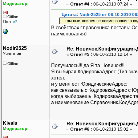
Модератор
«
Ответ #4 :
06-10-2010 07:24 »
Цитата: Nodir2525 от 06-10-2010 06
Offline
... там выставился не наименование а к
Пол:
В свойствах справочника поставь: Ос
наименования)
Nodir2525
Re: Новичок.Конфигурация-
Участник
«
Ответ #5 :
06-10-2010 12:14 »
Offline
Получилось!!! да Я та Новичок!!!
Я выбирая КодировкаАдрес (Тип знач
хотел.
и у меня ест ЮридическиеАдрес:
как связывать с КодировкаАдрес с 
когда выбираешь КодировкаАдрес там
а наименование Справочник.КодАдре
Kivals
Re: Новичок.Конфигурация-
Модератор
«
Ответ #6 :
06-10-2010 15:02 »