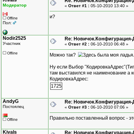
Re: Новичок.Конфигурация-
Модератор
«
Ответ #1 :
05-10-2010 13:40 »
и?
Offline
Пол:
Nodir2525
Re: Новичок.Конфигурация-
Участник
«
Ответ #2 :
06-10-2010 06:48 »
Offline
Можно так?
Ну если Выбор "КодировкаАдрес"(Тип
там выставился не наименование а к
КодировкаАдрес:
1725
AndyG
Re: Новичок.Конфигурация-
Постоялец
«
Ответ #3 :
06-10-2010 07:06 »
Правильно поставленный вопрос - это
Offline
Kivals
Re: Новичок.Конфигурация-