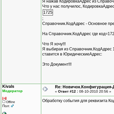
Я нажав КодировкаАдрес из Справоч
Что у нас получилос, КодировкаАдрес
1725
;
Справочник.КодАдрес - Основное пре
На Справочник.КодАдрес где код=17
Что Я хочу!!!
Я выбирая из Справочник.КодАдрес 
ставится в ЮридическиеАдрес:
Это Документ!!!
Kivals
Re: Новичок.Конфигурация-
Модератор
«
Ответ #12 :
08-10-2010 20:56 »
Обработку события для реквизита К
Offline
Пол: