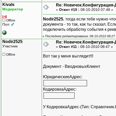
Kivals
Re: Новичок.Конфигурация-
Модератор
«
Ответ #10 :
08-10-2010 07:48 »
Nodir2525
, тогда если тебе нужно ч
Offline
документа - то так, как ты сказал. Е
Пол:
подключить обработку события к рек
«
Последнее редактирование: 08-10-2010 08:27 
Nodir2525
Re: Новичок.Конфигурация-
Участник
«
Ответ #11 :
08-10-2010 08:47 »
Offline
Вот так у меня выглядит!!!
Документ - ВводновыхКлиент
ЮридическиеАдрес:
КодировкаАдрес:
У КодировкаАдрес-(Тип: Справочник.