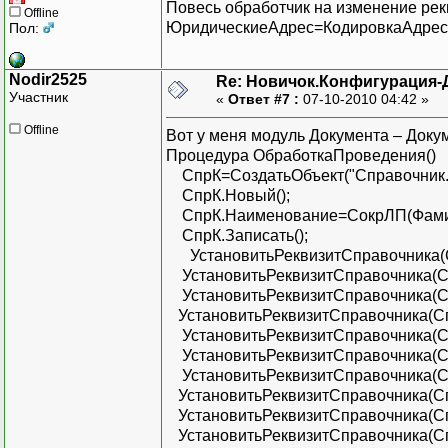
Повесь обработчик на изменение рек
Offline
ЮридическиеАдрес=КодировкаАдрес
Пол:
Nodir2525
Re: Новичок.Конфигурация-
Участник
«
Ответ #7 :
07-10-2010 04:42 »
Offline
Вот у меня модуль Документа – Док
Процедура ОбработкаПроведения()
СпрК=СоздатьОбъект("Справочник.К
СпрК.Новый();
СпрК.Наименование=СокрЛП(Фамили
СпрК.Записать();
УстановитьРеквизитСправочника(С
УстановитьРеквизитСправочника(Сп
УстановитьРеквизитСправочника(Спр
УстановитьРеквизитСправочника(Сп
УстановитьРеквизитСправочника(Сп
УстановитьРеквизитСправочника(Сп
УстановитьРеквизитСправочника(С
УстановитьРеквизитСправочника(Сп
УстановитьРеквизитСправочника(
УстановитьРеквизитСправочника(С