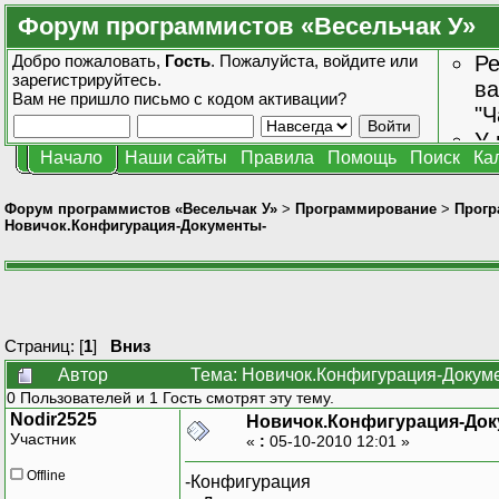
Форум программистов «Весельчак У»
Добро пожаловать,
Гость
. Пожалуйста,
войдите
или
Ре
зарегистрируйтесь
.
ва
Вам не пришло
письмо с кодом активации?
"Ч
У 
Начало
Наши сайты
Правила
Помощь
Поиск
Ка
от
зн
Форум программистов «Весельчак У»
>
Программирование
>
Прогр
Новичок.Конфигурация-Документы-
Страниц: [
1
]
Вниз
Автор
Тема: Новичок.Конфигурация-Докуме
0 Пользователей и 1 Гость смотрят эту тему.
Nodir2525
Новичок.Конфигурация-Док
Участник
«
:
05-10-2010 12:01 »
Offline
-Конфигурация