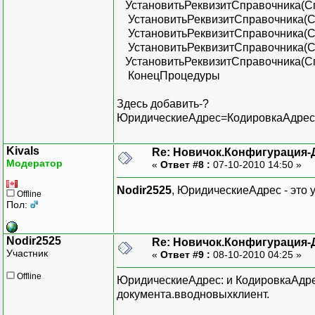
УстановитьРеквизитСправочника(С
УстановитьРеквизитСправочника(С
УстановитьРеквизитСправочника(С
УстановитьРеквизитСправочника(Спр
УстановитьРеквизитСправочника(Сп
КонецПроцедуры
Здесь добавить-?
ЮридическиеАдрес=КодировкаАдрес
Kivals
Re: Новичок.Конфигурация-
Модератор
«
Ответ #8 :
07-10-2010 14:50 »
Nodir2525
, ЮридическиеАдрес - это 
Offline
Пол:
Nodir2525
Re: Новичок.Конфигурация-
Участник
«
Ответ #9 :
08-10-2010 04:25 »
Offline
ЮридическиеАдрес: и КодировкаАдрес
документа.вводновыхклиент.