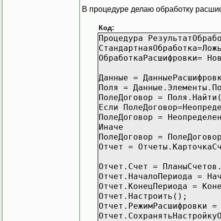
В процедуре делаю обработку расш
Код:
Процедура РезультатОбраб
СтандартнаяОбработка=Лож
ОбработкаРасшифровки= Но
Данные = ДанныеРасшифров
Поля = Данные.Элементы.П
ПолеДоговор = Поля.Найти
Если ПолеДоговор=Неопред
ПолеДоговор = Неопределе
Иначе
ПолеДоговор = ПолеДогово
Отчет = Отчеты.КарточкаС
Отчет.Счет = ПланыСчетов
Отчет.НачалоПериода = На
Отчет.КонецПериода = Кон
Отчет.Настроить();
Отчет.РежимРасшифровки =
Отчет.СохранятьНастройку