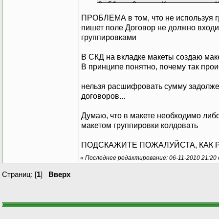
Отб1 = Отчет.Компоновщик
Отб1.ВидСравнения = ВидС
ПРОБЛЕМА в том, что не используя г
Отб1.Использование = Ист
пишет поле Договор не должно входи
Отб1.Представление = "";
группировками
Отб1.Применение = ТипПри
Отб1.РежимОтображения = 
В СКД на вкладке макеты создаю мак
Отб1.ЛевоеЗначение = Отч
В принципе понятно, почему так прои
Отб1.ПравоеЗначение = По
нельзя расшифровать сумму задолженн
Форма = Отчет.ПолучитьФо
договоров...
Форма.Открыть();
Форма.ЭлементыФормы.Дейс
Думаю, что в макете необходимо либо
СтандартныеОтчеты.Управл
макетом группировки колдовать
Форма.ОбновитьОтчет();
ПОДСКАЖИТЕ ПОЖАЛУЙСТА, КАК 
«
Последнее редактирование: 06-11-2010 21:20
Страниц: [
1
]
Вверх
КонецЕсли;
КонецПроцедуры;