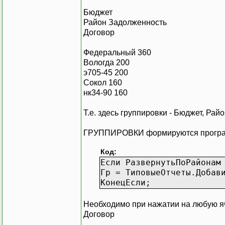
Бюджет
Район Задолженность
Договор
Федеральный 360
Вологда 200
э705-45 200
Сокол 160
нк34-90 160
Т.е. здесь группировки - Бюджет, Рай
ГРУППИРОВКИ формируются програм
Код:
Если РазвернутьПоРайонам
Гр = ТиповыеОтчеты.Добав
КонецЕсли;
Необходимо при нажатии на любую яч
Договор