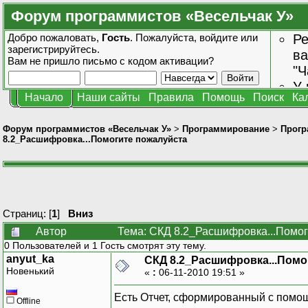
Форум программистов «Весельчак У»
Добро пожаловать,
Гость
. Пожалуйста,
войдите
или
Ре
зарегистрируйтесь
.
ва
Вам не пришло
письмо с кодом активации?
"Ч
У 
Начало
Наши сайты
Правила
Помощь
Поиск
Ка
от
зн
Форум программистов «Весельчак У»
>
Программирование
>
Прогр
8.2_Расшифровка...Помогите пожалуйста
Страниц: [
1
]
Вниз
Автор
Тема: СКД 8.2_Расшифровка...Помог
0 Пользователей и 1 Гость смотрят эту тему.
anyut_ka
СКД 8.2_Расшифровка...Помо
Новенький
«
:
06-11-2010 19:51 »
Есть Отчет, сформированный с помощ
Offline