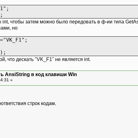
1";
;
к int, чтобы затем можно было передовать в ф-ии типа GetA
пами, но
="VK_F1";
);
й, что дескать "VK_F1" не является int.
ь AnsiString в код клавиши Win
04:31 »
ответствия строк кодам.