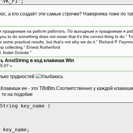
"VK_F1";
с, а кто создаёт эти самые строчки? Наверняка тоже по та
и праздникам на работе работать. По выходным и праздникам я ра
ou to do something does not mean that it’s the correct thing to do." T
ive some practical results, but that's not why we do it." Richard P. Feyn
amp collecting." Ernest Rutherford
l, findet Gründe."
ь AnsiString в код клавиши Win
15:07 »
лько трудностей
Клавиши ее - это TBitBtn.Соответственно у каждой клавиши 
о то на подобие
String key_name )
 key_name;