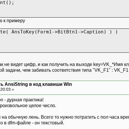
nt();
ю к примеру
te( AnsToKey(Form1->BitBtn1->Caption) ) )
 как не видет цифр, и как получить на выходе key=VK_*Имя к
 задачи, чем забивать соответствия типа "VK_F1" : VK_F1 
ь AnsiString в код клавиши Win
 20:03 »
on - дурная практика!
 произвольное целое число.
на обычную лень. Всего то нужно потратить с пол часа вре
 в dfm-файле - он текстовый.