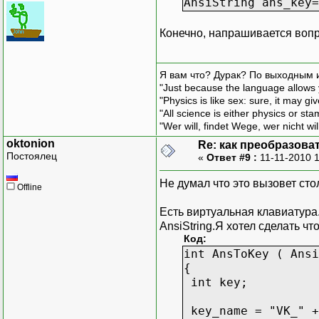
AnsiString ans_key=
Конечно, напрашивается вопро
Я вам что? Дурак? По выходным 
"Just because the language allows y
"Physics is like sex: sure, it may g
"All science is either physics or st
"Wer will, findet Wege, wer nicht wil
oktonion
Re: как преобразоват
Постоялец
«
Ответ #9 :
11-11-2010 
Не думал что это вызовет сто
Offline
Есть виртуальная клавиатура.
AnsiString.Я хотел сделать чт
Код:
int AnsToKey ( Ansi
{
int key;
key_name = "VK_" +