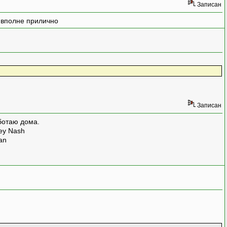
Записан
е вполне прилично
Записан
ботаю дома.
rey Nash
man