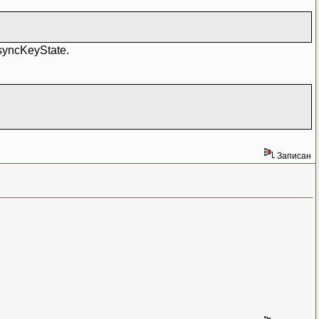
syncKeyState.
Записан