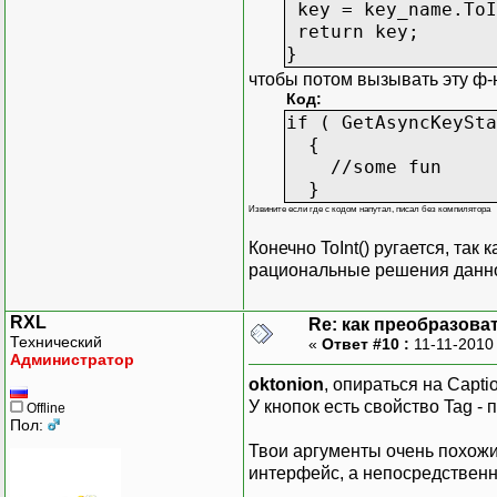
key = key_name.ToI
return key;
}
чтобы потом вызывать эту ф-
Код:
if ( GetAsyncKeySta
{
//some fun
}
Извините если где с кодом напутал, писал без компилятора
Конечно ToInt() ругается, так
рациональные решения данной
RXL
Re: как преобразоват
Технический
«
Ответ #10 :
11-11-2010
Администратор
oktonion
, опираться на Capti
У кнопок есть свойство Tag -
Offline
Пол:
Твои аргументы очень похожи 
интерфейс, а непосредственно