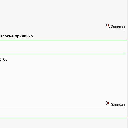
Записан
е вполне прилично
ого.
Записан