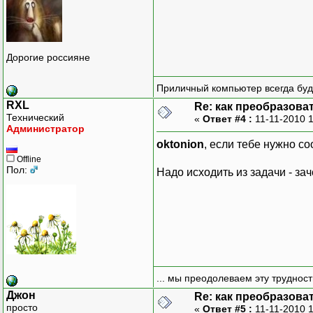
Дорогие россияне
Приличный компьютер всегда буде
RXL
Re: как преобразоват
Технический
«
Ответ #4 :
11-11-2010 
Администратор
oktonion
, если тебе нужно со
Offline
Пол:
Надо исходить из задачи - за
... мы преодолеваем эту труднос
Джон
Re: как преобразоват
просто
«
Ответ #5 :
11-11-2010 