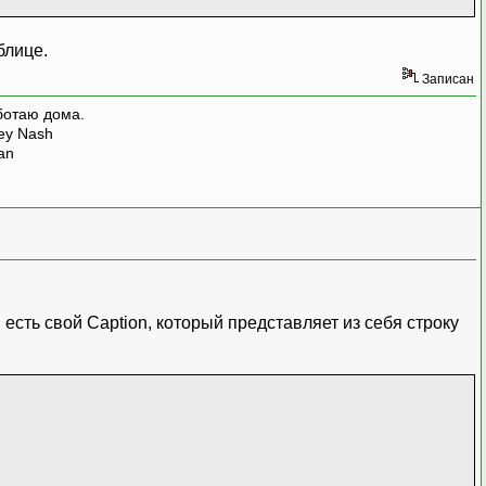
блице.
Записан
ботаю дома.
rey Nash
man
есть свой Caption, который представляет из себя строку