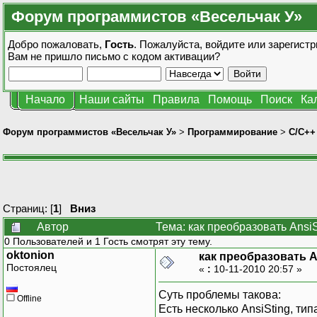
Форум программистов «Весельчак У»
Добро пожаловать,
Гость
. Пожалуйста,
войдите
или
зарегистр
Вам не пришло
письмо с кодом активации?
Начало
Наши сайты
Правила
Помощь
Поиск
Ка
Форум программистов «Весельчак У»
>
Программирование
>
C/C++
Страниц: [
1
]
Вниз
Автор
Тема: как преобразовать Ansi
0 Пользователей и 1 Гость смотрят эту тему.
oktonion
как преобразовать A
Постоялец
«
:
10-11-2010 20:57 »
Суть проблемы такова:
Offline
Есть несколько AnsiSting, тип