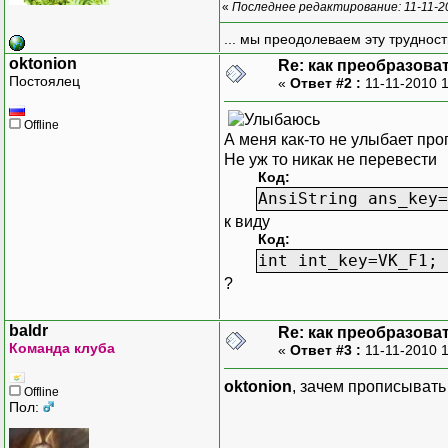
«
Последнее редактирование: 11-11-2
... мы преодолеваем эту труднос
oktonion
Re: как преобразоват
Постоялец
«
Ответ #2 :
11-11-2010 
Offline
А меня как-то не улыбает про
Не уж то никак не перевести
Код:
AnsiString ans_key=
к виду
Код:
int int_key=VK_F1;
?
baldr
Re: как преобразоват
Команда клуба
«
Ответ #3 :
11-11-2010 
oktonion
, зачем прописывать 
Offline
Пол: