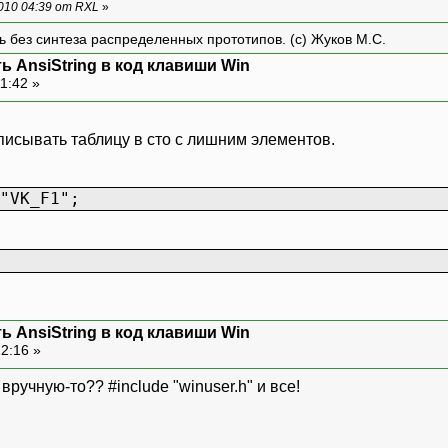
010 04:39 от RXL
»
ть без синтеза распределенных прототипов. (с) Жуков М.С.
ь AnsiString в код клавиши Win
11:42 »
писывать таблицу в сто с лишним элементов.
"VK_F1";
ь AnsiString в код клавиши Win
12:16 »
вручную-то?? #include "winuser.h" и все!