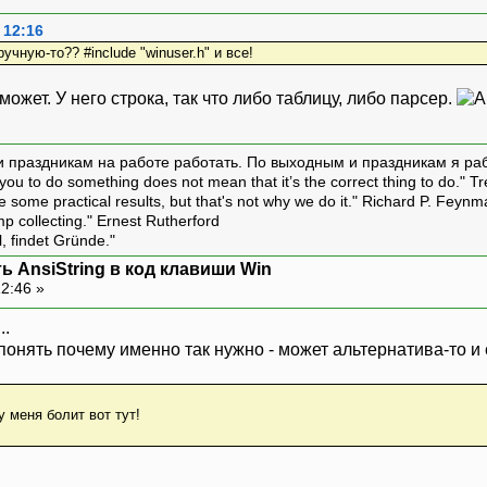
 12:16
учную-то?? #include "winuser.h" и все!
ожет. У него строка, так что либо таблицу, либо парсер.
и праздникам на работе работать. По выходным и праздникам я ра
ou to do something does not mean that it’s the correct thing to do." T
ive some practical results, but that's not why we do it." Richard P. Feyn
amp collecting." Ernest Rutherford
l, findet Gründe."
ь AnsiString в код клавиши Win
12:46 »
..
 понять почему именно так нужно - может альтернатива-то и 
 у меня болит вот тут!