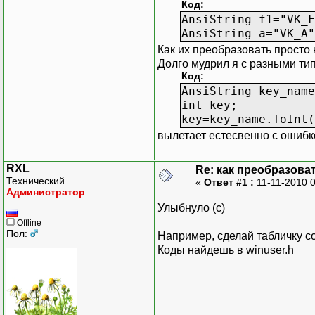
Код:
AnsiString f1="VK_F
AnsiString a="VK_A"
Как их преобразовать просто 
Долго мудрил я с разными ти
Код:
AnsiString key_name
int key;
key=key_name.ToInt(
вылетает естесвенно с ошибко
RXL
Re: как преобразоват
Технический
«
Ответ #1 :
11-11-2010 
Администратор
Улыбнуло (с)
Offline
Пол:
Например, сделай табличку со
Коды найдешь в winuser.h