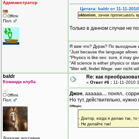
Администратор
Цитата: baldr от 11-11-2010
oktonion
, зачем прописывать вр
Offline
Пол:
Только в данном случае не пом
Я вам что? Дурак? По выходным 
"Just because the language allows y
"Physics is like sex: sure, it may g
"All science is either physics or st
"Wer will, findet Wege, wer nicht wil
baldr
Re: как преобразоват
Команда клуба
«
Ответ #6 :
11-11-2010 
Джон
, аааааа.... понял.. сорри
Offline
Но тут, действительно, нужно
Пол:
Offtopic:
- Доктор, когда я делаю так, то
- Не делайте так!
Дорогие россияне