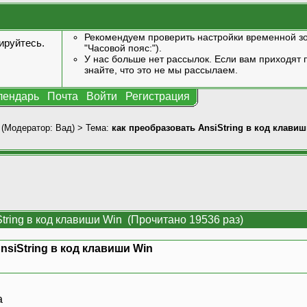
Рекомендуем проверить настройки временной зо
ируйтесь
.
"Часовой пояс:").
У нас больше нет рассылок. Если вам приходят п
знайте, что это не мы рассылаем.
лендарь
Почта
Войти
Регистрация
(Модератор:
Вад
) > Тема:
как преобразовать AnsiString в код клави
String в код клавиши Win (Прочитано 19536 раз)
nsiString в код клавиши Win
а