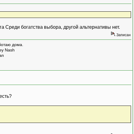
Среди богатства выбора, другой альтернативы нет.
Записан
ботаю дома.
rey Nash
man
есть?