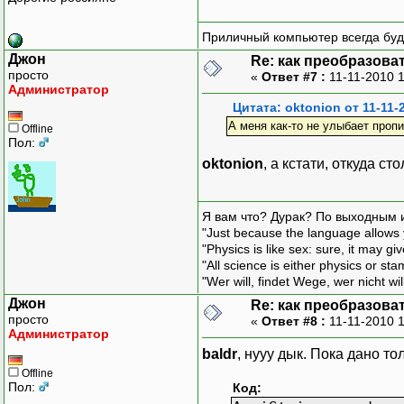
Приличный компьютер всегда буде
Джон
Re: как преобразоват
просто
«
Ответ #7 :
11-11-2010 
Администратор
Цитата: oktonion от 11-11-
А меня как-то не улыбает проп
Offline
Пол:
oktonion
, а кстати, откуда с
Я вам что? Дурак? По выходным 
"Just because the language allows y
"Physics is like sex: sure, it may g
"All science is either physics or st
"Wer will, findet Wege, wer nicht wil
Джон
Re: как преобразоват
просто
«
Ответ #8 :
11-11-2010 
Администратор
baldr
, нууу дык. Пока дано то
Offline
Пол:
Код: