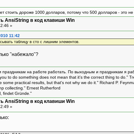
т стоить дороже 1000 долларов, потому что 500 долларов - это н
ь AnsiString в код клавиши Win
12:46 »
2010 11:42
исывать таблицу в сто с лишним элементов.
только "набежало"?
и праздникам на работе работать. По выходным и праздникам я ра
ou to do something does not mean that it’s the correct thing to do." T
ive some practical results, but that's not why we do it." Richard P. Feyn
amp collecting." Ernest Rutherford
l, findet Gründe."
ь AnsiString в код клавиши Win
12:49 »
лько: