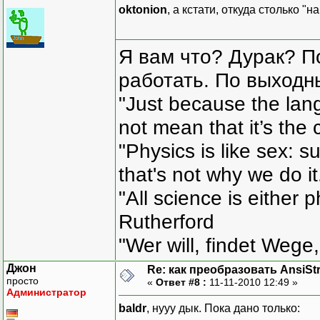
oktonion
, а кстати, откуда столько "
Я вам что? Дурак? П
работать. По выходн
"Just because the lan
not mean that it’s the 
"Physics is like sex: s
that's not why we do i
"All science is either 
Rutherford
"Wer will, findet Wege,
Джон
Re: как преобразовать AnsiSt
просто
«
Ответ #8 :
11-11-2010 12:49 »
Администратор
baldr
, нууу дык. Пока дано только: