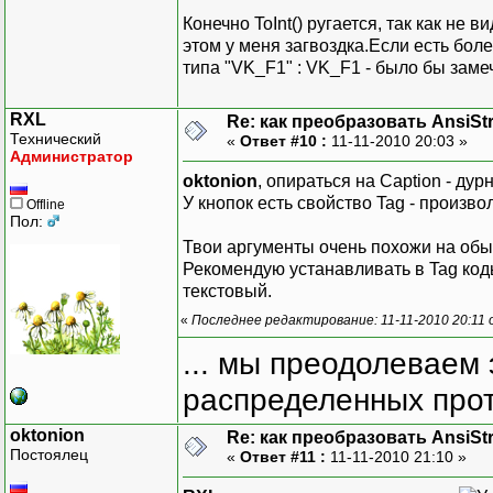
Конечно ToInt() ругается, так как не 
этом у меня загвоздка.Если есть бо
типа "VK_F1" : VK_F1 - было бы заме
RXL
Re: как преобразовать AnsiSt
Технический
«
Ответ #10 :
11-11-2010 20:03 »
Администратор
oktonion
, опираться на Caption - дур
У кнопок есть свойство Tag - произво
Offline
Пол:
Твои аргументы очень похожи на обыч
Рекомендую устанавливать в Tag код
текстовый.
«
Последнее редактирование: 11-11-2010 20:11
... мы преодолеваем 
распределенных прот
oktonion
Re: как преобразовать AnsiSt
Постоялец
«
Ответ #11 :
11-11-2010 21:10 »