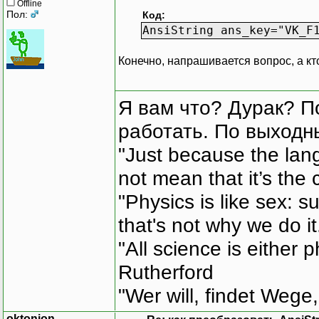
Offline
Пол:
Код:
AnsiString ans_key="VK_F
Конечно, напрашивается вопрос, а кт
Я вам что? Дурак? П
работать. По выходн
"Just because the lan
not mean that it’s the 
"Physics is like sex: s
that's not why we do i
"All science is either 
Rutherford
"Wer will, findet Wege,
oktonion