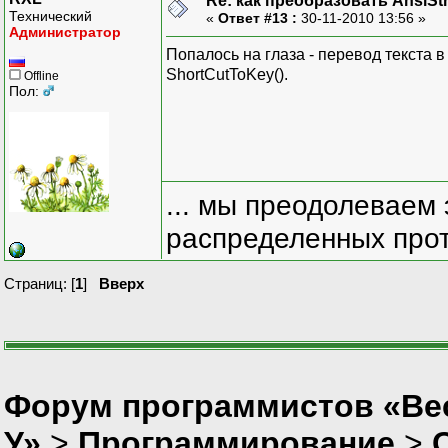
Re: как преобразовать AnsiSt
Технический
«
Ответ #13 :
30-11-2010 13:56 »
Администратор
Попалось на глаза - перевод текста 
ShortCutToKey().
Offline
Пол:
... мы преодолеваем 
распределенных прот
Страниц: [
1
]
Вверх
Форум программистов «Ве
У»
>
Программирование
>