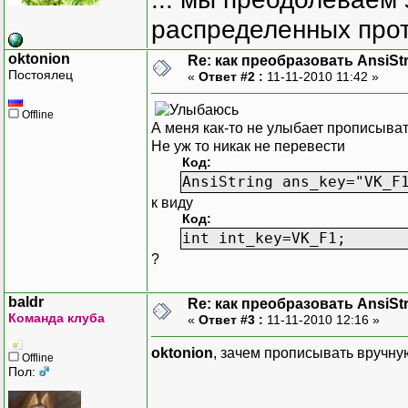
распределенных прот
oktonion
Re: как преобразовать AnsiSt
Постоялец
«
Ответ #2 :
11-11-2010 11:42 »
Offline
А меня как-то не улыбает прописыват
Не уж то никак не перевести
Код:
AnsiString ans_key="VK_F
к виду
Код:
int int_key=VK_F1;
?
baldr
Re: как преобразовать AnsiSt
Команда клуба
«
Ответ #3 :
11-11-2010 12:16 »
oktonion
, зачем прописывать вручную-
Offline
Пол: