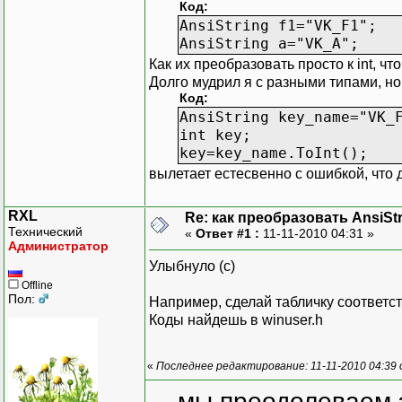
Код:
AnsiString f1="VK_F1";
AnsiString a="VK_A";
Как их преобразовать просто к int, 
Долго мудрил я с разными типами, но
Код:
AnsiString key_name="VK_
int key;
key=key_name.ToInt();
вылетает естесвенно с ошибкой, что д
RXL
Re: как преобразовать AnsiSt
Технический
«
Ответ #1 :
11-11-2010 04:31 »
Администратор
Улыбнуло (с)
Offline
Пол:
Например, сделай табличку соответст
Коды найдешь в winuser.h
«
Последнее редактирование: 11-11-2010 04:39
... мы преодолеваем 