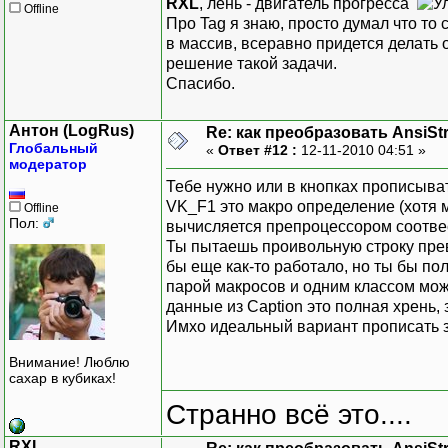
RXL
, лень - двигатель прогресса
Offline
Про Tag я знаю, просто думал что то с
в массив, всеравно придется делать 
решение такой задачи.
Спасибо.
Антон (LogRus)
Re: как преобразовать AnsiSt
Глобальный
«
Ответ #12 :
12-11-2010 04:51 »
модератор
Тебе нужно или в кнопках прописыват
VK_F1 это макро определение (хотя м
Offline
Пол:
вычисляется препроцессором соотвес
Ты пытаешь проивольную строку превра
бы еще как-то работало, но ты бы полу
парой макросов и одним классом можн
данные из Caption это полная хрень, 
Имхо идеальный вариант прописать з
Внимание! Люблю
сахар в кубиках!
Странно всё это....
RXL