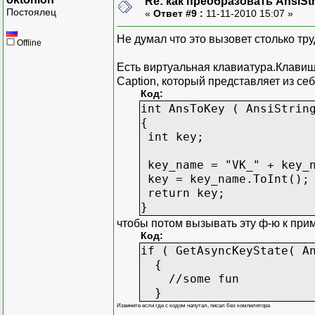
Re: как преобразовать AnsiSt
Постоялец
«
Ответ #9 :
11-11-2010 15:07 »
Не думал что это вызовет столько тр
Offline
Есть виртуальная клавиатура.Клавиши
Caption, который представляет из себ
Код:
int AnsToKey ( AnsiStrin
{
int key;
key_name = "VK_" + key_
key = key_name.ToInt();
return key;
}
чтобы потом вызывать эту ф-ю к при
Код:
if ( GetAsyncKeyState( A
{
//some fun
}
Извините если где с кодом напутал, писал без компилятора