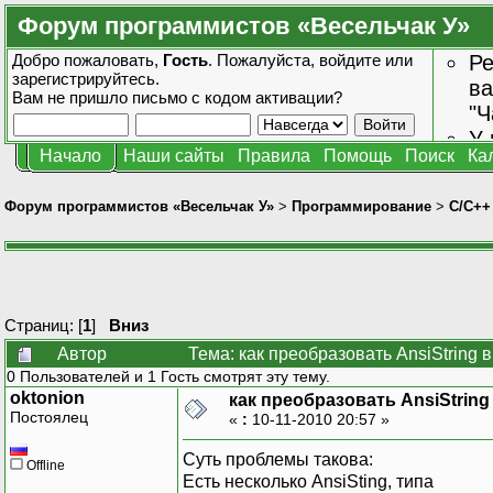
Форум программистов «Весельчак У»
Добро пожаловать,
Гость
. Пожалуйста,
войдите
или
Ре
зарегистрируйтесь
.
ва
Вам не пришло
письмо с кодом активации?
"Ч
У 
Начало
Наши сайты
Правила
Помощь
Поиск
Ка
от
зн
Форум программистов «Весельчак У»
>
Программирование
>
C/C++
Страниц: [
1
]
Вниз
Автор
Тема: как преобразовать AnsiString 
0 Пользователей и 1 Гость смотрят эту тему.
oktonion
как преобразовать AnsiString
Постоялец
«
:
10-11-2010 20:57 »
Суть проблемы такова:
Offline
Есть несколько AnsiSting, типа