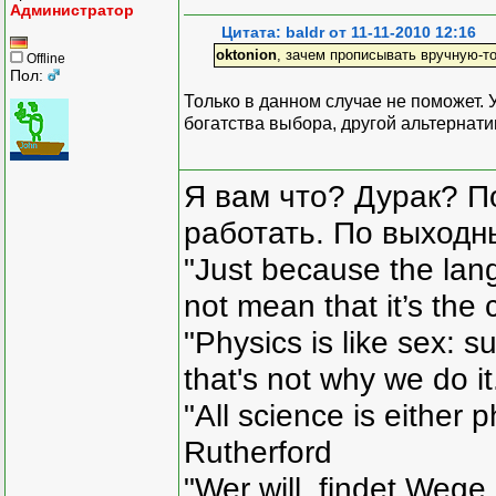
Администратор
Цитата: baldr от 11-11-2010 12:16
oktonion
, зачем прописывать вручную-то?
Offline
Пол:
Только в данном случае не поможет. У
богатства выбора, другой альтернати
Я вам что? Дурак? П
работать. По выходн
"Just because the lan
not mean that it’s the 
"Physics is like sex: s
that's not why we do i
"All science is either 
Rutherford
"Wer will, findet Wege,