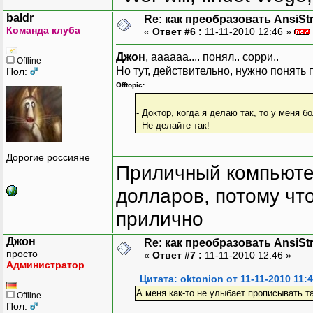
baldr
Re: как преобразовать AnsiSt
Команда клуба
«
Ответ #6 :
11-11-2010 12:46 »
Джон
, аааааа.... понял.. сорри..
Offline
Но тут, действительно, нужно понять 
Пол:
Offtopic:
- Доктор, когда я делаю так, то у меня бо
- Не делайте так!
Дорогие россияне
Приличный компьютер
долларов, потому что
прилично
Джон
Re: как преобразовать AnsiSt
просто
«
Ответ #7 :
11-11-2010 12:46 »
Администратор
Цитата: oktonion от 11-11-2010 11:
А меня как-то не улыбает прописывать т
Offline
Пол: