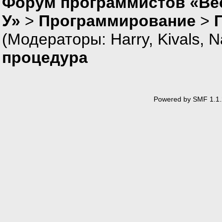
Форум программистов «Ве
КонецЦик
У»
>
Программирование
>
Попытка
ЗапуститьПриложе
(Модераторы:
Harry
,
Kivals
,
N
Предупреждение(
Исключение
процедура
Предупреждение("
КонецПопытки;
Сообщить(Элеме
Предупреждение
Powered by SMF 1.1.
КонецЕсли;
КонецПроцедуры