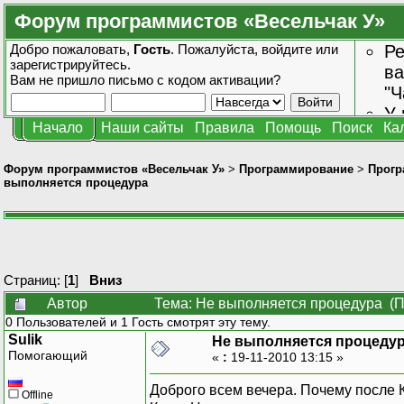
Форум программистов «Весельчак У»
Добро пожаловать,
Гость
. Пожалуйста,
войдите
или
Ре
зарегистрируйтесь
.
ва
Вам не пришло
письмо с кодом активации?
"Ч
У 
Начало
Наши сайты
Правила
Помощь
Поиск
Ка
от
зн
Форум программистов «Весельчак У»
>
Программирование
>
Прогр
выполняется процедура
Страниц: [
1
]
Вниз
Автор
Тема: Не выполняется процедура (П
0 Пользователей и 1 Гость смотрят эту тему.
Sulik
Не выполняется процеду
Помогающий
«
:
19-11-2010 13:15 »
Доброго всем вечера. Почему после 
Offline