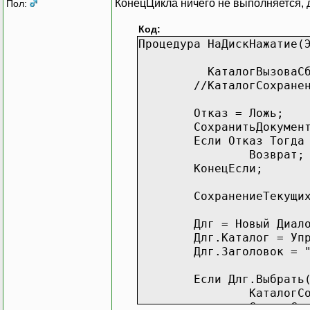
КонецЦикла ничего не выполняется, д
Пол:
Код:
Процедура НаДискНажатие(
КаталогВызоваСб
//КаталогСохране
Отказ = Ложь;
СохранитьДокумен
Если Отказ Тогда
Возврат;
КонецЕсли;
СохранениеТекущи
Длг = Новый Диал
Длг.Каталог = Уп
Длг.Заголовок = 
Если Длг.Выбрать
КаталогС
СтрокаСо