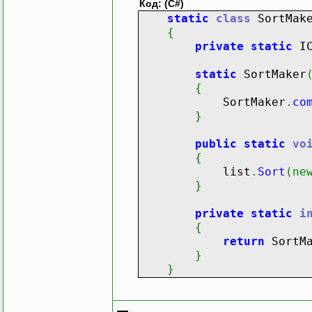
Код: (C#)
static
class
SortMak
{
private
static
IC
static
SortMaker
{
SortMaker
.
co
}
public
static
vo
{
list
.
Sort
(
ne
}
private
static
i
{
return
SortMa
}
}