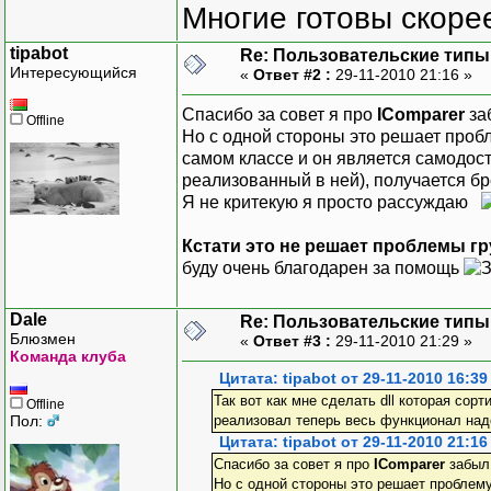
Многие готовы скорее
tipabot
Re: Пользовательские типы и
Интересующийся
«
Ответ #2 :
29-11-2010 21:16 »
Спасибо за совет я про
IComparer
за
Offline
Но с одной стороны это решает пробл
самом классе и он является самодоста
реализованный в ней), получается бре
Я не критекую я просто рассуждаю
Кстати это не решает проблемы г
буду очень благодарен за помощь
Dale
Re: Пользовательские типы и
Блюзмен
«
Ответ #3 :
29-11-2010 21:29 »
Команда клуба
Цитата: tipabot от 29-11-2010 16:39
Так вот как мне сделать dll которая сор
Offline
Пол:
реализовал теперь весь функционал надо 
Цитата: tipabot от 29-11-2010 21:16
Спасибо за совет я про
IComparer
забы
Но с одной стороны это решает проблему