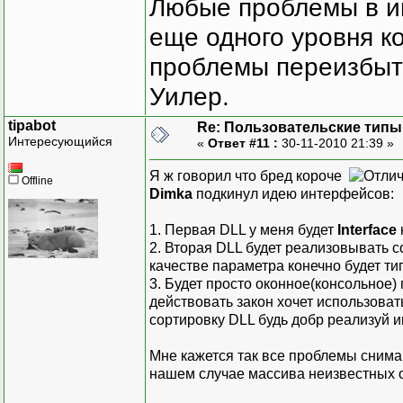
Любые проблемы в и
еще одного уровня ко
проблемы переизбыт
Уилер.
tipabot
Re: Пользовательские типы и
Интересующийся
«
Ответ #11 :
30-11-2010 21:39 »
Я ж говорил что бред короче
Offline
Dimka
подкинул идею интерфейсов:
1. Первая DLL у меня будет
Interface
2. Вторая DLL будет реализовывать с
качестве параметра конечно будет т
3. Будет просто оконное(консольное)
действовать закон хочет использоват
сортировку DLL будь добр реализуй 
Мне кажется так все проблемы снимаю
нашем случае массива неизвестных о