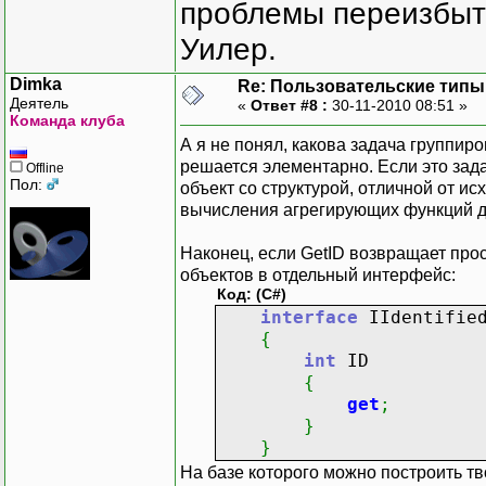
проблемы переизбыт
Уилер.
Dimka
Re: Пользовательские типы и
Деятель
«
Ответ #8 :
30-11-2010 08:51 »
Команда клуба
А я не понял, какова задача группир
решается элементарно. Если это зад
Offline
Пол:
объект со структурой, отличной от и
вычисления агрегирующих функций для
Наконец, если GetID возвращает прос
объектов в отдельный интерфейс:
Код: (C#)
interface
IIdentifie
{
int
ID
{
get
;
}
}
На базе которого можно построить тв