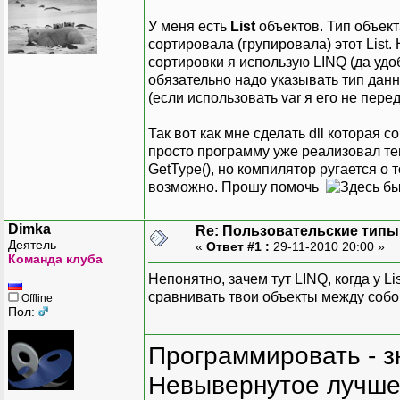
У меня есть
List
объектов. Тип объект
сортировала (групировала) этот List.
сортировки я использую LINQ (да удоб
обязательно надо указывать тип данн
(если использовать var я его не пер
Так вот как мне сделать dll которая 
просто программу уже реализовал теп
GetType(), но компилятор ругается о 
возможно. Прошу помочь
Dimka
Re: Пользовательские типы и
Деятель
«
Ответ #1 :
29-11-2010 20:00 »
Команда клуба
Непонятно, зачем тут LINQ, когда у L
сравнивать твои объекты между собо
Offline
Пол:
Программировать - з
Невывернутое лучше,