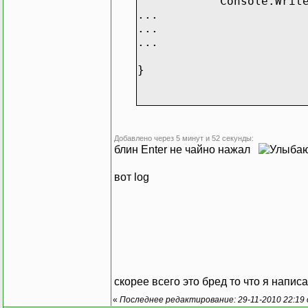
Console.WriteLine
...
...
...
}
Добавлено через 5 минут и 52 секунды:
блин Enter не чайно нажал
вот log
скорее всего это бред то что я напи
«
Последнее редактирование: 29-11-2010 22:19 о