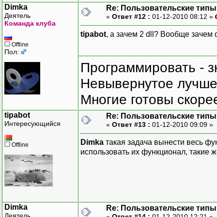
Dimka
Re: Пользовательские типы и
Деятель
«
Ответ #12 :
01-12-2010 08:12 »
Команда клуба
tipabot
, а зачем 2 dll? Вообще зачем d
Offline
Пол:
Программировать - з
Невывернутое лучше,
Многие готовы скорее
tipabot
Re: Пользовательские типы и
Интересующийся
«
Ответ #13 :
01-12-2010 09:09 »
Dimka
такая задача вынести весь фун
Offline
использовать их функционал, такие же
Dimka
Re: Пользовательские типы и
Деятель
«
Ответ #14 :
01-12-2010 12:21 »