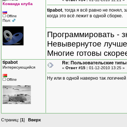
Команда клуба
tipabot
, тогда я всё равно не понял,
когда это всё лежит в одной сборке.
Offline
Пол:
Программировать - з
Невывернутое лучше,
Многие готовы скорее
tipabot
Re: Пользовательские типы и
Интересующийся
«
Ответ #15 :
01-12-2010 13:25 »
Ну или в одной наверно так логичней 
Offline
Страниц: [
1
]
Вверх