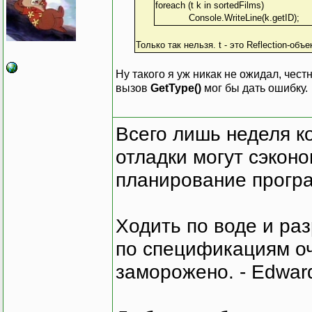
foreach (t k in sortedFilms)
Console.WriteLine(k.getID);
Только так нельзя. t - это Reflection-объ
Ну такого я уж никак не ожидал, чест
вызов
GetType()
мог бы дать ошибку.
Всего лишь неделя к
отладки могут сэкон
планирование програ
Ходить по воде и ра
по спецификациям оче
заморожено. - Edward