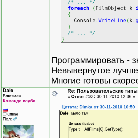
/* ... */
foreach
(
FilmObject k
{
Console
.
WriteLine
(
k
.
}
/* ... */
}
Программировать - з
Невывернутое лучше,
Многие готовы скорее
Dale
Re: Пользовательские типы и
Блюзмен
«
Ответ #10 :
30-11-2010 12:36 »
Команда клуба
Цитата: Dimka от 30-11-2010 10:50
Dale
, было там:
Offline
Пол:
Цитата: tipabot
Type t = AllFilms[0].GetType();
...