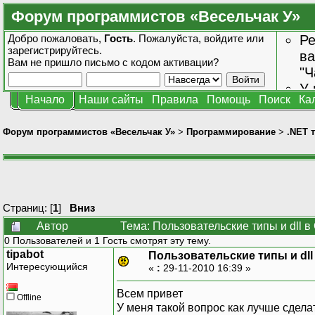
Форум программистов «Весельчак У»
Добро пожаловать,
Гость
. Пожалуйста,
войдите
или
Ре
зарегистрируйтесь
.
ва
Вам не пришло
письмо с кодом активации?
"Ч
У 
Начало
Наши сайты
Правила
Помощь
Поиск
Ка
от
зн
Форум программистов «Весельчак У»
>
Программирование
>
.NET 
Страниц: [
1
]
Вниз
Автор
Тема: Пользовательские типы и dll в
0 Пользователей и 1 Гость смотрят эту тему.
tipabot
Пользовательские типы и dll
Интересующийся
«
:
29-11-2010 16:39 »
Всем привет
Offline
У меня такой вопрос как лучше сдела