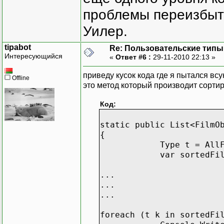
проблемы переизбыт
Уилер.
tipabot
Re: Пользовательские типы и
Интересующийся
«
Ответ #6 :
29-11-2010 22:13 »
приведу кусок кода где я пытался вс
Offline
это метод который производит сортир
Код:
static public List<FilmO
{
Type t = AllFilms
var sortedFilms = (fro
...
...
...
foreach (t k in sortedFi