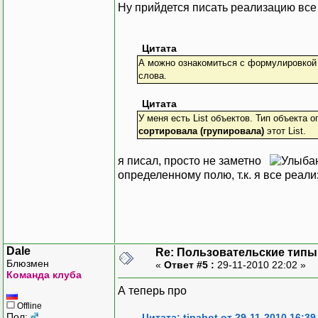
Ну прийдется писать реализацию все 
Цитата
А можно ознакомиться с формулировкой э
слова.
Цитата
У меня есть List объектов. Тип объекта 
сортировала (групировала)
этот List.
я писал, просто не заметно
определенному полю, т.к. я все реал
Dale
Re: Пользовательские типы и
Блюзмен
«
Ответ #5 :
29-11-2010 22:02 »
Команда клуба
А теперь про
Offline
Пол:
Цитата: tipabot от 29-11-2010 16:39