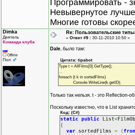
Программировать - з
Невывернутое лучше,
Многие готовы скорее
Dimka
Re: Пользовательские типы и
Деятель
«
Ответ #9 :
30-11-2010 10:50 »
Команда клуба
Dale
, было там:
Offline
Пол:
Цитата: tipabot
Type t = AllFilms[0].GetType();
...
foreach (t k in sortedFilms)
Console.WriteLine(k.getID);
Только так нельзя. t - это Reflection-
Поскольку известно, что в List храни
Код: (C#)
static
public
List
<
FilmO
{
var
sortedFilms
=
(
fro