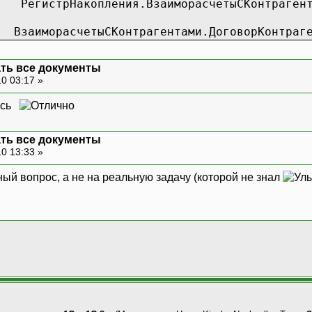
гистрНакопления.ВзаиморасчетыСКонтрагентам
аиморасчетыСКонтрагентами.ДоговорКонтраген
ать все документы
0 03:17 »
лось
ать все документы
0 13:33 »
ный вопрос, а не на реальную задачу (которой не знал