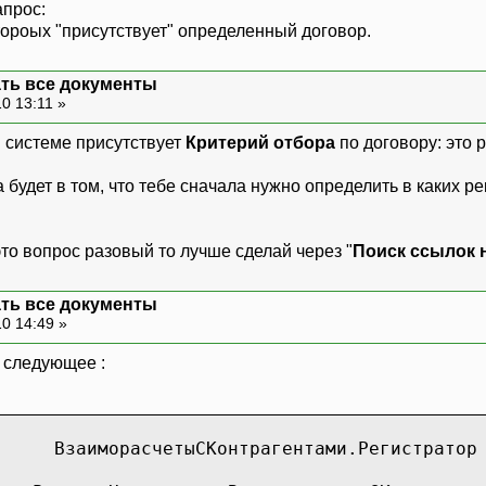
прос:
тороых "присутствует" определенный договор.
ать все документы
0 13:11 »
в системе присутствует
Критерий отбора
по договору: это 
будет в том, что тебе сначала нужно определить в каких р
 это вопрос разовый то лучше сделай через "
Поиск ссылок 
ать все документы
0 14:49 »
о следующее :
ВзаиморасчетыСКонтрагентами.Регистратор