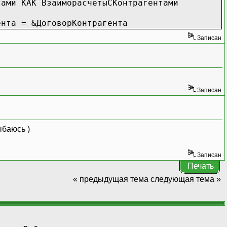
и КАК ВзаиморасчетыСКонтрагентами
та = &ДоговорКонтрагента
Записан
Записан
)
Записан
Печать
« предыдущая тема
следующая тема »