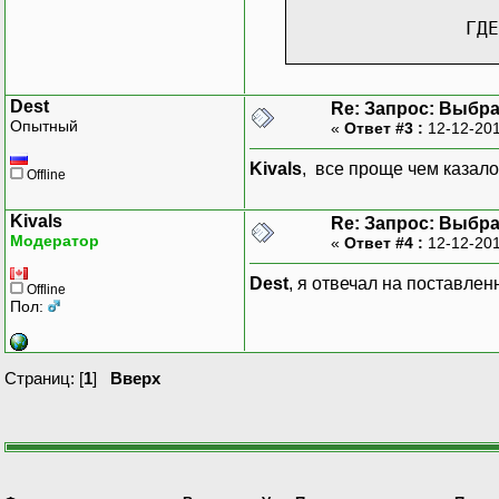
Ре
ГДЕ
Вз
Dest
Re: Запрос: Выбр
Опытный
«
Ответ #3 :
12-12-201
Kivals
, все проще чем каза
Offline
Kivals
Re: Запрос: Выбр
Модератор
«
Ответ #4 :
12-12-201
Dest
, я отвечал на поставлен
Offline
Пол:
Страниц: [
1
]
Вверх