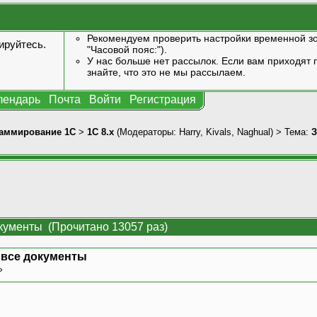
Рекомендуем проверить настройки временной зо
ируйтесь
.
"Часовой пояс:").
У нас больше нет рассылок. Если вам приходят п
знайте, что это не мы рассылаем.
лендарь
Почта
Войти
Регистрация
аммирование 1С
>
1С 8.x
(Модераторы:
Harry
,
Kivals
,
Naghual
) > Тема:
З
окументы (Прочитано 13057 раз)
 все документы
 »