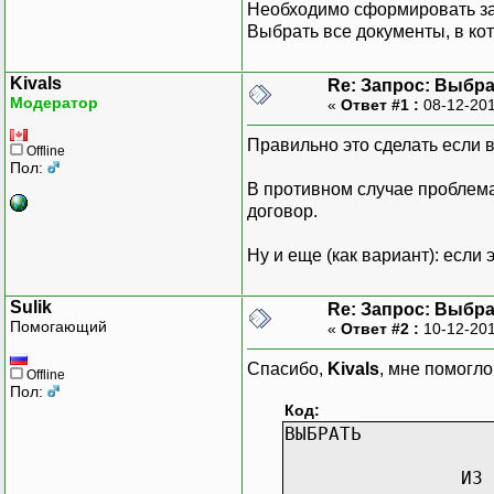
Необходимо сформировать за
Выбрать все документы, в ко
Kivals
Re: Запрос: Выбр
Модератор
«
Ответ #1 :
08-12-201
Правильно это сделать если 
Offline
Пол:
В противном случае проблема 
договор.
Ну и еще (как вариант): если
Sulik
Re: Запрос: Выбр
Помогающий
«
Ответ #2 :
10-12-201
Спасибо,
Kivals
, мне помогл
Offline
Пол:
Код:
ВЫБРАТЬ
ИЗ