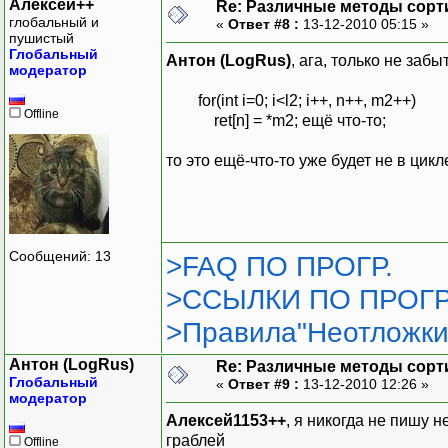
Алексей++
Re: Различные методы сорт
глобальный и
«
Ответ #8 :
13-12-2010 05:15 »
пушистый
Глобальный
Антон (LogRus)
, ага, только не заб
модератор
for(int i=0; i<l2; i++, n++, m2++)
Offline
ret[n] = *m2; ещё что-то;
то это ещё-что-то уже будет не в цик
Сообщений: 13
>FAQ ПО ПРОГР.
>ССЫЛКИ ПО ПРОГР
>Правила"Неотложки
Антон (LogRus)
Re: Различные методы сорт
Глобальный
«
Ответ #9 :
13-12-2010 12:26 »
модератор
Алексей1153++
, я никогда не пишу н
граблей
Offline