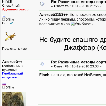
Finch
Re: Различные методы сорт
Спокойный
«
Ответ #5 :
10-12-2010 21:55 »
Администратор
Алексей1153++
, Есть несколько сп
лично пишу первым, способом, которы
Offline
Пол:
восприятие мира
Не будите спашяго д
Джаффар (Ко
Пролетал мимо
Алексей++
Re: Различные методы сорт
глобальный и
«
Ответ #6 :
10-12-2010 23:03 »
пушистый
Глобальный
Finch
, не знаю, кто такой NetBeans, 
модератор
Offline