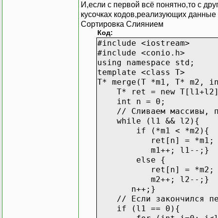
И,если с первой всё понятно,то с др
кусочках кодов,реализующих данные 
Сортировка Слиянием
Код:
#include <iostream>
#include <conio.h>
using namespace std;
template <class T>
T* merge(T *m1, T* m2, i
T* ret = new T[l1+l2
int n = 0;
// Сливаем массивы, по
while (l1 && l2){
if (*m1 < *m2){
ret[n] = *m1;
m1++; l1--;}
else {
ret[n] = *m2;
m2++; l2--;}
n++;}
// Если закончился пер
if (l1 == 0){