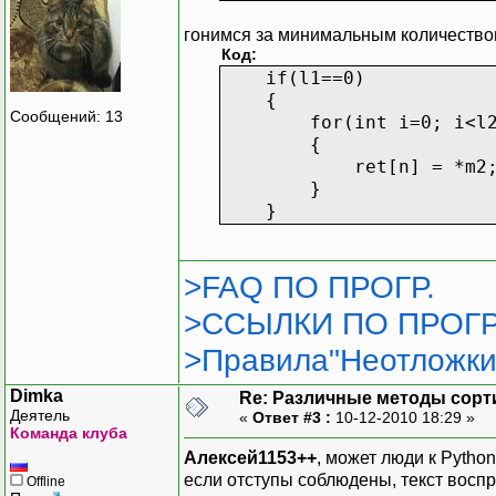
гонимся за минимальным количеством с
Код:
if(l1==0)
{
Сообщений: 13
for(int i=0; i<l2; i
{
ret[n] = *m2
}
}
>FAQ ПО ПРОГР.
>ССЫЛКИ ПО ПРОГР
>Правила"Неотложки
Dimka
Re: Различные методы сорт
Деятель
«
Ответ #3 :
10-12-2010 18:29 »
Команда клуба
Алексей1153++
, может люди к Python
если отступы соблюдены, текст восп
Offline