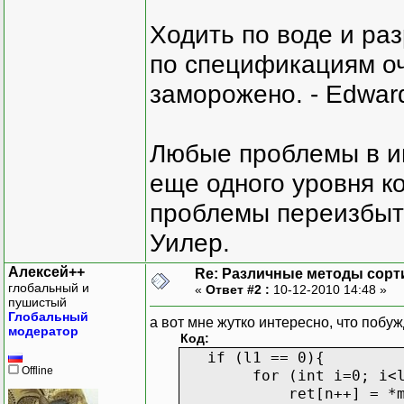
}
}
Ходить по воде и ра
int main()
по спецификациям оче
{
заморожено. - Edward
int arr[5] = {9,2,
heapSort(arr,5);
Любые проблемы в и
cout<<"[ ";
for(int i = 0; i <
еще одного уровня ко
cout<<arr[i]<
проблемы переизбыт
cout<<"]"<<endl;
system("PAUSE");
Уилер.
return 0;
Алексей++
Re: Различные методы сорт
}
глобальный и
«
Ответ #2 :
10-12-2010 14:48 »
пушистый
Глобальный
а вот мне жутко интересно, что побу
модератор
Код:
if (l1 == 0){
Offline
for (int i=0; i<l2
ret[n++] = *m2+