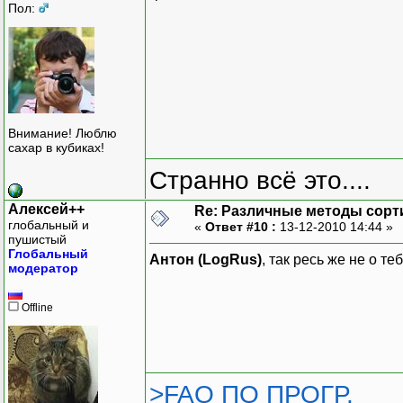
Пол:
Внимание! Люблю
сахар в кубиках!
Странно всё это....
Алексей++
Re: Различные методы сорт
глобальный и
«
Ответ #10 :
13-12-2010 14:44 »
пушистый
Глобальный
Антон (LogRus)
, так ресь же не о те
модератор
Offline
>FAQ ПО ПРОГР.