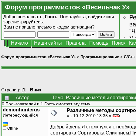
Форум программистов «Весельчак У»
Добро пожаловать,
Гость
. Пожалуйста,
войдите
или
Ре
зарегистрируйтесь
.
ва
Вам не пришло
письмо с кодом активации?
"Ч
У 
Начало
Наши сайты
Правила
Помощь
Поиск
Ка
от
зн
Форум программистов «Весельчак У»
>
Программирование
>
C/C++
Страниц: [
1
]
Вниз
Автор
Тема: Различные методы сортировки
0 Пользователей и 1 Гость смотрят эту тему.
demonhunterus
Различные методы сортиро
Интересующийся
«
:
10-12-2010 13:35 »
Добрый день.Я столкнулся с необход
Offline
сортировка,Сортировка Слиянием,Пи