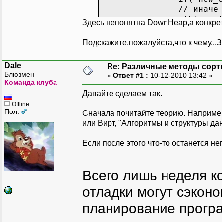
}}
// иначе
a[k] = a[child]
Здесь непонятна DownHeap,а конкретно
int main()
k = child
{
}
Подскажите,пожалуйста,что к чему...
float a[128];int dl;
a[k] = new_elem;
cout<<"Vvedite coli4es
}
cin>>dl;
Dale
Re: Различные методы сорт
Блюзмен
cout<<"Vvedite massiv
«
Ответ #1 :
10-12-2010 13:42 »
template<typename T>
Команда клуба
for(int i=0;i<dl;i++
void heapSort(T a[], lon
Давайте сделаем так.
{ cin>>a[i];}
long i;
Offline
T temp;
Пол:
Сначала почитайте теорию. Например,
mergeSort(a, dl);
или Вирт, "Алгоритмы и структуры да
for(int i=0;i<dl;i++
// строим пирамид
cout<<" "<<a[i];
for(i=size/2-1; i >= 
Если после этого что-то останется не
system("PAUSE"
getch();
// теперь a[0]...a[s
}
Всего лишь неделя к
for(i=size-1; i > 0
// меняем первы
отладки могут сэкон
temp=a[i]; a[i]=
планирование програ
// восстанавливаем
downHeap(a, 0