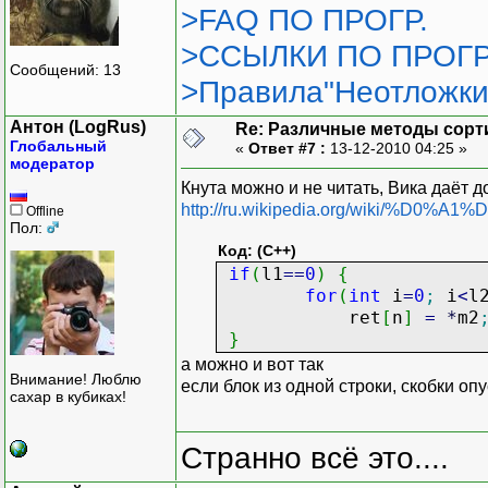
>FAQ ПО ПРОГР.
>ССЫЛКИ ПО ПРОГР
Сообщений: 13
>Правила"Неотложки
Антон (LogRus)
Re: Различные методы сорт
Глобальный
«
Ответ #7 :
13-12-2010 04:25 »
модератор
Кнута можно и не читать, Вика даёт 
http://ru.wikipedia.org/wiki
Offline
Пол:
Код: (C++)
if
(
l1
==
0
)
{
for
(
int
i
=
0
;
i
<
l
ret
[
n
]
=
*
m2
}
а можно и вот так
Внимание! Люблю
если блок из одной строки, скобки оп
сахар в кубиках!
Странно всё это....