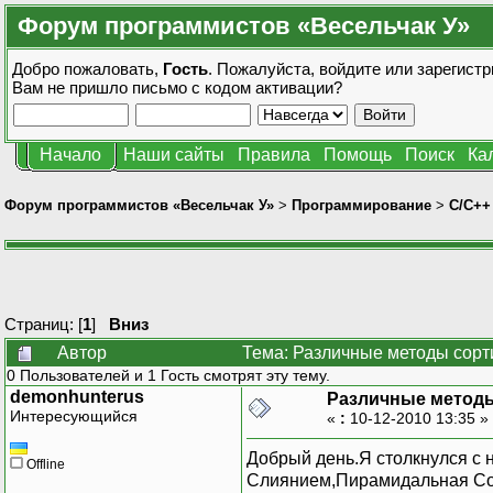
Форум программистов «Весельчак У»
Добро пожаловать,
Гость
. Пожалуйста,
войдите
или
зарегистр
Вам не пришло
письмо с кодом активации?
Начало
Наши сайты
Правила
Помощь
Поиск
Ка
Форум программистов «Весельчак У»
>
Программирование
>
C/C++
Страниц: [
1
]
Вниз
Автор
Тема: Различные методы сорт
0 Пользователей и 1 Гость смотрят эту тему.
demonhunterus
Различные методы
Интересующийся
«
:
10-12-2010 13:35 »
Добрый день.Я столкнулся с 
Offline
Слиянием,Пирамидальная Со