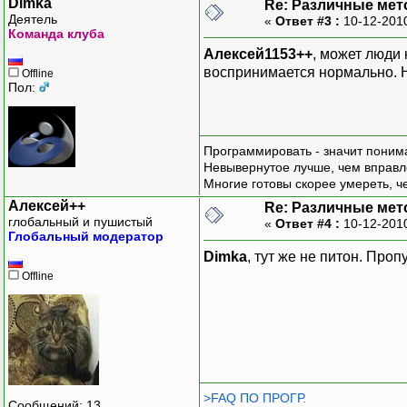
Dimka
Re: Различные мет
Деятель
«
Ответ #3 :
10-12-201
Команда клуба
Алексей1153++
, может люди 
воспринимается нормально. Н
Offline
Пол:
Программировать - значит понима
Невывернутое лучше, чем вправл
Многие готовы скорее умереть, ч
Алексей++
Re: Различные мет
глобальный и пушистый
«
Ответ #4 :
10-12-201
Глобальный модератор
Dimka
, тут же не питон. Проп
Offline
>FAQ ПО ПРОГР.
Сообщений: 13