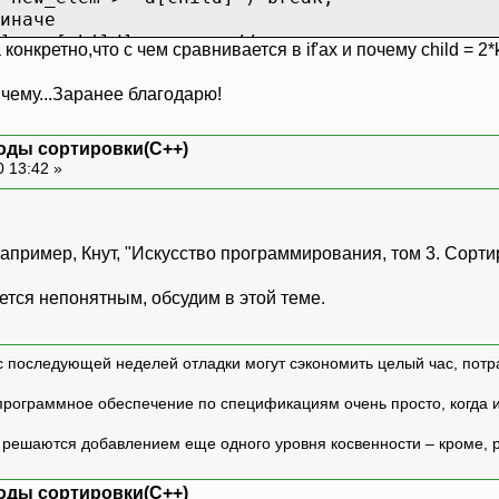
че
ld]; // переносим сына навер
нкретно,что с чем сравнивается в if'ах и почему child = 2*
ld;
чему...Заранее благодарю!
t dl;
lem;
li4estvo 4lenov v massive\n";
оды сортировки(С++)
assiv\n";
0 13:42 »
>
l;i++)
, long size) {
}
пример, Кнут, "Искусство программирования, том 3. Сортир
);
l;i++)
амиду
нется непонятным, обсудим в этой теме.
[i];
i >= 0; i--) downHeap(a, i, size-1);
USE");
..a[size-1] пирамида
с последующей неделей отладки могут сэкономить целый час, потр
i > 0; i--) {
программное обеспечение по спецификациям очень просто, когда и т
рвый с последним
[i]=a[0]; a[0]=temp;
ешаются добавлением еще одного уровня косвенности – кроме, р
ваем пирамидальность a[0]...a[i-1
, 0, i-1);
оды сортировки(С++)