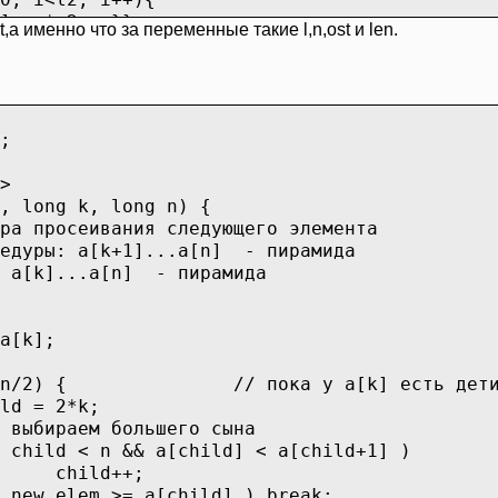
*m2++;}}
а именно что за переменные такие l,n,ost и len.
ся второй массив
i<l1; i++){
m1++;}}
;
его слияния
>
, long k, long n) {
mas, int len){
осеивания следующего элемента
;
: a[k+1]...a[n] - пирамида
...a[n] - пирамида
){
[k];
en) break;
en) ? (len-(l+n)) : n;
/2) { // пока у a[k] есть дет
as+l, mas+l+n, n, ost);
2*k;
<n+ost; i++) mas[l+i] = mas1[i];
 большего сына
mas1;
 && a[child] < a[child+1] )
d++;
 >= a[child] ) break;