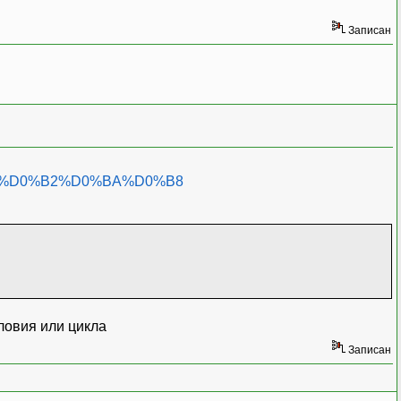
Записан
%BE%D0%B2%D0%BA%D0%B8
словия или цикла
Записан