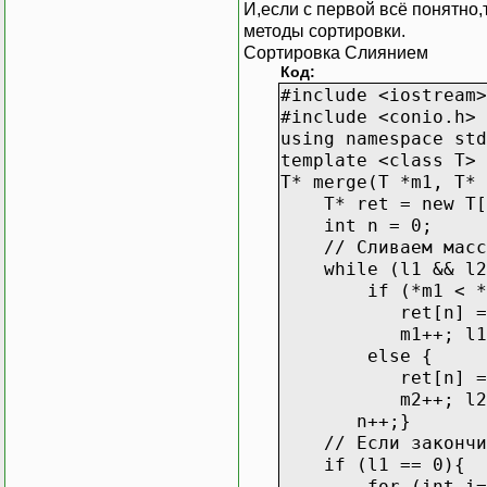
И,если с первой всё понятно
методы сортировки.
Сортировка Слиянием
Код:
#include <iostream>
#include <conio.h>
using namespace std
template <class T>
T* merge(T *m1, T* 
T* ret = new T[l
int n = 0;
// Сливаем массив
while (l1 && l2
if (*m1 < *m
ret[n] = *
m1++; l1-
else {
ret[n] = *
m2++; l2-
n++;}
// Если закончил
if (l1 == 0){
for (int i=0; 