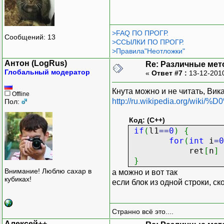
>FAQ ПО ПРОГР.
Сообщений: 13
>ССЫЛКИ ПО ПРОГР.
>Правила"Неотложки"
Антон (LogRus)
Re: Различные мет
Глобальный модератор
«
Ответ #7 :
13-12-201
Кнута можно и не читать, Вик
Offline
http://ru.wikipedia.or
Пол:
Код: (C++)
if
(
l1
==
0
)
{
for
(
int
i
=
0
ret
[
n
]
}
Внимание! Люблю сахар в
а можно и вот так
кубиках!
если блок из одной строки, ск
Странно всё это....
Алексей++