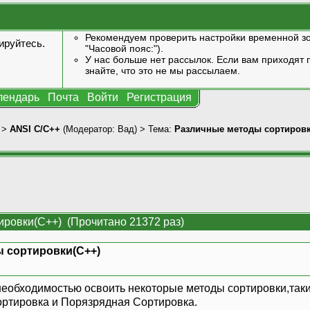
Рекомендуем проверить настройки временной зо
ируйтесь
.
"Часовой пояс:").
У нас больше нет рассылок. Если вам приходят п
знайте, что это не мы рассылаем.
лендарь
Почта
Войти
Регистрация
>
ANSI С/С++
(Модератор:
Вад
) > Тема:
Различные методы сортировк
ировки(С++) (Прочитано 21372 раз)
 сортировки(С++)
необходимостью освоить некоторые методы сортировки,так
ртировка и Порязрядная Сортировка.