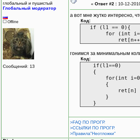
}
глобальный и пушистый
«
Ответ #2 :
10-12-201
Глобальный модератор
}
а вот мне жутко интересно, ч
int main()
Код:
{
Offline
if (l1 == 0){
for (int i=0; 
int arr[5] = {
ret[n++] = 
heapSort(arr
cout<<"[ ";
гонимся за минимальным колич
for(int i = 0;
Код:
cout<<arr[
if(l1==0)
Сообщений: 13
cout<<"]"<<e
{
system("PAUS
for(int i=0; i<
return 0;
{
ret[n] = 
}
}
}
>FAQ ПО ПРОГР.
>ССЫЛКИ ПО ПРОГР.
>Правила"Неотложки"