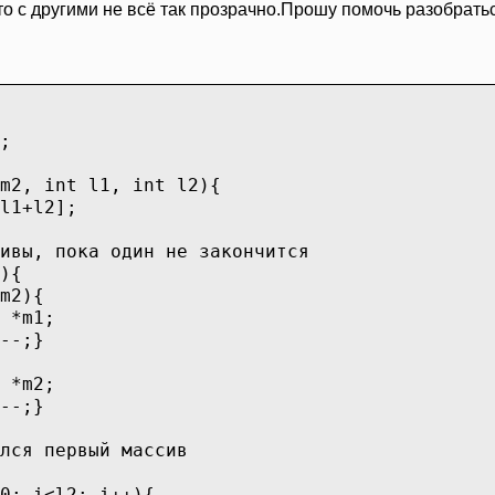
,то с другими не всё так прозрачно.Прошу помочь разобрат
;
m2, int l1, int l2){
1+l2];
ы, пока один не закончится
){
2){
m1;
-;}
m2;
-;}
ся первый массив
i<l2; i++){