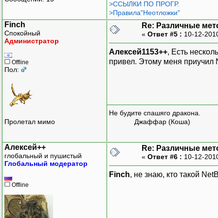
>ССЫЛКИ ПО ПРОГР.
>Правила"Неотложки"
Finch
Re: Различные мет
Спокойный
«
Ответ #5 :
10-12-201
Администратор
Алексей1153++
, Есть неско
привел. Этому меня приучил 
Offline
Пол:
Не будите спашяго дракона.
Пролетал мимо
Джаффар (Коша)
Алексей++
Re: Различные мет
глобальный и пушистый
«
Ответ #6 :
10-12-201
Глобальный модератор
Finch
, не знаю, кто такой Ne
Offline