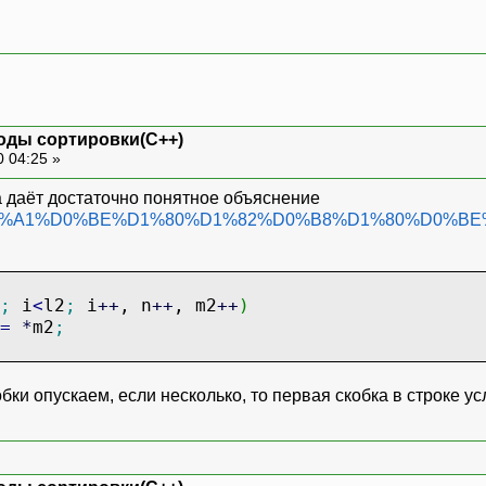
оды сортировки(С++)
0 04:25 »
а даёт достаточно понятное объяснение
g/wiki/%D0%A1%D0%BE%D1%80%D1%82%D0%B8%D1%80%D0
;
i
<
l2
;
i
++
, n
++
, m2
++
)
=
*
m2
;
обки опускаем, если несколько, то первая скобка в строке у