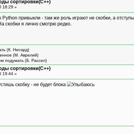
оды сортировки(С++)
0 18:29 »
к Python привыкли - там же роль играют не скобки, а отступ
а скобки я лично смотрю редко.
ть (К. Нюгард)
енное (М. Аврелий)
ем подумать (Б. Рассел)
оды сортировки(С++)
0 19:44 »
устишь скобку - не будет блока