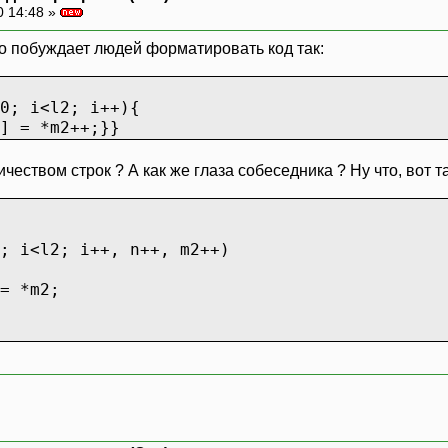
0 14:48 »
то побуждает людей форматировать код так:
i<l2; i++){
9,2,3,1,5};
*m2++;}}
,5);
еством строк ? А как же глаза собеседника ? Ну что, вот та
 i < 5; ++i)
i]<<" ";
ndl;
E");
l2; i++, n++, m2++)
*m2;