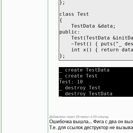
};
class Test
{
TestData &data;
public:
Test(TestData &initData
~Test() { puts("_ dest
int x() { return data
};
int main(void)
_ create TestData
{
_ create Test
TestData *td = new Te
Test: 10
Test *t;
_ destroy Test
_ destroy TestData
td->x = 10;
t = new Test(*td);
printf("Test: %d\n", 
Добавлено через 59 минут и 59 секунд:
Ошибочка вышла... Фига с два он вы
delete t;
Т.е. для ссылок деструктор не вызывае
return 0;