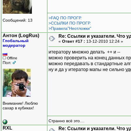
>FAQ ПО ПРОГР.
Сообщений: 13
>ССЫЛКИ ПО ПРОГР.
>Правила"Неотложки"
Антон (LogRus)
Re: Ссылки и указатели. Что 
Глобальный
«
Ответ #17 :
13-12-2010 12:24 »
модератор
итератору множно делать ++ и --
можно проверить на конец данных п
Offline
Пол:
можно передавать в стандартные ал
ну и да у итератор мапы не сильно у
Внимание! Люблю
сахар в кубиках!
Странно всё это....
RXL
Re: Ссылки и указатели. Что 