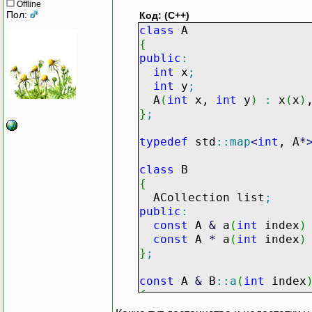
Offline
Пол:
Код: (C++)
class
A
{
public
:
int
x
;
int
y
;
A
(
int
x,
int
y
)
:
x
(
x
)
}
;
typedef
std
::
map
<
int
, A
*
class
B
{
ACollection list
;
public
:
const
A
&
a
(
int
index
)
const
A
*
a
(
int
index
)
}
;
const
A
&
B
::
a
(
int
index
{
return
*
(
list
[
index
]
)
;