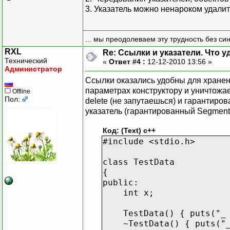
3. Указатель можно ненароком удалить
... мы преодолеваем эту трудность без си
RXL
Re: Ссылки и указатели. Что 
Технический
«
Ответ #4 :
12-12-2010 13:56 »
Администратор
Ссылки оказались удобны для хранен
параметрах конструктору и уничтожа
Offline
Пол:
delete (не запутаешься) и гарантиро
указатель (гарантированный Segmentat
Код: (Text) с++
#include <stdio.h>
class TestData
{
public:
int x;
TestData() { puts("_ c
~TestData() { puts("_ 