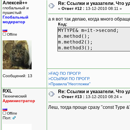
Алексей++
Re: Ссылки и указатели. Что 
глобальный и
«
Ответ #12 :
13-12-2010 08:11 »
пушистый
Глобальный
а я вот так делаю, когда много обращ
модератор
Код:
MYTYPE& m=it->second;
Offline
m.method();
m.method2();
m.method3();
>FAQ ПО ПРОГР.
Сообщений: 13
>ССЫЛКИ ПО ПРОГР.
>Правила"Неотложки"
RXL
Re: Ссылки и указатели. Что 
Технический
«
Ответ #13 :
13-12-2010 08:24 »
Администратор
Леш, тогда проще сразу "const Type &
Offline
Пол: