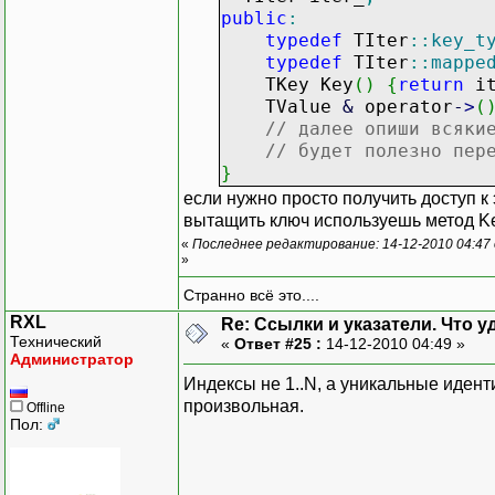
public
:
typedef
TIter
::
key_t
typedef
TIter
::
mappe
TKey Key
(
)
{
return
it
TValue
&
operator
-
>
(
// далее опиши всяки
// будет полезно пер
}
если нужно просто получить доступ к
вытащить ключ используешь метод K
«
Последнее редактирование: 14-12-2010 04:47
»
Странно всё это....
RXL
Re: Ссылки и указатели. Что 
Технический
«
Ответ #25 :
14-12-2010 04:49 »
Администратор
Индексы не 1..N, а уникальные иден
произвольная.
Offline
Пол: