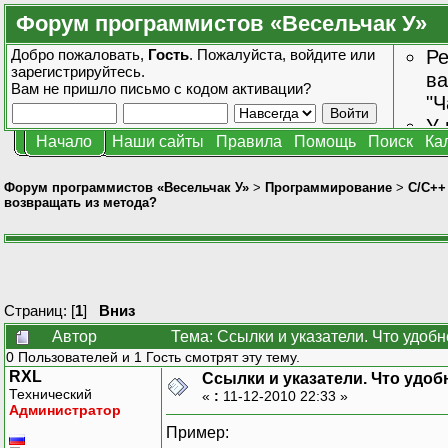
Форум программистов «Весельчак У»
Добро пожаловать,
Гость
. Пожалуйста,
войдите
или
Ре
зарегистрируйтесь
.
ва
Вам не пришло
письмо с кодом активации?
"Ч
У 
Начало
Наши сайты
Правила
Помощь
Поиск
Ка
от
зн
Форум программистов «Весельчак У»
>
Программирование
>
C/C++
возвращать из метода?
Страниц: [
1
]
Вниз
Автор
Тема: Ссылки и указатели. Что удоб
0 Пользователей и 1 Гость смотрят эту тему.
RXL
Ссылки и указатели. Что удоб
Технический
«
:
11-12-2010 22:33 »
Администратор
Пример: