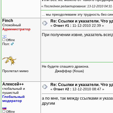
«
Последнее редактирование: 13-12-2010 04:31
... мы преодолеваем эту трудность без си
Finch
Re: Ссылки и указатели. Что 
Спокойный
«
Ответ #1 :
11-12-2010 22:39 »
Администратор
При получении извне, указатель всег
Offline
Пол:
Не будите спашяго дракона.
Пролетал мимо
Джаффар (Коша)
Алексей++
Re: Ссылки и указатели. Что 
глобальный и
«
Ответ #2 :
12-12-2010 08:47 »
пушистый
Глобальный
а по мне, так между ссылками и указа
модератор
другим
Offline