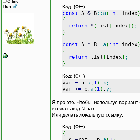
Offline
Пол:
Код: (C++)
const
A
&
B
::
a
(
int
index
{
return
*
(
list
[
index
]
)
;
}
const
A
*
B
::
a
(
int
index
{
return
list
[
index
]
;
}
Код: (C++)
var
=
b.
a
(
1
)
.
x
;
var
+
=
b.
a
(
1
)
.
y
;
Я про это. Чтобы, используя вариант
вызвать код N раз.
Или делать локальную ссылку:
Код: (C++)
{
A
&
ref
=
b.
a
(
1
)
;