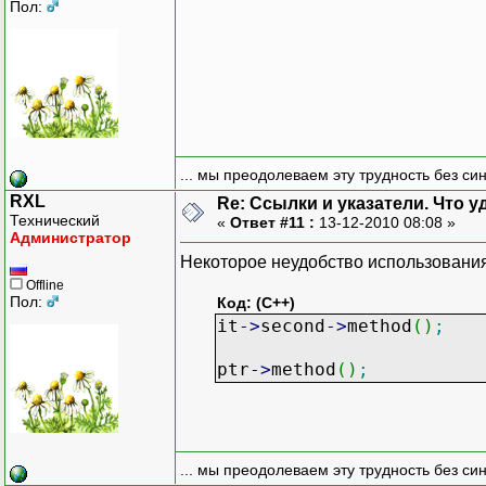
Пол:
... мы преодолеваем эту трудность без си
RXL
Re: Ссылки и указатели. Что 
Технический
«
Ответ #11 :
13-12-2010 08:08 »
Администратор
Некоторое неудобство использования
Offline
Пол:
Код: (C++)
it
-
>
second
-
>
method
(
)
;
ptr
-
>
method
(
)
;
... мы преодолеваем эту трудность без си