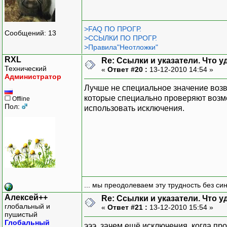
>FAQ ПО ПРОГР.
Сообщений: 13
>ССЫЛКИ ПО ПРОГР.
>Правила"Неотложки"
RXL
Re: Ссылки и указатели. Что 
Технический
«
Ответ #20 :
13-12-2010 14:54 »
Администратор
Лучше не специальное значение возв
которые специально проверяют возмож
Offline
Пол:
использовать исключения.
... мы преодолеваем эту трудность без си
Алексей++
Re: Ссылки и указатели. Что 
глобальный и
«
Ответ #21 :
13-12-2010 15:54 »
пушистый
Глобальный
эээ, зачем ещё исключения, когда пр