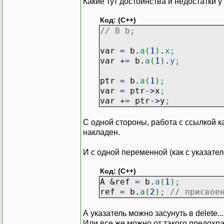
Какие тут достоинства и недостатки у
}
Код: (C++)
const
A
*
B
::
a
(
int
index
// B b;
{
return
list
[
index
]
;
var
=
b.
a
(
1
)
.
x
;
}
var
+
=
b.
a
(
1
)
.
y
;
ptr
=
b.
a
(
1
)
;
var
=
ptr
-
>
x
;
var
+
=
ptr
-
>
y
;
С одной стороны, работа с ссылкой ка
накладен.
И с одной переменной (как с указател
Код: (C++)
A
&
ref
=
b.
a
(
1
)
;
ref
=
b.
a
(
2
)
;
// присвое
А указатель можно засунуть в delete...
Или все же можно от такого предохр