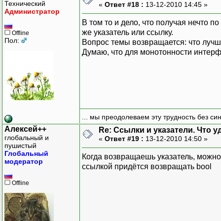
Технический
«
Ответ #18 :
13-12-2010 14:45 »
Администратор
В том то и дело, что получая нечто 
же указатель или ссылку.
Offline
Пол:
Вопрос темы возвращается: что лучш
Думаю, что для монотонности интерф
... мы преодолеваем эту трудность без си
Алексей++
Re: Ссылки и указатели. Что 
глобальный и
«
Ответ #19 :
13-12-2010 14:50 »
пушистый
Глобальный
Когда возвращаешь указатель, можно 
модератор
ссылкой придётся возвращать bool
Offline