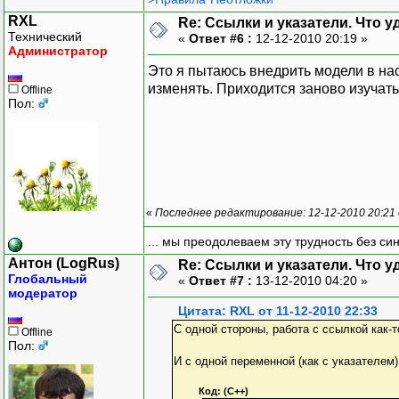
RXL
Re: Ссылки и указатели. Что 
Технический
«
Ответ #6 :
12-12-2010 20:19 »
Администратор
Это я пытаюсь внедрить модели в на
изменять. Приходится заново изучат
Offline
Пол:
«
Последнее редактирование: 12-12-2010 20:21
... мы преодолеваем эту трудность без си
Антон (LogRus)
Re: Ссылки и указатели. Что 
Глобальный
«
Ответ #7 :
13-12-2010 04:20 »
модератор
Цитата: RXL от 11-12-2010 22:33
С одной стороны, работа с ссылкой как-т
Offline
Пол:
И с одной переменной (как с указателем)
Код: (C++)