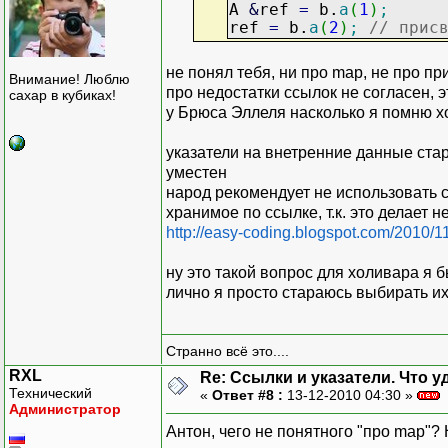
A
&
ref
=
b.
a
(
1
)
;
ref
=
b.
a
(
2
)
;
// прис
не понял тебя, ни про map, не про пр
Внимание! Люблю
про недостатки ссылок не согласен, 
сахар в кубиках!
у Брюса Эллеля насколько я помню х
указатели на внетренние данные стар
уместен
народ рекомендует не использовать 
хранимое по ссылке, т.к. это делает
http://easy-coding.blogspot.com/2010/11
ну это такой вопрос для холивара я бы
лично я просто стараюсь выбирать и
Странно всё это....
RXL
Re: Ссылки и указатели. Что 
Технический
«
Ответ #8 :
13-12-2010 04:30 »
Администратор
Антон, чего не понятного "про map"