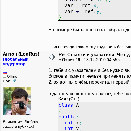
var
=
ref.
x
;
var
+
=
ref.
y
;
}
В примере была опечатка - убрал одну
... мы преодолеваем эту трудность без си
Антон (LogRus)
Re: Ссылки и указатели. Что 
Глобальный
«
Ответ #9 :
13-12-2010 04:55 »
модератор
1. тебе и с указателем и без нужно 
блоков в памяти, нельзя применять а
Offline
Пол:
2. ах вот ты о чём, перечитал первы
в данном конкретном случае, тебе ну
Код: (C++)
class
A
{
public
:
Внимание! Люблю
int
x
;
сахар в кубиках!
int
y
;