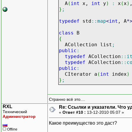
A
(
int
x,
int
y
)
:
x
(
x
)
}
;
typedef
std
::
map
<
int
, A
*
class
B
{
ACollection list
;
public
:
typedef
ACollection
::
i
typedef
ACollection
::
c
public
:
CIterator a
(
int
index
)
}
;
CIterator B
::
a
(
int
index
{
Странно всё это....
return
list.
find
(
index
RXL
Re: Ссылки и указатели. Что 
}
Технический
«
Ответ #10 :
13-12-2010 05:07 »
Администратор
Какое преимущество это даст?
Offline