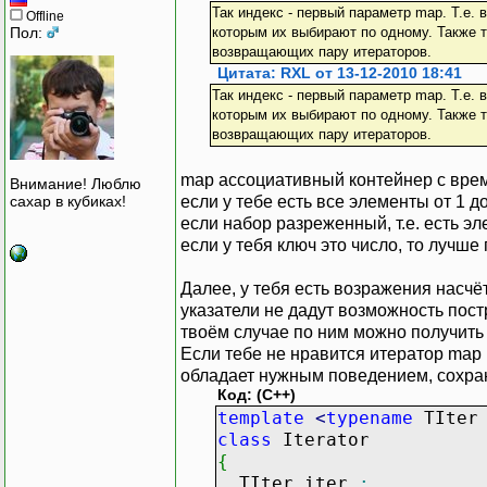
Так индекс - первый параметр map. Т.е.
Offline
Пол:
которым их выбирают по одному. Также т
возвращающих пару итераторов.
Цитата: RXL от 13-12-2010 18:41
Так индекс - первый параметр map. Т.е.
которым их выбирают по одному. Также т
возвращающих пару итераторов.
map ассоциативный контейнер с врем
Внимание! Люблю
если у тебе есть все элементы от 1 д
сахар в кубиках!
если набор разреженный, т.е. есть эле
если у тебя ключ это число, то лучш
Далее, у тебя есть возражения насчё
указатели не дадут возможность пост
твоём случае по ним можно получить 
Если тебе не нравится итератор map и
обладает нужным поведением, сохран
Код: (C++)
template
<
typename
TIte
class
Iterator
{
TIter iter_
;