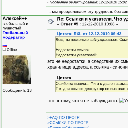
«
Последнее редактирование: 12-12-2010 15:02
}
... мы преодолеваем эту трудность без си
Алексей++
Re: Ссылки и указатели. Что 
глобальный и
«
Ответ #5 :
12-12-2010 19:08 »
пушистый
Глобальный
Цитата: RXL от 12-12-2010 09:43
модератор
Леш, ты несколько заблуждаешься. Ссыл
Offline
Недостатки ссылок:
Недостатки указателей:
это не недостатки, а следствие их с
хранилище адреса, а ссылка - синони
Цитата
Ошибочка вышла... Фига с два он вызыва
Т.е. для ссылок деструктор не вызываетс
Сообщений: 13
это потому, что я не заблуждаюсь
>FAQ ПО ПРОГР.
>ССЫЛКИ ПО ПРОГР.
>Правила"Неотложки"