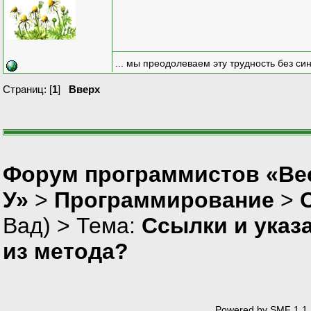
... мы преодолеваем эту трудность без си
Страниц: [
1
]
Вверх
Форум программистов «Ве
У»
>
Программирование
>
Вад
) > Тема:
Ссылки и указ
из метода?
Powered by SMF 1.1.