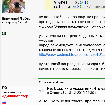
A
&
ref
=
b.
a
(
1
)
;
ref
=
b.
a
(
2
)
;
// прис
не понял тебя, ни про map, не про пр
Внимание! Люблю
про недостатки ссылок не согласен, 
сахар в кубиках!
у Брюса Эллеля насколько я помню х
указатели на внетренние данные стар
уместен
народ рекомендует не использовать 
хранимое по ссылке, т.к. это делает
http://easy-coding.blogspot.com/2010/11
ну это такой вопрос для холивара я бы
лично я просто стараюсь выбирать и
Странно всё это....
RXL
Re: Ссылки и указатели. Что 
Технический
«
Ответ #8 :
13-12-2010 04:30 »
Администратор
Антон, чего не понятного "про map"