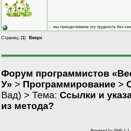
... мы преодолеваем эту трудность без си
Страниц: [
1
]
Вверх
Форум программистов «Ве
У»
>
Программирование
>
Вад
) > Тема:
Ссылки и указ
из метода?
Powered by SMF 1.1.