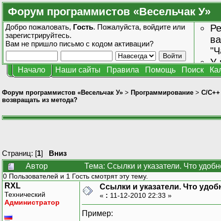
Форум программистов «Весельчак У»
Добро пожаловать,
Гость
. Пожалуйста,
войдите
или
Ре
зарегистрируйтесь
.
ва
Вам не пришло
письмо с кодом активации?
"Ч
У 
Начало
Наши сайты
Правила
Помощь
Поиск
Ка
от
зн
Форум программистов «Весельчак У»
>
Программирование
>
C/C++
возвращать из метода?
Страниц: [
1
]
Вниз
Автор
Тема: Ссылки и указатели. Что удоб
0 Пользователей и 1 Гость смотрят эту тему.
RXL
Ссылки и указатели. Что удоб
Технический
«
:
11-12-2010 22:33 »
Администратор
Пример: