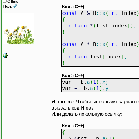
Offline
Пол:
Код: (C++)
const
A
&
B
::
a
(
int
index
{
return
*
(
list
[
index
]
)
;
}
const
A
*
B
::
a
(
int
index
{
return
list
[
index
]
;
}
Код: (C++)
var
=
b.
a
(
1
)
.
x
;
var
+
=
b.
a
(
1
)
.
y
;
Я про это. Чтобы, используя вариант
вызвать код N раз.
Или делать локальную ссылку:
Код: (C++)
{
A
&
ref
=
b.
a
(
1
)
;