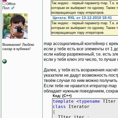
Так индекс - первый параметр map. Т.е.
Offline
Пол:
которым их выбирают по одному. Также т
возвращающих пару итераторов.
Цитата: RXL от 13-12-2010 18:41
Так индекс - первый параметр map. Т.е.
которым их выбирают по одному. Также т
возвращающих пару итераторов.
map ассоциативный контейнер с врем
Внимание! Люблю
если у тебе есть все элементы от 1 д
сахар в кубиках!
если набор разреженный, т.е. есть эле
если у тебя ключ это число, то лучш
Далее, у тебя есть возражения насчё
указатели не дадут возможность пост
твоём случае по ним можно получить 
Если тебе не нравится итератор map и
обладает нужным поведением, сохран
Код: (C++)
template
<
typename
TIte
class
Iterator
{
TIter iter_
;