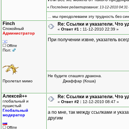
«
Последнее редактирование: 13-12-2010 04:31
... мы преодолеваем эту трудность без си
Finch
Re: Ссылки и указатели. Что 
Спокойный
«
Ответ #1 :
11-12-2010 22:39 »
Администратор
При получении извне, указатель всег
Offline
Пол:
Не будите спашяго дракона.
Пролетал мимо
Джаффар (Коша)
Алексей++
Re: Ссылки и указатели. Что 
глобальный и
«
Ответ #2 :
12-12-2010 08:47 »
пушистый
Глобальный
а по мне, так между ссылками и указа
модератор
другим
Offline