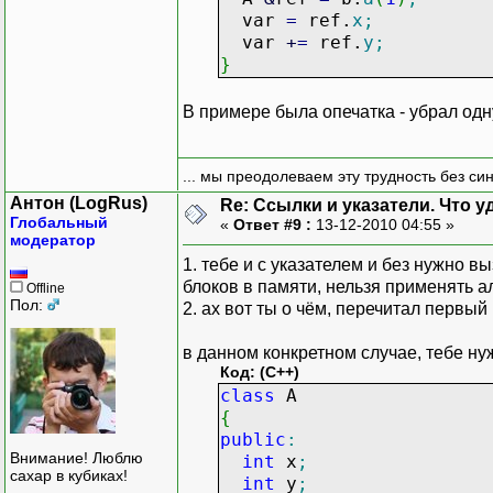
var
=
ref.
x
;
var
+
=
ref.
y
;
}
В примере была опечатка - убрал одну
... мы преодолеваем эту трудность без си
Антон (LogRus)
Re: Ссылки и указатели. Что 
Глобальный
«
Ответ #9 :
13-12-2010 04:55 »
модератор
1. тебе и с указателем и без нужно 
блоков в памяти, нельзя применять а
Offline
Пол:
2. ах вот ты о чём, перечитал первы
в данном конкретном случае, тебе ну
Код: (C++)
class
A
{
public
:
Внимание! Люблю
int
x
;
сахар в кубиках!
int
y
;