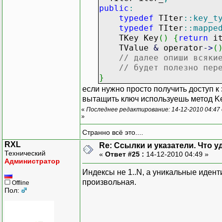
public
:
typedef
TIter
::
key_t
typedef
TIter
::
mappe
TKey Key
(
)
{
return
it
TValue
&
operator
-
>
(
// далее опиши всяки
// будет полезно пер
}
если нужно просто получить доступ к
вытащить ключ используешь метод K
«
Последнее редактирование: 14-12-2010 04:47
»
Странно всё это....
RXL
Re: Ссылки и указатели. Что 
Технический
«
Ответ #25 :
14-12-2010 04:49 »
Администратор
Индексы не 1..N, а уникальные иден
произвольная.
Offline
Пол: