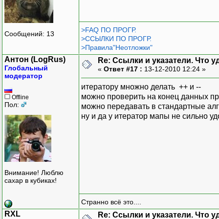
>FAQ ПО ПРОГР.
Сообщений: 13
>ССЫЛКИ ПО ПРОГР.
>Правила"Неотложки"
Антон (LogRus)
Re: Ссылки и указатели. Что 
Глобальный
«
Ответ #17 :
13-12-2010 12:24 »
модератор
итератору множно делать ++ и --
можно проверить на конец данных п
Offline
Пол:
можно передавать в стандартные ал
ну и да у итератор мапы не сильно у
Внимание! Люблю
сахар в кубиках!
Странно всё это....
RXL
Re: Ссылки и указатели. Что 