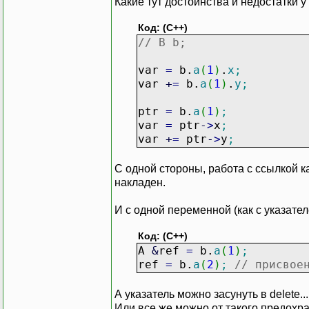
Какие тут достоинства и недостатки у
}
Код: (C++)
const
A
*
B
::
a
(
int
index
// B b;
{
return
list
[
index
]
;
var
=
b.
a
(
1
)
.
x
;
}
var
+
=
b.
a
(
1
)
.
y
;
ptr
=
b.
a
(
1
)
;
var
=
ptr
-
>
x
;
var
+
=
ptr
-
>
y
;
С одной стороны, работа с ссылкой ка
накладен.
И с одной переменной (как с указател
Код: (C++)
A
&
ref
=
b.
a
(
1
)
;
ref
=
b.
a
(
2
)
;
// присвое
А указатель можно засунуть в delete...
Или все же можно от такого предохр