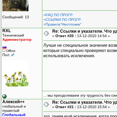
>FAQ ПО ПРОГР.
Сообщений: 13
>ССЫЛКИ ПО ПРОГР.
>Правила"Неотложки"
RXL
Re: Ссылки и указатели. Что 
Технический
«
Ответ #20 :
13-12-2010 14:54 »
Администратор
Лучше не специальное значение возв
которые специально проверяют возмож
Offline
Пол:
использовать исключения.
... мы преодолеваем эту трудность без си
Алексей++
Re: Ссылки и указатели. Что 
глобальный и
«
Ответ #21 :
13-12-2010 15:54 »
пушистый
Глобальный
эээ, зачем ещё исключения, когда пр