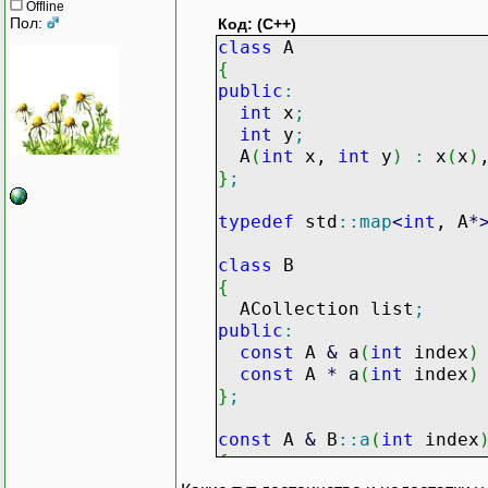
Offline
Пол:
Код: (C++)
class
A
{
public
:
int
x
;
int
y
;
A
(
int
x,
int
y
)
:
x
(
x
)
}
;
typedef
std
::
map
<
int
, A
*
class
B
{
ACollection list
;
public
:
const
A
&
a
(
int
index
)
const
A
*
a
(
int
index
)
}
;
const
A
&
B
::
a
(
int
index
{
return
*
(
list
[
index
]
)
;