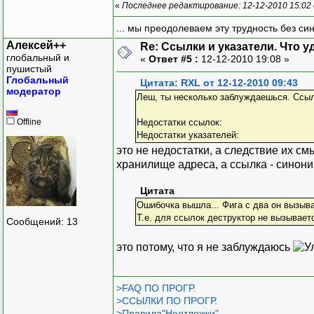
«
Последнее редактирование: 12-12-2010 15:02
}
... мы преодолеваем эту трудность без си
Алексей++
Re: Ссылки и указатели. Что 
глобальный и
«
Ответ #5 :
12-12-2010 19:08 »
пушистый
Глобальный
Цитата: RXL от 12-12-2010 09:43
модератор
Леш, ты несколько заблуждаешься. Ссыл
Offline
Недостатки ссылок:
Недостатки указателей:
это не недостатки, а следствие их с
хранилище адреса, а ссылка - синони
Цитата
Ошибочка вышла... Фига с два он вызыва
Т.е. для ссылок деструктор не вызываетс
Сообщений: 13
это потому, что я не заблуждаюсь
>FAQ ПО ПРОГР.
>ССЫЛКИ ПО ПРОГР.
>Правила"Неотложки"