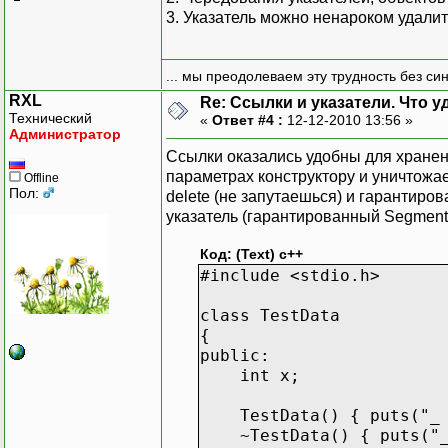
3. Указатель можно ненароком удалить
... мы преодолеваем эту трудность без си
RXL
Re: Ссылки и указатели. Что 
Технический
«
Ответ #4 :
12-12-2010 13:56 »
Администратор
Ссылки оказались удобны для хранен
параметрах конструктору и уничтожа
Offline
Пол:
delete (не запутаешься) и гарантиро
указатель (гарантированный Segmentat
Код: (Text) с++
#include <stdio.h>
class TestData
{
public:
int x;
TestData() { puts("_ c
~TestData() { puts("_ 