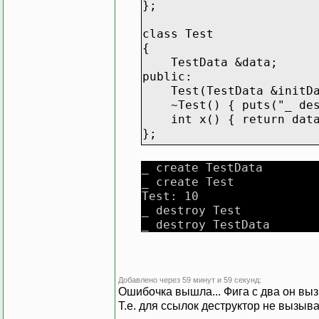
};
class Test
{
TestData &data;
public:
Test(TestData &initData
~Test() { puts("_ dest
int x() { return data
};
int main(void)
_ create TestData
{
_ create Test
TestData *td = new Te
Test: 10
Test *t;
_ destroy Test
_ destroy TestData
td->x = 10;
t = new Test(*td);
printf("Test: %d\n", 
Добавлено через 59 минут и 59 секунд:
Ошибочка вышла... Фига с два он вы
delete t;
Т.е. для ссылок деструктор не вызывае
return 0;