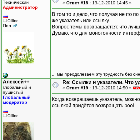
Технический
«
Ответ #18 :
13-12-2010 14:45 »
Администратор
В том то и дело, что получая нечто 
же указатель или ссылку.
Offline
Пол:
Вопрос темы возвращается: что лучш
Думаю, что для монотонности интерф
... мы преодолеваем эту трудность без си
Алексей++
Re: Ссылки и указатели. Что 
глобальный и
«
Ответ #19 :
13-12-2010 14:50 »
пушистый
Глобальный
Когда возвращаешь указатель, можно 
модератор
ссылкой придётся возвращать bool
Offline