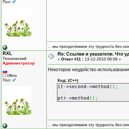
Пол:
... мы преодолеваем эту трудность без си
RXL
Re: Ссылки и указатели. Что 
Технический
«
Ответ #11 :
13-12-2010 08:08 »
Администратор
Некоторое неудобство использования
Offline
Пол:
Код: (C++)
it
-
>
second
-
>
method
(
)
;
ptr
-
>
method
(
)
;
... мы преодолеваем эту трудность без си