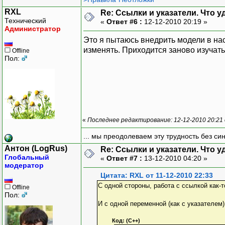
RXL
Re: Ссылки и указатели. Что 
Технический
«
Ответ #6 :
12-12-2010 20:19 »
Администратор
Это я пытаюсь внедрить модели в на
изменять. Приходится заново изучат
Offline
Пол:
«
Последнее редактирование: 12-12-2010 20:21
... мы преодолеваем эту трудность без си
Антон (LogRus)
Re: Ссылки и указатели. Что 
Глобальный
«
Ответ #7 :
13-12-2010 04:20 »
модератор
Цитата: RXL от 11-12-2010 22:33
С одной стороны, работа с ссылкой как-т
Offline
Пол:
И с одной переменной (как с указателем)
Код: (C++)