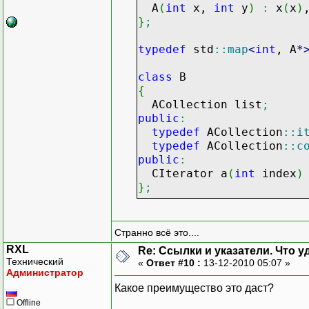
A
(
int
x,
int
y
)
:
x
(
x
)
}
;
typedef
std
::
map
<
int
, A
*
class
B
{
ACollection list
;
public
:
typedef
ACollection
::
i
typedef
ACollection
::
c
public
:
CIterator a
(
int
index
)
}
;
CIterator B
::
a
(
int
index
{
Странно всё это....
return
list.
find
(
index
RXL
Re: Ссылки и указатели. Что 
}
Технический
«
Ответ #10 :
13-12-2010 05:07 »
Администратор
Какое преимущество это даст?
Offline