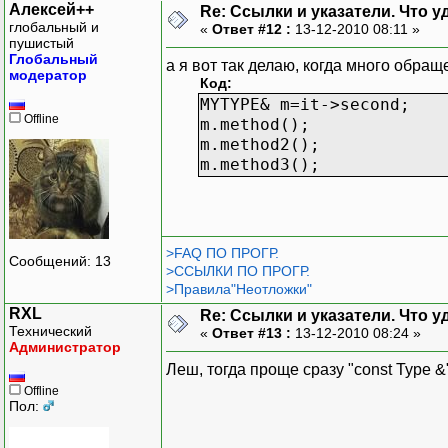
Алексей++
Re: Ссылки и указатели. Что 
глобальный и
«
Ответ #12 :
13-12-2010 08:11 »
пушистый
Глобальный
а я вот так делаю, когда много обращ
модератор
Код:
MYTYPE& m=it->second;
Offline
m.method();
m.method2();
m.method3();
>FAQ ПО ПРОГР.
Сообщений: 13
>ССЫЛКИ ПО ПРОГР.
>Правила"Неотложки"
RXL
Re: Ссылки и указатели. Что 
Технический
«
Ответ #13 :
13-12-2010 08:24 »
Администратор
Леш, тогда проще сразу "const Type &
Offline
Пол: