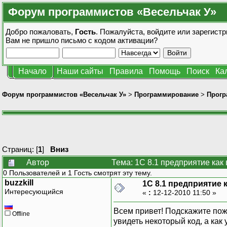
Форум программистов «Весельчак У»
Добро пожаловать,
Гость
. Пожалуйста,
войдите
или
зарегистр
Вам не пришло
письмо с кодом активации?
Начало
Наши сайты
Правила
Помощь
Поиск
Ка
Форум программистов «Весельчак У»
>
Программирование
>
Прогр
Страниц: [
1
]
Вниз
Автор
Тема: 1C 8.1 предприятие как
0 Пользователей и 1 Гость смотрят эту тему.
buzzkill
1C 8.1 предприятие
Интересующийся
«
:
12-12-2010 11:50 »
Всем привет! Подскажите пожа
Offline
увидеть некоторый код, а как