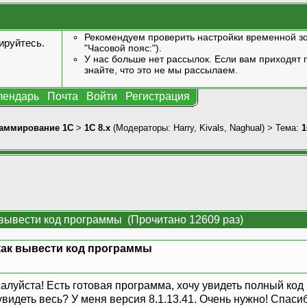
Рекомендуем проверить настройки временной зо
ируйтесь
.
"Часовой пояс:").
У нас больше нет рассылок. Если вам приходят п
знайте, что это не мы рассылаем.
лендарь
Почта
Войти
Регистрация
аммирование 1С
>
1С 8.x
(Модераторы:
Harry
,
Kivals
,
Naghual
) > Тема:
1
 вывести код программы (Прочитано 12609 раз)
 как вывести код программы
луйста! Есть готовая программа, хочу увидеть полный код 
 увидеть весь? У меня версия 8.1.13.41. Очень нужно! Спаси