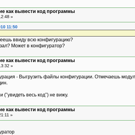
тие как вывести код программы
12:48 »
010 11:50
меешь ввиду всю конфигурацию?
езал? Может в конфигуратор?
тие как вывести код программы
13:32 »
рация - Выгрузить файлы конфигурации. Отмечаешь модули
дин.
("увидеть весь код") не вижу.
тие как вывести код программы
21:11 »
уратор