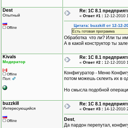
Dest
Re: 1C 8.1 предприя
Опытный
«
Ответ #1 :
12-12-2010 
Цитата: buzzkill от 12-12-2
Offline
Есть готовая программа
Обработка что ли? Или ты и
А в какой конструктор ты зал
Kivals
Re: 1C 8.1 предприя
Модератор
«
Ответ #2 :
12-12-2010 
Конфигуратор - Меню Конфигу
Offline
потом можешь склеить их в о
Пол:
Но смысла подобной операции 
buzzkill
Re: 1C 8.1 предприя
Интересующийся
«
Ответ #3 :
14-12-2010 
Dest
,
Offline
Да пардон перепутал, конфиг