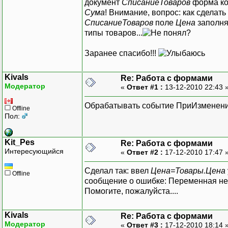
документ
СписаниеТоваров
форма ко
Сума
! Внимание, вопрос: как сделат
СписаниеТоваров
поле
Цена
заполня
типы товаров...
?
Заранее спасибо!!!
Kivals
Re: Работа с формами
Модератор
«
Ответ #1 :
13-12-2010 22:43 
Обрабатывать событие ПриИзменении 
Offline
Пол:
Kit_Pes
Re: Работа с формами
Интересующийся
«
Ответ #2 :
17-12-2010 17:47 
Сделал так: ввел
Цена=Товары.Цена
Offline
сообщение о ошибке: Переменная не
Помогите, пожалуйста....
Kivals
Re: Работа с формами
Модератор
«
Ответ #3 :
17-12-2010 18:14 