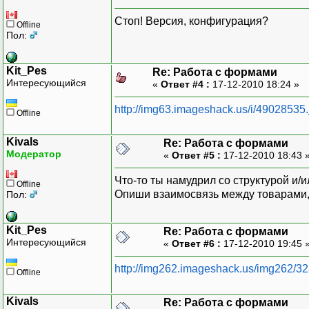
Стоп! Версия, конфигурация?
Offline
Пол:
Kit_Pes
Re: Работа с формами
Интересующийся
«
Ответ #4 :
17-12-2010 18:24 »
http://img63.imageshack.us/i/49028535.
Offline
Kivals
Re: Работа с формами
Модератор
«
Ответ #5 :
17-12-2010 18:43 
Что-то ты намудрил со структурой и/и
Offline
Опиши взаимосвязь между товарами,
Пол:
Kit_Pes
Re: Работа с формами
Интересующийся
«
Ответ #6 :
17-12-2010 19:45 
http://img262.imageshack.us/img262/3
Offline
Kivals
Re: Работа с формами