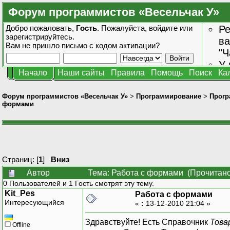
Форум программистов «Весельчак У»
Добро пожаловать,
Гость
. Пожалуйста,
войдите
или
Ре
зарегистрируйтесь
.
ва
Вам не пришло
письмо с кодом активации?
"Ч
У 
Начало
Наши сайты
Правила
Помощь
Поиск
Ка
от
зн
Форум программистов «Весельчак У»
>
Программирование
>
Прогр
формами
Страниц: [
1
]
Вниз
Автор
Тема: Работа с формами (Прочитано
0 Пользователей и 1 Гость смотрят эту тему.
Kit_Pes
Работа с формами
Интересующийся
«
:
13-12-2010 21:04 »
Здравствуйте! Есть Справочник
Това
Offline