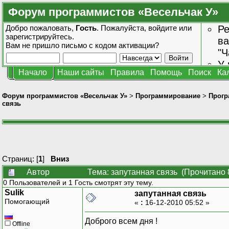
Форум программистов «Весельчак У»
Добро пожаловать,
Гость
. Пожалуйста,
войдите
или
Ре
зарегистрируйтесь
.
ва
Вам не пришло
письмо с кодом активации?
"Ч
У 
Начало
Наши сайты
Правила
Помощь
Поиск
Ка
от
зн
Форум программистов «Весельчак У»
>
Программирование
>
Прогр
связь
Страниц: [
1
]
Вниз
Автор
Тема: запутанная связь (Прочитано 
0 Пользователей и 1 Гость смотрят эту тему.
Sulik
запутанная связь
Помогающий
«
:
16-12-2010 05:52 »
Доброго всем дня !
Offline