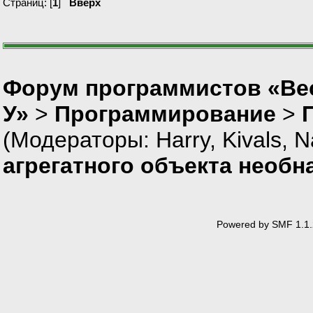
Страниц: [
1
]
Вверх
Форум программистов «Ве
У»
>
Программирование
>
(Модераторы:
Harry
,
Kivals
,
N
агрегатного объекта необн
Powered by SMF 1.1.