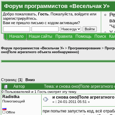
Форум программистов «Весельчак У»
Добро пожаловать,
Гость
. Пожалуйста,
войдите
или
Ре
зарегистрируйтесь
.
ва
Вам не пришло
письмо с кодом активации?
"Ч
У 
Начало
Наши сайты
Правила
Помощь
Поиск
Ка
от
зн
Форум программистов «Весельчак У»
>
Программирование
>
Прогр
оно(Поле агрегатного объекта необнаруженно)
Страниц: [
1
]
Вниз
Автор
Тема: и снова оно(Поле агрегатного
0 Пользователей и 1 Гость смотрят эту тему.
Radistka
и снова оно(Поле агрегатног
Помогающий
«
:
24-01-2011 05:51 »
при попытке запустить код, всё отра
Offline