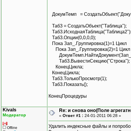
ДокумТемп = СоздатьОбъект("Доку
Таб3 = СоздатьОбъект("Таблица");
Таб3.ИсходнаяТаблица("Таблица2")
Таб3.Опции(0,0,0,0);
Пока Зап_.Группировка(1)=1 Цикл
Пока Зап_.Группировка(2)=1 Цик
ДокумТемп.НайтиДокумент(Зап_.
Таб3.ВывестиСекцию("Строка");
КонецЦикла;
КонецЦикла;
Таб3.ТолькоПросмотр(1);
Таб3.Показать();
КонецПроцедуры
Kivals
Re: и снова оно(Поле агрегат
Модератор
«
Ответ #1 :
24-01-2011 06:28 »
Удалить индексные файлы и попробов
Offline