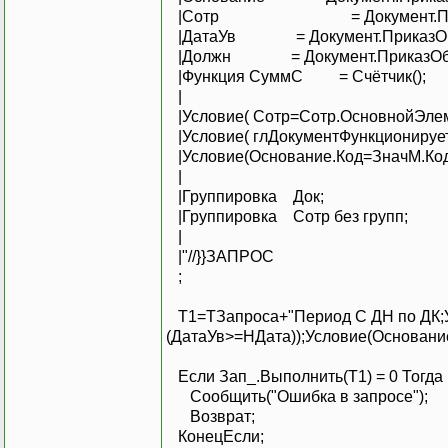
|Сотр = Документ.Прика
|ДатаУв = Документ.ПриказОбУв
|Должн = Документ.ПриказОбУво
|Функция СуммС = Счётчик();
|
|Условие( Сотр=Сотр.ОсновнойЭлем
|Условие( глДокументФункционируе
|Условие(Основание.Код=ЗначМ.Код
|
|Группировка Док;
|Группировка Сотр без групп;
|
|"//}}ЗАПРОС
;
Т1=ТЗапроса+"Период С ДН по ДК;У
(ДатаУв>=НДата));Условие(Основание.К
Если Зап_.Выполнить(Т1) = 0 Тогда
Сообщить("Ошибка в запросе");
Возврат;
КонецЕсли;