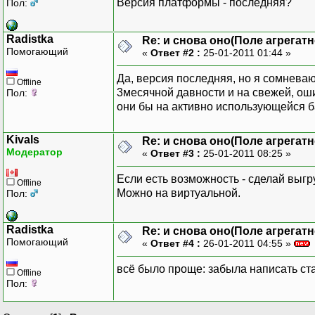
Версия платформы - последняя?
Пол:
Radistka
Re: и снова оно(Поле агрегат
Помогающий
«
Ответ #2 :
25-01-2011 01:44 »
Да, версия последняя, но я сомневаю
Offline
3месячной давности и на свежей, оши
Пол:
они бы на активно использующейся б
Kivals
Re: и снова оно(Поле агрегат
Модератор
«
Ответ #3 :
25-01-2011 08:25 »
Если есть возможность - сделай выгр
Offline
Можно на виртуальной.
Пол:
Radistka
Re: и снова оно(Поле агрегат
Помогающий
«
Ответ #4 :
26-01-2011 04:55 »
всё было проще: забыла написать ст
Offline
Пол: