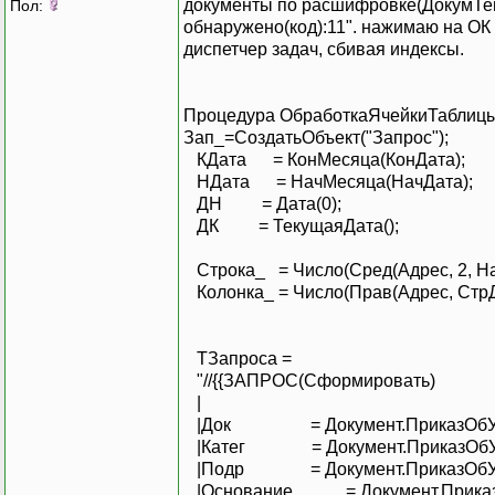
документы по расшифровке(ДокумТемп
Пол:
обнаружено(код):11". нажимаю на ОК
диспетчер задач, сбивая индексы.
Процедура ОбработкаЯчейкиТаблицы
Зап_=СоздатьОбъект("Запрос");
КДата = КонМесяца(КонДата);
НДата = НачМесяца(НачДата);
ДН = Дата(0);
ДК = ТекущаяДата();
Строка_ = Число(Сред(Адрес, 2, На
Колонка_ = Число(Прав(Адрес, СтрД
ТЗапроса =
"//{{ЗАПРОС(Сформировать)
|
|Док = Документ.ПриказОбУво
|Катег = Документ.ПриказОбУвол
|Подр = Документ.ПриказОбУволь
|Основание = Документ.ПриказО