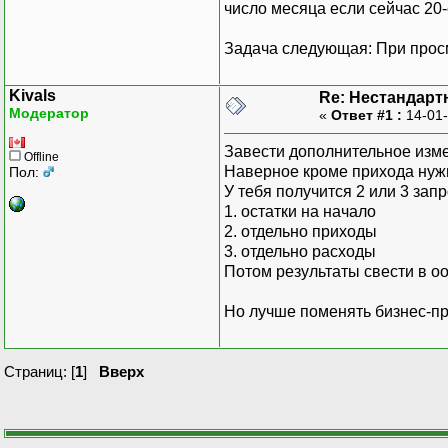
число месяца если сейчас 20-
Задача следующая: При просм
Kivals
Re: Нестандарт
Модератор
«
Ответ #1 :
14-01-
Завести дополнительное изме
Offline
Наверное кроме прихода нужн
Пол:
У тебя получится 2 или 3 зап
1. остатки на начало
2. отдельно приходы
3. отдельно расходы
Потом результаты свести в оо
Но лучше поменять бизнес-пр
Страниц: [
1
]
Вверх