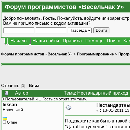
Форум программистов «Весельчак У»
Добро пожаловать,
Гость
. Пожалуйста,
войдите
или
зарегистр
Вам не пришло
письмо с кодом активации?
Начало
Наши сайты
Правила
Помощь
Поиск
Ка
Форум программистов «Весельчак У»
>
Программирование
>
Прогр
Страниц: [
1
]
Вниз
Автор
Тема: Нестандартный приход 
0 Пользователей и 1 Гость смотрят эту тему.
leksan
Нестандартны
Новенький
«
:
13-01-2011 13
Подскажите как быть в такой 
Offline
"ДатаПоступления", соответст