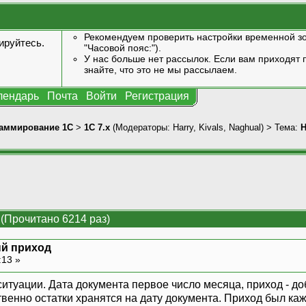
Рекомендуем проверить настройки временной зо
ируйтесь
.
"Часовой пояс:").
У нас больше нет рассылок. Если вам приходят п
знайте, что это не мы рассылаем.
лендарь
Почта
Войти
Регистрация
аммирование 1С
>
1С 7.x
(Модераторы:
Harry
,
Kivals
,
Naghual
) > Тема:
Н
(Прочитано 6214 раз)
й приход
:13 »
ситуации. Дата документа первое число месяца, приход - до
венно остатки хранятся на дату документа. Приход был кажд