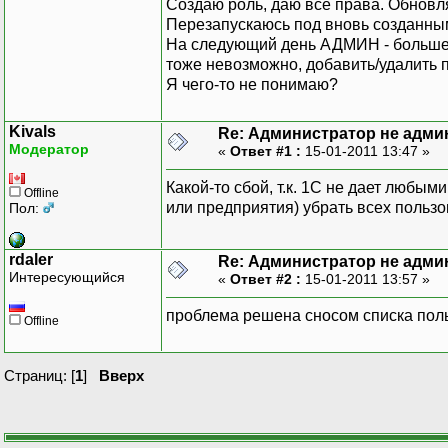
Создаю роль, даю все права. Обновл
Перезапускаюсь под вновь созданным
На следующий день АДМИН - больше 
тоже невозможно, добавить/удалить п
Я чего-то не понимаю?
Kivals
Re: Администратор не адми
Модератор
«
Ответ #1 :
15-01-2011 13:47 »
Какой-то сбой, т.к. 1С не дает любы
Offline
или предприятия) убрать всех пользо
Пол:
rdaler
Re: Администратор не адми
Интересующийся
«
Ответ #2 :
15-01-2011 13:57 »
проблема решена сносом списка поль
Offline
Страниц: [
1
]
Вверх