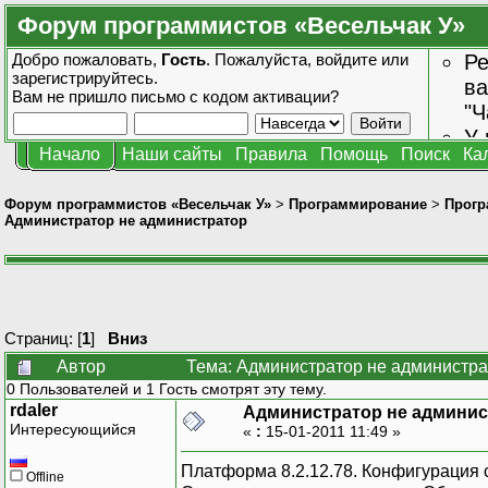
Форум программистов «Весельчак У»
Добро пожаловать,
Гость
. Пожалуйста,
войдите
или
Ре
зарегистрируйтесь
.
ва
Вам не пришло
письмо с кодом активации?
"Ч
У 
Начало
Наши сайты
Правила
Помощь
Поиск
Ка
от
зн
Форум программистов «Весельчак У»
>
Программирование
>
Прогр
Администратор не администратор
Страниц: [
1
]
Вниз
Автор
Тема: Администратор не администра
0 Пользователей и 1 Гость смотрят эту тему.
rdaler
Администратор не админис
Интересующийся
«
:
15-01-2011 11:49 »
Платформа 8.2.12.78. Конфигурация
Offline