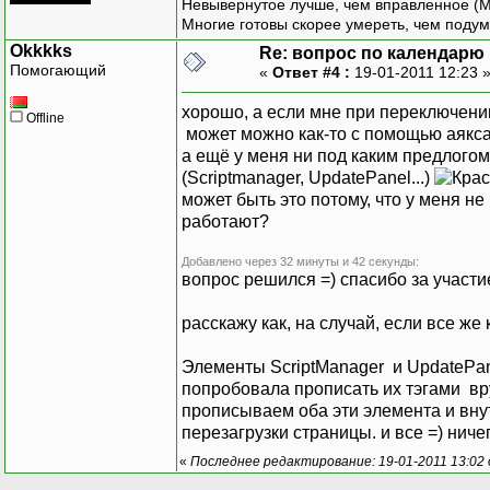
Невывернутое лучше, чем вправленное (М
Многие готовы скорее умереть, чем подум
Okkkks
Re: вопрос по календарю
Помогающий
«
Ответ #4 :
19-01-2011 12:23 
хорошо, а если мне при переключени
Offline
может можно как-то с помощью аякса
а ещё у меня ни под каким предлогом
(Scriptmanager, UpdatePanel...)
может быть это потому, что у меня не
работают?
Добавлено через 32 минуты и 42 секунды:
вопрос решился =) спасибо за участи
расскажу как, на случай, если все же 
Элементы ScriptManager и UpdatePan
попробовала прописать их тэгами вруч
прописываем оба эти элемента и вну
перезагрузки страницы. и все =) ничег
«
Последнее редактирование: 19-01-2011 13:02 