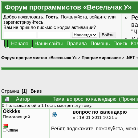
Форум программистов «Весельчак У»
Добро пожаловать,
Гость
. Пожалуйста,
войдите
или
Ре
зарегистрируйтесь
.
ва
Вам не пришло
письмо с кодом активации?
"Ч
У 
Начало
Наши сайты
Правила
Помощь
Поиск
Ка
от
зн
Форум программистов «Весельчак У»
>
Программирование
>
.NET 
Страниц: [
1
]
Вниз
Автор
Тема: вопрос по календарю (Прочит
0 Пользователей и 1 Гость смотрят эту тему.
Okkkks
вопрос по календарю
Помогающий
«
:
19-01-2011 10:31 »
Ребят, подскажите, пожалуйста, можн
Offline