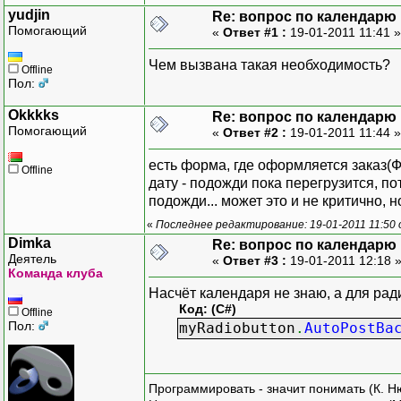
yudjin
Re: вопрос по календарю
Помогающий
«
Ответ #1 :
19-01-2011 11:41 
Чем вызвана такая необходимость?
Offline
Пол:
Okkkks
Re: вопрос по календарю
Помогающий
«
Ответ #2 :
19-01-2011 11:44 
есть форма, где оформляется заказ(Ф
Offline
дату - подожди пока перегрузится, п
подожди... может это и не критично, но
«
Последнее редактирование: 19-01-2011 11:50 
Dimka
Re: вопрос по календарю
Деятель
«
Ответ #3 :
19-01-2011 12:18 
Команда клуба
Насчёт календаря не знаю, а для рад
Код: (C#)
Offline
Пол:
myRadiobutton
.
AutoPostBa
Программировать - значит понимать (К. Н