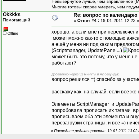
Невывернутое лучше, чем вправленное (М
Многие готовы скорее умереть, чем подум
Okkkks
Re: вопрос по календарю
Помогающий
«
Ответ #4 :
19-01-2011 12:23 
хорошо, а если мне при переключени
Offline
может можно как-то с помощью аякса
а ещё у меня ни под каким предлогом
(Scriptmanager, UpdatePanel...)
может быть это потому, что у меня не
работают?
Добавлено через 32 минуты и 42 секунды:
вопрос решился =) спасибо за участи
расскажу как, на случай, если все же 
Элементы ScriptManager и UpdatePan
попробовала прописать их тэгами вруч
прописываем оба эти элемента и вну
перезагрузки страницы. и все =) ничег
«
Последнее редактирование: 19-01-2011 13:02 