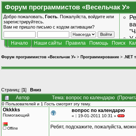
Форум программистов «Весельчак У»
Добро пожаловать,
Гость
. Пожалуйста,
войдите
или
Ре
зарегистрируйтесь
.
ва
Вам не пришло
письмо с кодом активации?
"Ч
У 
Начало
Наши сайты
Правила
Помощь
Поиск
Ка
от
зн
Форум программистов «Весельчак У»
>
Программирование
>
.NET 
Страниц: [
1
]
Вниз
Автор
Тема: вопрос по календарю (Прочит
0 Пользователей и 1 Гость смотрят эту тему.
Okkkks
вопрос по календарю
Помогающий
«
:
19-01-2011 10:31 »
Ребят, подскажите, пожалуйста, можн
Offline