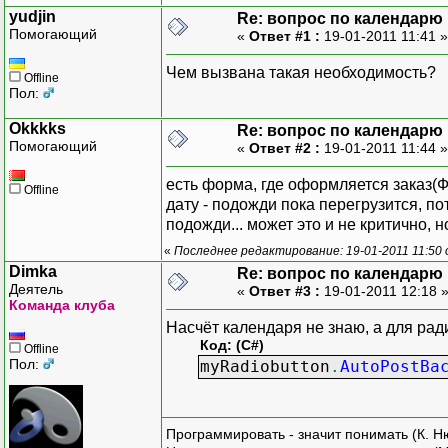
yudjin
Re: вопрос по календарю
Помогающий
«
Ответ #1 :
19-01-2011 11:41 
Чем вызвана такая необходимость?
Offline
Пол:
Okkkks
Re: вопрос по календарю
Помогающий
«
Ответ #2 :
19-01-2011 11:44 
есть форма, где оформляется заказ(Ф
Offline
дату - подожди пока перегрузится, п
подожди... может это и не критично, но
«
Последнее редактирование: 19-01-2011 11:50 
Dimka
Re: вопрос по календарю
Деятель
«
Ответ #3 :
19-01-2011 12:18 
Команда клуба
Насчёт календаря не знаю, а для рад
Код: (C#)
Offline
Пол:
myRadiobutton
.
AutoPostBa
Программировать - значит понимать (К. Н