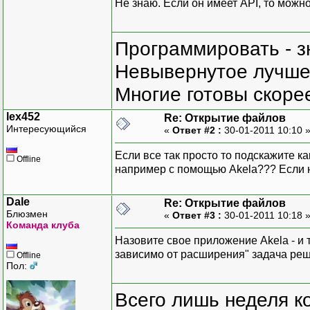
Не знаю. Если он имеет API, то можно
Программировать - з
Невывернутое лучше,
Многие готовы скорее
lex452
Re: Открытие файлов
Интересующийся
«
Ответ #2 :
30-01-2011 10:10 
Если все так просто то подскажите к
Offline
например с помощью Akela??? Если 
Dale
Re: Открытие файлов
Блюзмен
«
Ответ #3 :
30-01-2011 10:18 
Команда клуба
Назовите свое приложение Akela - и т
зависимо от расширения" задача реш
Offline
Пол:
Всего лишь неделя к