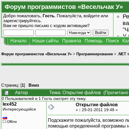
Форум программистов «Весельчак У»
Добро пожаловать,
Гость
. Пожалуйста,
войдите
или
Ре
зарегистрируйтесь
.
ва
Вам не пришло
письмо с кодом активации?
"Ч
У 
Начало
Наши сайты
Правила
Помощь
Поиск
Ка
от
зн
Форум программистов «Весельчак У»
>
Программирование
>
.NET 
Страниц: [
1
]
Вниз
Автор
Тема: Открытие файлов (Прочитано 
0 Пользователей и 1 Гость смотрят эту тему.
lex452
Открытие файлов
Интересующийся
«
:
29-01-2011 19:48 »
Подскажите пожалуйста, возможно ли
Offline
помощью определенной программы не