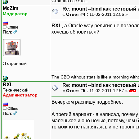
Странно всё это....
McZim
Re: mount --bind как тестовы
Модератор
«
Ответ #4 :
11-02-2011 12:56 »
RXL
, а Oracle way религия не позво
Offline
хочешь обновиться?
Пол:
Я странный
The CBO without stats is like a morning witho
RXL
Re: mount --bind как тестовы
Технический
«
Ответ #5 :
11-02-2011 12:57 »
Администратор
Вечерком распишу подробнее.
Offline
Пол:
А третий вариант - я написал, почем
маленькое и оно ночью, потому, чем б
то можно не напрягаясь и не торопя