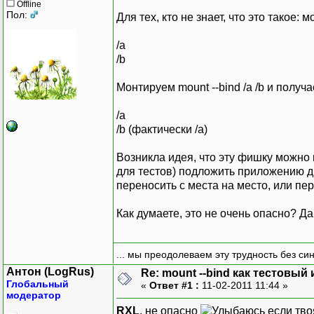
Offline
Пол:
Для тех, кто не знает, что это такое
/a
/b
Монтируем mount --bind /a /b и получа
/a
/b (фактически /a)
Возникла идея, что эту фишку можно п
для тестов) подложить приложению д
переносить с места на место, или п
Как думаете, это не очень опасно? Да
... мы преодолеваем эту трудность без си
Антон (LogRus)
Re: mount --bind как тестовы
Глобальный
«
Ответ #1 :
11-02-2011 11:44 »
модератор
RXL
, не опасно
если тво