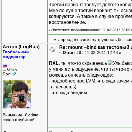
Третий вариант требует долгого копи
Мне по душе третий вариант, т.к. о
копируются. А также в случае пробл
восстановление.
«
Последнее редактирование: 11-02-2011 12:09
... мы преодолеваем эту трудность без си
Антон (LogRus)
Re: mount --bind как тестовы
Глобальный
«
Ответ #3 :
11-02-2011 12:43 »
модератор
RXL
, ты что-то скрываешь
у меня есть ощущение, что ты что-то
Offline
Пол:
можешь описать следующее:
- подробнее про LVM, что куда зачем и
ты делаешь)
- что куда биндим
Внимание! Люблю
сахар в кубиках!