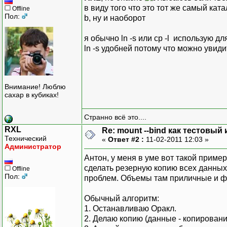
в виду того что это тот же самый катал
Offline
Пол:
b, ну и наоборот
я обычно ln -s или cp -l использую 
ln -s удобней потому что можно увид
Внимание! Люблю
сахар в кубиках!
Странно всё это....
RXL
Re: mount --bind как тестовы
Технический
«
Ответ #2 :
11-02-2011 12:03 »
Администратор
Антон, у меня в уме вот такой пример
сделать резерную копию всех данных
Offline
Пол:
проблем. Объемы там приличные и ф
Обычный алгоритм:
1. Останавливаю Оракл.
2. Делаю копию (данные - копировани