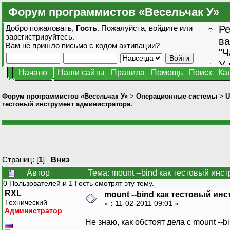
Форум программистов «Весельчак У»
Добро пожаловать,
Гость
. Пожалуйста,
войдите
или
Ре
зарегистрируйтесь
.
ва
Вам не пришло
письмо с кодом активации?
"Ч
У 
Начало
Наши сайты
Правила
Помощь
Поиск
Ка
от
зн
Форум программистов «Весельчак У»
>
Операционные системы
>
U
тестовый инструмент администратора.
Страниц: [
1
]
Вниз
Автор
Тема: mount --bind как тестовый ин
0 Пользователей и 1 Гость смотрят эту тему.
RXL
mount --bind как тестовый ин
Технический
«
:
11-02-2011 09:01 »
Администратор
Не знаю, как обстоят дела с mount --bi