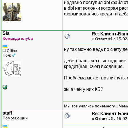
недавно поступил dbf файл о
в dbf нет колонки которая ра
формировались кредит и дебе
Sla
Re: Клиент-Бан
Команда клуба
«
Ответ #1 :
15-02
ну так можно ведь по счету д
Offline
Пол:
дебет( наш счет) - исходящие
кредит(наш счет) входящие.
Проблема может возникнуть, 
зы а чей у них КБ?
Мы все учились понемногу... Чему
staff
Re: Клиент-Бан
Помогающий
«
Ответ #2 :
15-02