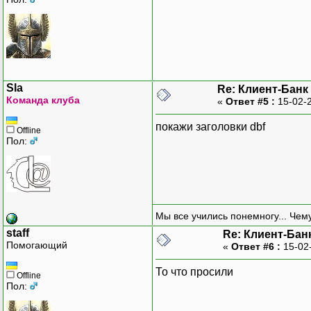
Sla
Re: Клиент-Банк
Команда клуба
«
Ответ #5 :
15-02-2
покажи заголовки dbf
Offline
Пол:
Мы все учились понемногу... Чему
staff
Re: Клиент-Бан
Помогающий
«
Ответ #6 :
15-02
То что просили
Offline
Пол: