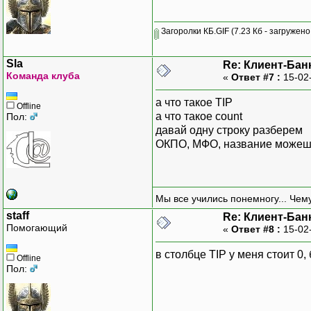
Загоролки КБ.GIF
(7.23 Кб - загружено
Sla
Re: Клиент-Бан
Команда клуба
«
Ответ #7 :
15-02
а что такое TIP
Offline
а что такое count
Пол:
давай одну строку разберем
ОКПО, МФО, название можеш
Мы все учились понемногу... Чему
staff
Re: Клиент-Бан
Помогающий
«
Ответ #8 :
15-02
в столбце TIP у меня стоит 0
Offline
Пол: