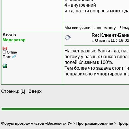
4 - внутренний
и т.д. на эти вопросы может д
Мы все учились понемногу... Чему
Kivals
Re: Клиент-Бан
Модератор
«
Ответ #11 :
16-02
Насчет разные банки - да, на
Offline
потому у разных банков вполн
Пол:
полей близким к 100%.
Тем более что задача стоит 
неправильно импортированные 
Страниц: [
1
]
Вверх
Форум программистов «Весельчак У»
>
Программирование
>
Прогр