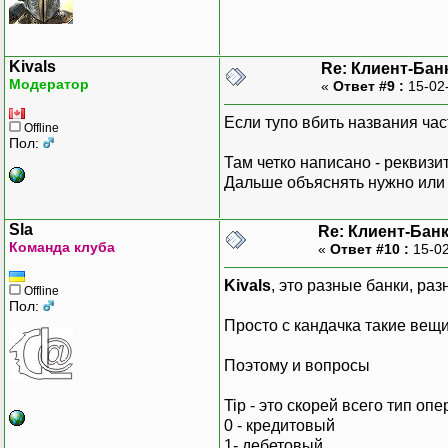
Kivals
Re: Клиент-Бан
Модератор
«
Ответ #9 :
15-02-
Если тупо вбить названия час
Offline
Пол:
Там четко написано - реквизит
Дальше объяснять нужно ил
Sla
Re: Клиент-Бан
Команда клуба
«
Ответ #10 :
15-02
Kivals
, это разные банки, ра
Offline
Пол:
Просто с кандачка такие вещ
Поэтому и вопросы
Tip - это скорей всего тип оп
0 - кредитовый
1- дебетовый