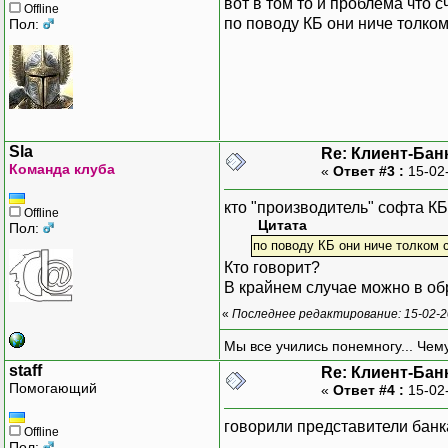
вот в том то и проблема что с
Offline
по поводу КБ они ниче толком 
Пол:
Sla
Re: Клиент-Бан
Команда клуба
«
Ответ #3 :
15-02
кто "производитель" софта К
Offline
Цитата
Пол:
по поводу КБ они ниче толком с
Кто говорит?
В крайнем случае можно в обр
«
Последнее редактирование: 15-02-20
Мы все учились понемногу... Чему
staff
Re: Клиент-Бан
Помогающий
«
Ответ #4 :
15-02-
говорили представители бан
Offline
Пол: