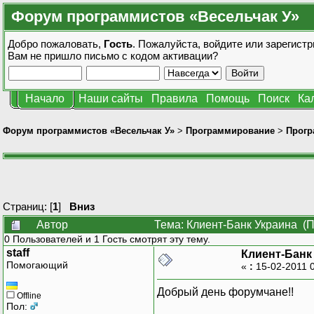
Форум программистов «Весельчак У»
Добро пожаловать,
Гость
. Пожалуйста,
войдите
или
зарегистр
Вам не пришло
письмо с кодом активации?
Начало
Наши сайты
Правила
Помощь
Поиск
Ка
Форум программистов «Весельчак У»
>
Программирование
>
Прогр
Страниц: [
1
]
Вниз
Автор
Тема: Клиент-Банк Украина (П
0 Пользователей и 1 Гость смотрят эту тему.
staff
Клиент-Банк
Помогающий
«
:
15-02-2011 
Добрый день форумчане!!
Offline
Пол: