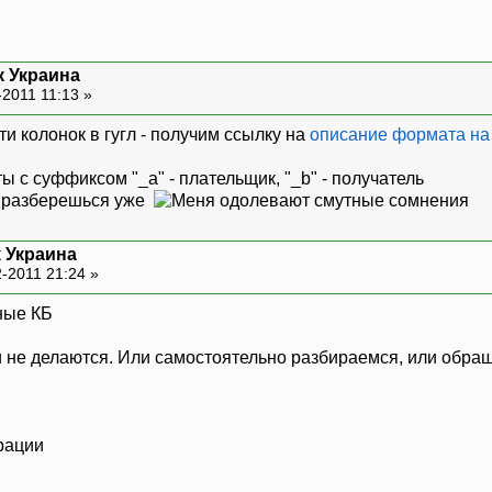
к Украина
2011 11:13 »
ти колонок в гугл - получим ссылку на
описание формата на
ы с суффиксом "_a" - плательщик, "_b" - получатель
и разберешься уже
к Украина
-2011 21:24 »
зные КБ
и не делаются. Или самостоятельно разбираемся, или обра
ерации