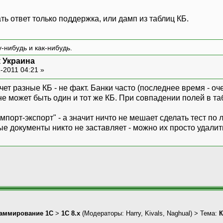
ать ответ только поддержка, или дамп из таблиц КБ.
-нибудь и как-нибудь.
к Украина
-2011 04:21 »
счет разные КБ - не факт. Банки часто (последнее время - о
е может быть один и тот же КБ. При совпадении полей в та
"импорт-экспорт" - а значит ничто не мешает сделать тест
документы никто не заставляет - можно их просто удалить, 
аммирование 1С
>
1С 8.x
(Модераторы:
Harry
,
Kivals
,
Naghual
) > Тема:
К