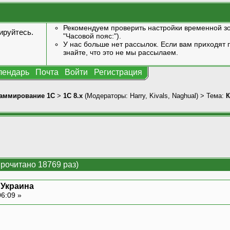
Рекомендуем проверить настройки временной зо
ируйтесь
.
"Часовой пояс:").
У нас больше нет рассылок. Если вам приходят п
знайте, что это не мы рассылаем.
лендарь
Почта
Войти
Регистрация
аммирование 1С
>
1С 8.x
(Модераторы:
Harry
,
Kivals
,
Naghual
) > Тема:
К
рочитано 18769 раз)
 Украина
06:09 »