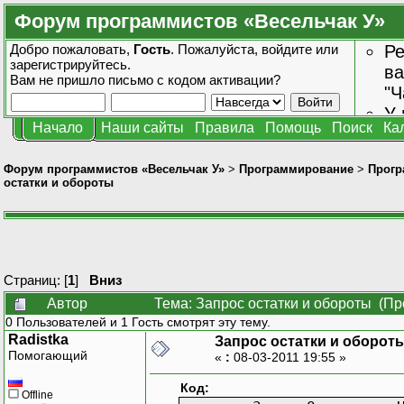
Форум программистов «Весельчак У»
Добро пожаловать,
Гость
. Пожалуйста,
войдите
или
Ре
зарегистрируйтесь
.
ва
Вам не пришло
письмо с кодом активации?
"Ч
У 
Начало
Наши сайты
Правила
Помощь
Поиск
Ка
от
зн
Форум программистов «Весельчак У»
>
Программирование
>
Прогр
остатки и обороты
Страниц: [
1
]
Вниз
Автор
Тема: Запрос остатки и обороты (Пр
0 Пользователей и 1 Гость смотрят эту тему.
Radistka
Запрос остатки и оборот
Помогающий
«
:
08-03-2011 19:55 »
Код:
Offline