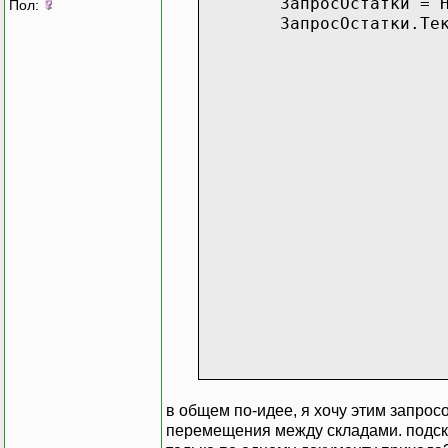
ЗапросОстатки = 
Пол:
ЗапросОстатки.Те
в общем по-идее, я хочу этим запро
перемещения между складами. подска