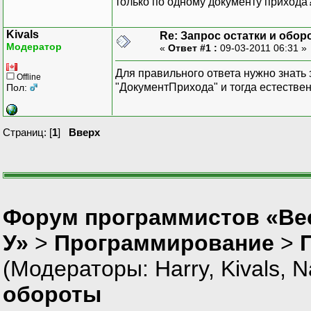
только по одному документу прихода? 
Kivals
Re: Запрос остатки и обор
Модератор
«
Ответ #1 :
09-03-2011 06:31 »
ЗапросОстатки.Ус
Для правильного ответа нужно знать 
Offline
ЗапросОстатки.Ус
"ДокументПрихода" и тогда естествен
Пол:
ЗапросОстатки.Ус
ЗапросОстатки.Ус
ЗапросОстатки.Ус
Страниц: [
1
]
Вверх
ЗапросОстатки.Ус
Форум программистов «Ве
У»
>
Программирование
>
(Модераторы:
Harry
,
Kivals
,
N
обороты