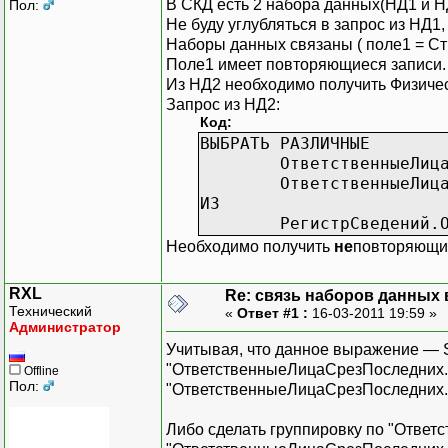
В СКД есть 2 набора данных(НД1 и НД
Пол:
Не буду углубляться в запрос из НД1,
Наборы данных связаны ( поле1 = Ст
Поле1 имеет повторяющиеся записи.
Из НД2 необходимо получить Физическо
Запрос из НД2:
Код:
ВЫБРАТЬ РАЗЛИЧНЫЕ
ОтветственныеЛиц
ОтветственныеЛиц
ИЗ
РегистрСведений.
Необходимо получить
не
повторяющие
RXL
Re: связь наборов данных 
Технический
«
Ответ #1 :
16-03-2011 19:59 »
Администратор
Учитывая, что данное выражение — S
"ОтветственныеЛицаСрезПоследних.Ф
Offline
Пол:
"ОтветственныеЛицаСрезПоследних.С
Либо сделать группировку по "Отве