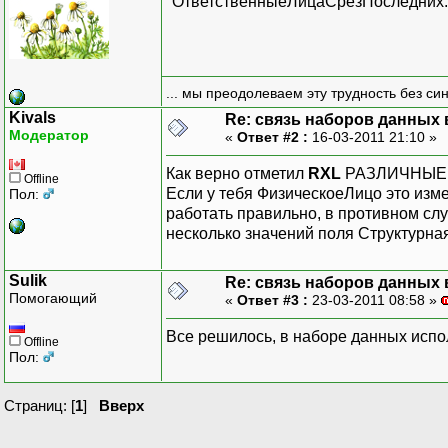
"ОтветственныеЛицаСрезПоследних.С
... мы преодолеваем эту трудность без си
Kivals
Re: связь наборов данных 
Модератор
«
Ответ #2 :
16-03-2011 21:10 »
Как верно отметил
RXL
РАЗЛИЧНЫЕ п
Offline
Если у тебя ФизическоеЛицо это изме
Пол:
работать правильно, в противном слу
несколько значений поля Структурная
Sulik
Re: связь наборов данных 
Помогающий
«
Ответ #3 :
23-03-2011 08:58 »
Все решилось, в наборе данных ис
Offline
Пол:
Страниц: [
1
]
Вверх