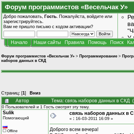
Форум программистов «Весельчак У»
Добро пожаловать,
Гость
. Пожалуйста,
войдите
или
Ре
зарегистрируйтесь
.
ва
Вам не пришло
письмо с кодом активации?
"Ч
У 
Начало
Наши сайты
Правила
Помощь
Поиск
Ка
от
зн
Форум программистов «Весельчак У»
>
Программирование
>
Прогр
наборов данных в СКД
Страниц: [
1
]
Вниз
Автор
Тема: связь наборов данных в СКД 
0 Пользователей и 1 Гость смотрят эту тему.
Sulik
связь наборов данных в 
Помогающий
«
:
16-03-2011 16:09 »
Доброго всем вечера!
Offline