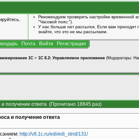
Рекомендуем проверить настройки временной зо
ируйтесь
.
"Часовой пояс:").
У нас больше нет рассылок. Если вам приходят п
знайте, что это не мы рассылаем.
лендарь
Почта
Войти
Регистрация
аммирование 1С
>
1С 8.2: Управляемое приложение
(Модераторы:
Har
 и получение ответа (Прочитано 18845 раз)
оса и получение ответа
исанием:
http://v8.1c.ru/edi/edi_stnd/131/