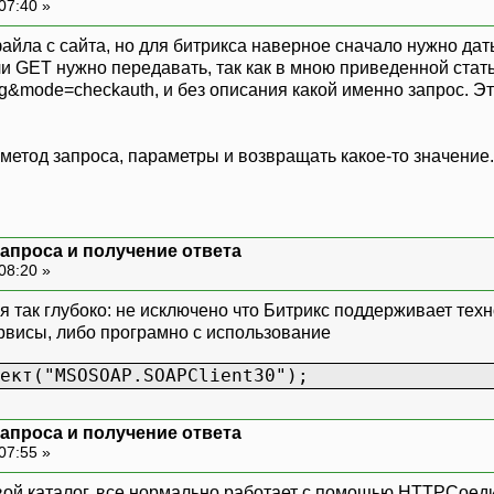
07:40 »
айла с сайта, но для битрикса наверное сначало нужно д
и GET нужно передавать, так как в мною приведенной статье
g&mode=checkauth, и без описания какой именно запрос. Это
метод запроса, параметры и возвращать какое-то значение.
запроса и получение ответа
08:20 »
я так глубоко: не исключено что Битрикс поддерживает те
рвисы, либо програмно с использование
ект("MSOSOAP.SOAPClient30");
запроса и получение ответа
07:55 »
свой каталог, все нормально работает с помощью HTTPСоед