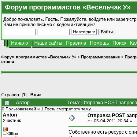
Форум программистов «Весельчак У»
Добро пожаловать,
Гость
. Пожалуйста,
войдите
или
зарегистр
Вам не пришло
письмо с кодом активации?
Начало
Наши сайты
Правила
Помощь
Поиск
Ка
Форум программистов «Весельчак У»
>
Программирование
>
Прогр
ответа
Страниц: [
1
]
Вниз
Автор
Тема: Отправка POST запроса
0 Пользователей и 1 Гость смотрят эту тему.
Anton
Отправка POST запр
Участник
«
:
05-04-2011 20:34 »
Собственно есть ресурс с оп
Offline