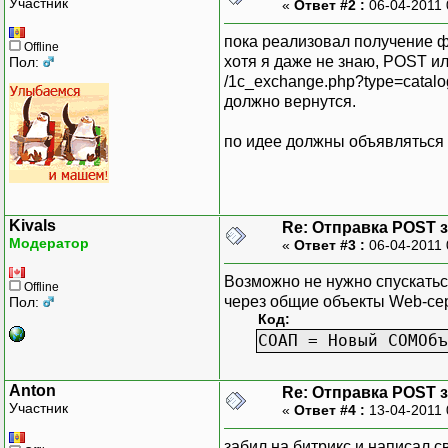
Участник
«
Ответ #2 :
06-04-2011 
пока реализовал получение ф
Offline
хотя я даже не знаю, POST ил
Пол:
/1c_exchange.php?type=catalo
должно вернутся.
по идее должны объявляться 
Kivals
Re: Отправка POST 
Модератор
«
Ответ #3 :
06-04-2011 
Возможно не нужно спускатьс
Offline
через общие объекты Web-се
Пол:
Код:
СОАП = Новый COMОбъ
Anton
Re: Отправка POST 
Участник
«
Ответ #4 :
13-04-2011 
забил на битрикс и написал 