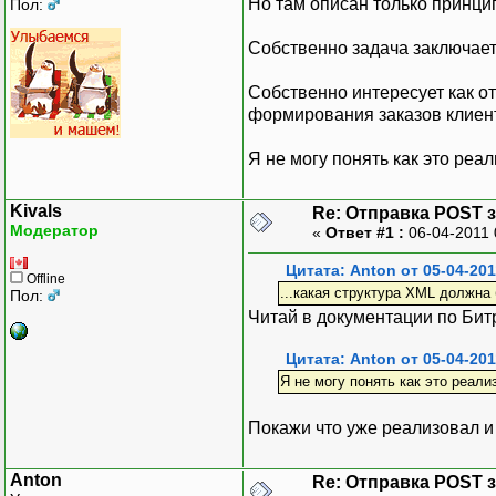
Но там описан только принци
Пол:
Собственно задача заключае
Собственно интересует как от
формирования заказов клиен
Я не могу понять как это ре
Kivals
Re: Отправка POST 
Модератор
«
Ответ #1 :
06-04-2011 
Цитата: Anton от 05-04-201
Offline
...какая структура XML должна 
Пол:
Читай в документации по Битр
Цитата: Anton от 05-04-201
Я не могу понять как это реал
Покажи что уже реализовал и 
Anton
Re: Отправка POST 