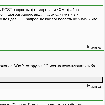
ать POST запрос на формирование XML файла
 пишеться запрос вида: http://<сайт>/<путь>
 по идее GET запрос, но как его послать не знаю, и что
Записан
хнологию SOAP, которую в 1С можно использовать либо
Записан
инение(Сервер, Порт); все нормально работает