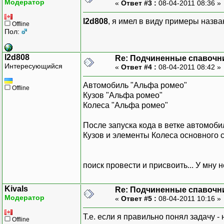
Модератор
«
Ответ #3 :
08-04-2011 08:36 »
l2d808
, я имел в виду примеры назва
Offline
Пол:
l2d808
Re: Подчиненные спавочн
Интересующийся
«
Ответ #4 :
08-04-2011 08:42 »
Автомобиль "Альфа ромео"
Offline
Кузов "Альфа ромео"
Колеса "Альфа ромео"
После запуска кода в ветке автомоб
Кузов и элементы Колеса основного 
КонецЕсл
row=row+
конеццикла;
поиск провести и присвоить... У мну н
КоличествоЭлемен
КолЕксель=cel;
Kivals
Re: Подчиненные спавочн
сообщить(КолБитихГарныту
Модератор
«
Ответ #5 :
08-04-2011 10:16 »
КонецПроцедуры
Т.е. если я правильно понял задачу -
Offline