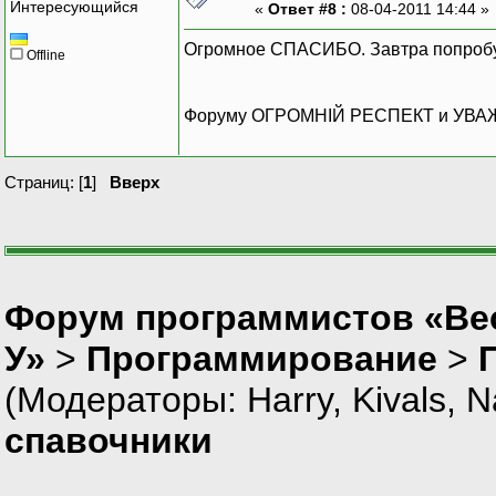
Интересующийся
«
Ответ #8 :
08-04-2011 14:44 »
Если ТипЗначения
спСост =
Огромное СПАСИБО. Завтра попробую 
Offline
КонецЕсли;
спСост.ДобавитьЗ
Сп.Установить(Ид
Форуму ОГРОМНІЙ РЕСПЕКТ и УВАЖ
КонецФункции // Добавить
//**********************
Страниц: [
1
]
Вверх
Процедура Сформировать()
спОсн = СоздатьО
спСостав = Созда
Спр=СоздатьОбъек
Спр.ВыбратьЭлеме
Пока Спр.Получит
Форум программистов «Ве
Если Спр
Если Спр
У»
>
Программирование
>
Если Спр
(Модераторы:
Harry
,
Kivals
,
N
Иначе
спавочники
КонецЕсл
КонецЦикла;