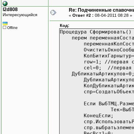
l2d808
Re: Подчиненные спавочн
Интересующийся
«
Ответ #2 :
08-04-2011 08:28 »
Код:
Offline
Процедура Сформировать()
перем переменнаяСоста
переменнаяКолСос
ОчиститьОкноСооб
КолБитихГарнытур
row=1; //первая 
cel=0; //первая 
ДубликатыАртикулов=0
ДубликатыАртикул
КолДубликатыАрти
спр=СоздатьОбъек
Если ВыбТМЦ.Разм
Тек=ВыбТ
КонецЕсли;
спр.Использовать
спр.выбратьэлеме
ВесВст1=0;