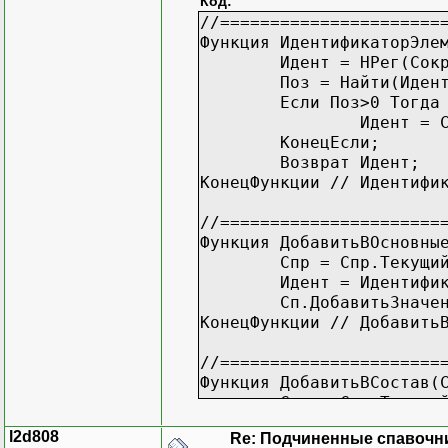
Код:
//======================
Функция ИдентификаторЭле
Идент = НРег(Сок
Поз = Найти(Иден
Если Поз>0 Тогда
Идент = 
КонецЕсли;
Возврат Идент;
КонецФункции // Идентифи
//======================
Функция ДобавитьВОсновны
Спр = Спр.Текущи
Идент = Идентифи
Сп.ДобавитьЗначе
КонецФункции // Добавить
//======================
Функция ДобавитьВСостав(
Спр = Спр.Текущи
Идент = Идентифи
l2d808
Re: Подчиненные спавочн
спСост = Сп.Полу