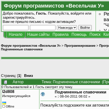
Форум программистов «Весельчак У»
Добро пожаловать,
Гость
. Пожалуйста,
войдите
или
Ре
зарегистрируйтесь
.
ва
Вам не пришло
письмо с кодом активации?
"Ч
У 
Начало
Наши сайты
Правила
Помощь
Поиск
Ка
от
зн
Форум программистов «Весельчак У»
>
Программирование
>
Прогр
Подчиненные спавочники
Страниц: [
1
]
Вниз
Автор
Тема: Подчиненные спавочники (Про
0 Пользователей и 1 Гость смотрят эту тему.
l2d808
Подчиненные спавочники
Интересующийся
«
:
08-04-2011 08:02 »
Пожалуйста подскажите как автомат
Offline