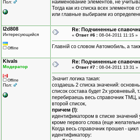
наименование элементов, не учитыв
Пол:
Тогда как из списка всех элементов 
или главные выбираем из определенно
l2d808
Re: Подчиненные спавочн
Интересующийся
«
Ответ #6 :
08-04-2011 11:15 »
Главній со словом Автомобиль, а так
Offline
Kivals
Re: Подчиненные спавочн
Модератор
«
Ответ #7 :
08-04-2011 13:31 »
Значит логика такая:
Offline
создаешь 2 списка значений: основны
Пол:
список состава будет 2х уровневый, т
перебираешь весь справочник ТМЦ, и
второй список,
причем (!)
:
идентификатором в списке значений 
кроме первого слова (еще желательно
Когда весь справочник прошел - цикл
идентификатору: