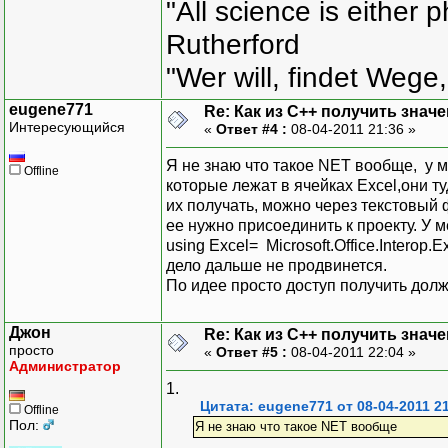
"All science is either 
Rutherford
"Wer will, findet Wege,
eugene771
Re: Как из С++ получить знач
Интересующийся
«
Ответ #4 :
08-04-2011 21:36 »
Я не знаю что такое NET вообще, у м
Offline
которые лежат в ячейках Excel,они 
их получать, можно через текстовый фа
ее нужно присоединить к проекту. У 
using Excel= Microsoft.Office.Interop.Exc
дело дальше не продвинется.
По идее просто доступ получить долж
Джон
Re: Как из С++ получить знач
просто
«
Ответ #5 :
08-04-2011 22:04 »
Администратор
1.
Цитата: eugene771 от 08-04-2011 2
Offline
Пол:
Я не знаю что такое NET вообще