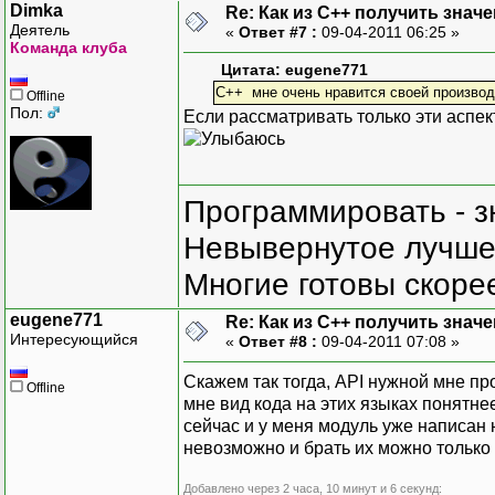
Dimka
Re: Как из С++ получить знач
Деятель
«
Ответ #7 :
09-04-2011 06:25 »
Команда клуба
Цитата: eugene771
С++ мне очень нравится своей производ
Offline
Пол:
Если рассматривать только эти аспек
Программировать - з
Невывернутое лучше,
Многие готовы скорее
eugene771
Re: Как из С++ получить знач
Интересующийся
«
Ответ #8 :
09-04-2011 07:08 »
Скажем так тогда, API нужной мне пр
Offline
мне вид кода на этих языках понятне
сейчас и у меня модуль уже написан
невозможно и брать их можно только
Добавлено через 2 часа, 10 минут и 6 секунд: