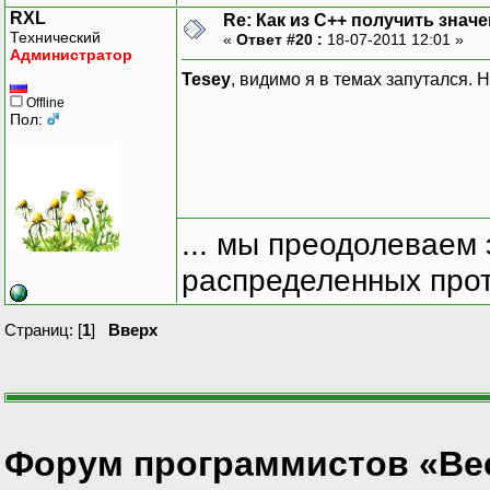
6L,(long)Excel::xlColumn
RXL
Re: Как из С++ получить знач
"My Graph", "x", "f(x)")
Технический
«
Ответ #20 :
18-07-2011 12:01 »
Администратор
//Give the chart sheet a
Tesey
, видимо я в темах запутался. Н
pChart->Name = "My Data 
}
Offline
Пол:
//If there has been an e
catch(_com_error & error
{
cout << "COM ERROR" << e
}
//Finally Uninitialise t
... мы преодолеваем 
CoUninitialize();
распределенных прот
//Finish the C++ program
return 0;
}
Страниц: [
1
]
Вверх
Форум программистов «Ве