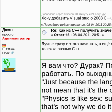
Добавлено через 8 часов, 31 минуту и 21 секунду:
Хочу добавить Visual studio 2008 C+
«
Последнее редактирование: 08-04-2011 20:25
Джон
Re: Как из С++ получить знач
просто
«
Ответ #3 :
08-04-2011 20:51 »
Администратор
Лучше сразу с этого начинать, а ещё 
тележка разных С++.
Offline
Пол:
Я вам что? Дурак? П
работать. По выходн
"Just because the lan
not mean that it’s the 
"Physics is like sex: s
that's not why we do i