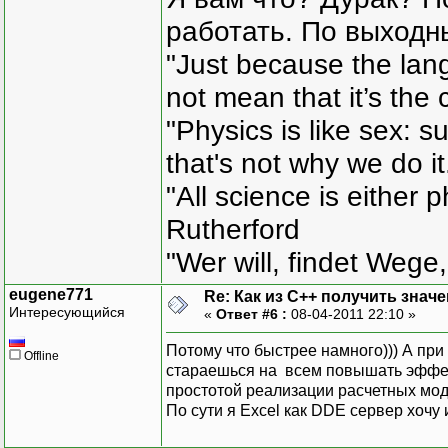
работать. По выходн
"Just because the lan
not mean that it’s the 
"Physics is like sex: s
that's not why we do i
"All science is either 
Rutherford
"Wer will, findet Wege,
eugene771
Re: Как из С++ получить знач
Интересующийся
«
Ответ #6 :
08-04-2011 22:10 »
Потому что быстрее намного))) А при
Offline
стараешься на всем повышать эффек
простотой реализации расчетных моду
По сути я Excel как DDE сервер хочу 