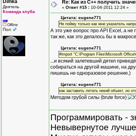
Dimka
Re: Как из С++ получить знач
xl.CreateInstance(L"Exce
Деятель
«
Ответ #15 :
10-04-2011 12:24 »
//Make the Excel applica
Команда клуба
xl->Visible = true;
Цитата: eugene771
//Add a (new) workbook
Не пойму только как мне указатель напра
Offline
Пол:
xl->Workbooks->Add(Excel
А это уже вопрос про API Excel, а не
//Get a pointer to the a
так же, как это делалось бы в макрос
Excel::_WorksheetPtr pSh
//Set the name of the sh
Цитата: eugene771
pSheet->Name = "Chart Da
#import "C:\Program Files\Microsoft Off
//Get a pointer to the c
...и всякий залетевший дятел приведё
Excel::RangePtr pRange =
собираться на другой машине, на друг
//Define the number of p
пишешь не одноразовое решение.)
unsigned Nplot = 100;
//Set the lower and uppe
Цитата: eugene771
double x_low = 0.0, x_hi
как заставить летать некий объект, но э
//Calculate the size of 
Методом грубой силы (brute force)
//Note a cast to an doub
double h = (x_high - x_l
//Create two columns of 
Программировать - з
//We put labels at the t
Невывернутое лучше,
pRange->Item[1][1] = "x"
//Now we fill in the res