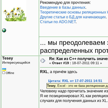
pSheet->Range[(Excel::Ra
Рекомендую для прочтения:
// Create the chart as a
Введение в базы данных
.
Excel::_ChartPtr pChart=
Теоретические основы реляционных 
//Use the ChartWizard to
Другие статьи о БД для начинающих
.
//The arguments to the c
Статьи по ADO.NET
.
//Source: the data range
//Gallery: the chart typ
//Format: a chart format
//PlotBy: whether the da
... мы преодолеваем 
//CategoryLabels: an ind
// containing category (
распределенных прот
// (because our first co
Tesey
// the x values, we must
Re: Как из С++ получить знач
Интересующийся
//SeriesLabels: an index
«
Ответ #19 :
18-07-2011 09:11 »
// series (y) labels
RXL
, а причём здесь
// (our first row contai
Offline
// so we set this to 1)
Цитата: RXL от 17-07-2011 14:51
//HasLegend: boolean set
Tesey
, Excel - это не база реляционная 
//Title: the title of th
Человеку надо прочитать значение из
//CategoryTitle: the x-a
Я не позиционировал ХL как реляцио
//ValueTitle: the y-axis
случаях для получения данных из XL
pChart->ChartWizard((Exc
(long)Excel::xlXYScatter