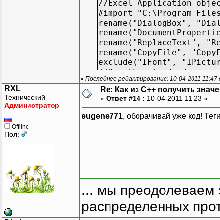
//Excel Application obje
#import "C:\Program File
rename("DialogBox", "Dia
rename("DocumentProperti
rename("ReplaceText", "R
rename("CopyFile", "Copy
exclude("IFont", "IPictu
//Use the standard names
«
Последнее редактирование: 10-04-2011 11:47
using namespace std;
RXL
Re: Как из С++ получить знач
//Define our own functio
Технический
«
Ответ #14 :
10-04-2011 11:23 »
//In general this could 
Администратор
double f(const double &x
eugene771
, оборачивай уже код! Теги: 
//Main driver program
Offline
int main()
Пол:
{
//Surround the entire in
try
{
//Initialise the COM int
... мы преодолеваем 
CoInitialize(NULL);
//Define a pointer to th
распределенных прот
Excel::_ApplicationPtr x
//Start one instance of 