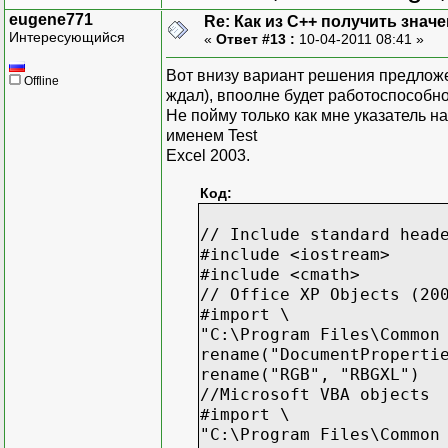
eugene771
Re: Как из С++ получить знач
Интересующийся
«
Ответ #13 :
10-04-2011 08:41 »
Вот внизу вариант решения предложе
Offline
ждал), впоолне будет работоспособно
Не пойму только как мне указатель на
именем Test
Excel 2003.
Код:
// Include standard head
#include <iostream>
#include <cmath>
// Office XP Objects (20
#import \
"C:\Program Files\Common
rename("DocumentProperti
rename("RGB", "RBGXL")
//Microsoft VBA objects
#import \
"C:\Program Files\Common