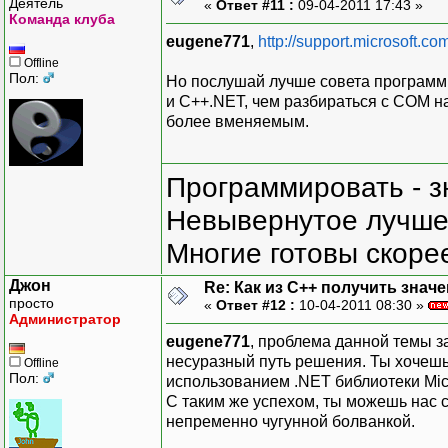
Деятель
«
Ответ #11 :
09-04-2011 17:43 »
Команда клуба
eugene771
,
http://support.microsoft.c
Offline
Пол:
Но послушай лучше совета программи
и C++.NET, чем разбираться с COM на
более вменяемым.
Программировать - з
Невывернутое лучше,
Многие готовы скорее
Джон
Re: Как из С++ получить знач
просто
«
Ответ #12 :
10-04-2011 08:30 »
Администратор
eugene771
, проблема данной темы з
несуразный путь решения. Ты хочешь 
Offline
Пол:
использованием .NET библиотеки Microso
С таким же успехом, ты можешь нас сп
непременно чугунной болванкой.