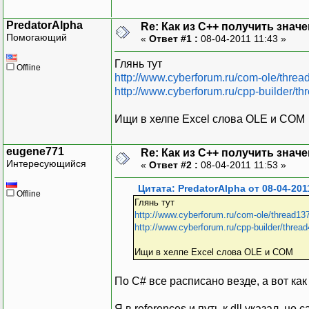
PredatorAlpha
Re: Как из С++ получить знач
Помогающий
«
Ответ #1 :
08-04-2011 11:43 »
Глянь тут
Offline
http://www.cyberforum.ru/com-ole/thre
http://www.cyberforum.ru/cpp-builder/t
Ищи в хелпе Excel слова OLE и COM
eugene771
Re: Как из С++ получить знач
Интересующийся
«
Ответ #2 :
08-04-2011 11:53 »
Цитата: PredatorAlpha от 08-04-201
Offline
Глянь тут
http://www.cyberforum.ru/com-ole/thread13
http://www.cyberforum.ru/cpp-builder/threa
Ищи в хелпе Excel слова OLE и COM
По С# все расписано везде, а вот как 
Я в references и путь к dll указал, но