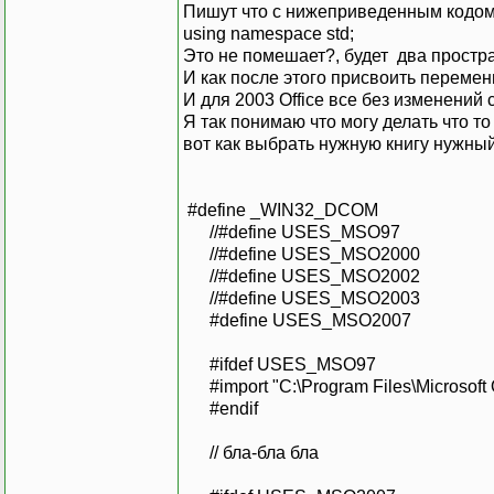
Пишут что с нижеприведенным кодом 
using namespace std;
Это не помешает?, будет два простра
И как после этого присвоить переме
И для 2003 Office все без изменений
Я так понимаю что могу делать что то
вот как выбрать нужную книгу нужный
#define _WIN32_DCOM
//#define USES_MSO97
//#define USES_MSO2000
//#define USES_MSO2002
//#define USES_MSO2003
#define USES_MSO2007
#ifdef USES_MSO97
#import "C:\Program Files\Microsoft 
#endif
// бла-бла бла