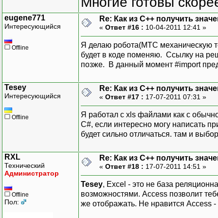
Многие готовы скорее
//using a single for loo
for(unsigned i=0;i<Nplot
eugene771
Re: Как из С++ получить знач
{
Интересующийся
«
Ответ #16 :
10-04-2011 12:41 »
//Calculate the value of
double x = x_low + i*h;
Я делаю робота(МТС механическую то
Offline
//The first column is ou
будет в коде поменяю. Cсылку на ре
pRange->Item[i+2][1] = x
позже. В данный момент #import пре
//The second column is f
pRange->Item[i+2][2] = f
Tesey
Re: Как из С++ получить знач
}
Интересующийся
«
Ответ #17 :
17-07-2011 07:31 »
//The sheet "Chart Data"
//required to generate t
Я работал с xls файлами как с обычн
Offline
//In order to use the Ex
С#, если интересно могу написать пр
//we must convert the da
будет сильно отличаться. там и выбор 
//Set a pointer to the f
Excel::RangePtr pBeginRa
RXL
Re: Как из С++ получить знач
//Set a pointer to the l
Технический
«
Ответ #18 :
17-07-2011 14:51 »
Excel::RangePtr pEndRang
Администратор
//Make a "composite" ran
Tesey
, Excel - это не база реляцион
//and end of our data
возможностями. Access позволит теб
Offline
//Note the casts to poin
Пол:
же отображать. Не нравится Access -
Excel::RangePtr pTotalRa