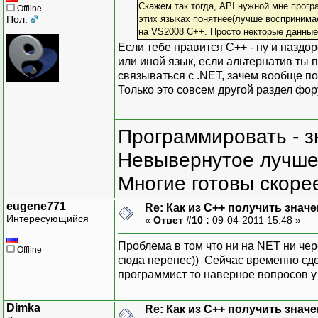
Скажем так тогда, API нужной мне прогр
Offline
Пол:
этих языках понятнее(лучше воспринимае
на VS2008 C++. Просто некторые данные
Если тебе нравится C++ - ну и наздо
или иной язык, если альтернатив ты 
связываться с .NET, зачем вообще пол
Только это совсем другой раздел фор
Программировать - з
Невывернутое лучше,
Многие готовы скорее
eugene771
Re: Как из С++ получить знач
Интересующийся
«
Ответ #10 :
09-04-2011 15:48 »
Проблема в том что ни на NET ни че
Offline
сюда перенес)) Сейчас временно сдел
программист то наверное вопросов у
Dimka
Re: Как из С++ получить знач