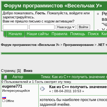
Форум программистов «Весельчак У»
Добро пожаловать,
Гость
. Пожалуйста,
войдите
или
Ре
зарегистрируйтесь
.
ва
Вам не пришло
письмо с кодом активации?
"Ч
У 
Начало
Наши сайты
Правила
Помощь
Поиск
Ка
от
зн
Форум программистов «Весельчак У»
>
Программирование
>
.NET 
Страниц: [
1
]
Вниз
Автор
Тема: Как из С++ получить значение
0 Пользователей и 1 Гость смотрят эту тему.
eugene771
Как из С++ получить значение
Интересующийся
«
:
08-04-2011 10:53 »
хотелось бы наиболее простым спосо
Offline
заданной ячейке.