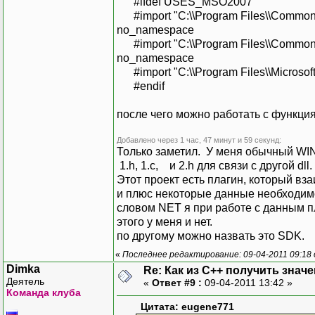
#ifdef USES_MSO2007
#import "C:\\Program Files\\Common 
no_namespace
#import "C:\\Program Files\\Common 
no_namespace
#import "C:\\Program Files\\Microso
#endif
после чего можно работать с функци
Добавлено через 1 час, 47 минут и 59 секунд:
Только заметил. У меня обычный WIN3
1.h, 1.c, и 2.h для связи с другой dll.
Этот проект есть плагин, который в
и плюс некоторые данные необходимо 
словом NET я при работе с данным пл
этого у меня и нет.
по другому можно назвать это SDK.
«
Последнее редактирование: 09-04-2011 09:18
Dimka
Re: Как из С++ получить знач
Деятель
«
Ответ #9 :
09-04-2011 13:42 »
Команда клуба
Цитата: eugene771