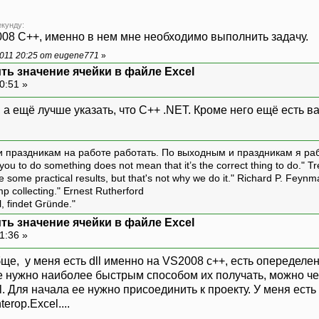
екунду:
2008 C++, именно в нем мне необходимо выполнить задачу.
011 20:25 от eugene771
»
ить значение ячейки в файле Excel
0:51 »
, а ещё лучше указать, что С++ .NET. Кроме него ещё есть 
и праздникам на работе работать. По выходным и праздникам я ра
ou to do something does not mean that it’s the correct thing to do." T
ive some practical results, but that's not why we do it." Richard P. Feyn
amp collecting." Ernest Rutherford
l, findet Gründe."
ить значение ячейки в файле Excel
1:36 »
ще, у меня есть dll именно на VS2008 c++, есть опеределе
 нужно наиболее быстрым способом их получать, можно че
l.dll. Для начала ее нужно присоединить к проекту. У меня ес
terop.Excel....