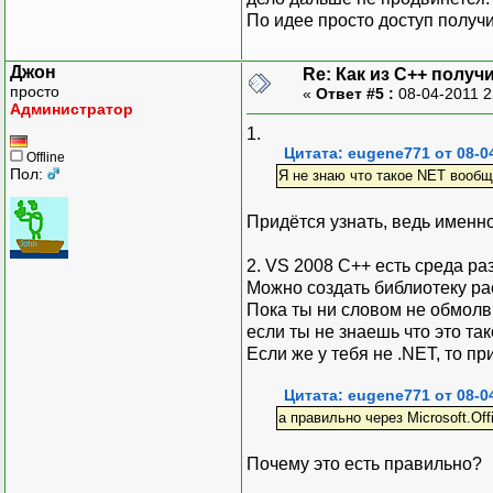
По идее просто доступ получи
Джон
Re: Как из С++ получ
просто
«
Ответ #5 :
08-04-2011 2
Администратор
1.
Цитата: eugene771 от 08-0
Offline
Пол:
Я не знаю что такое NET вообщ
Придётся узнать, ведь именн
2. VS 2008 С++ есть среда ра
Можно создать библиотеку р
Пока ты ни словом не обмолвилс
если ты не знаешь что это та
Если же у тебя не .NET, то пр
Цитата: eugene771 от 08-0
а правильно через Microsoft.Offi
Почему это есть правильно?