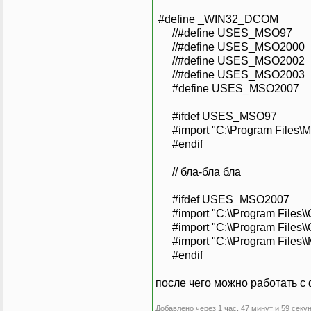
#define _WIN32_DCOM
//#define USES_MSO97
//#define USES_MSO2000
//#define USES_MSO2002
//#define USES_MSO2003
#define USES_MSO2007
#ifdef USES_MSO97
#import "C:\Program Files\Mic
#endif
// бла-бла бла
#ifdef USES_MSO2007
#import "C:\\Program Files\
#import "C:\\Program Files\
#import "C:\\Program Files\\
#endif
после чего можно работать с
Добавлено через 1 час, 47 минут и 59 секун