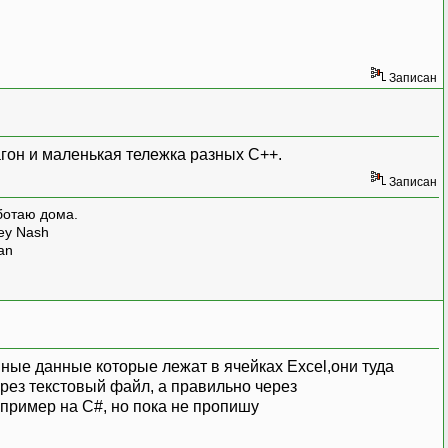
Записан
вагон и маленькая тележка разных С++.
Записан
ботаю дома.
rey Nash
man
нные данные которые лежат в ячейках Excel,они туда
рез текстовый файл, а правильно через
ть пример на C#, но пока не пропишу