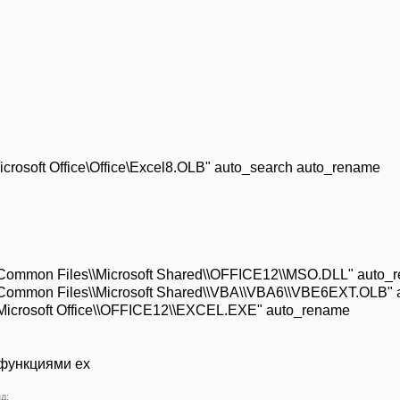
rosoft Office\Office\Excel8.OLB" auto_search auto_rename
\Common Files\\Microsoft Shared\\OFFICE12\\MSO.DLL" auto
\Common Files\\Microsoft Shared\\VBA\\VBA6\\VBE6EXT.OLB
Microsoft Office\\OFFICE12\\EXCEL.EXE" auto_rename
 функциями ex
д: