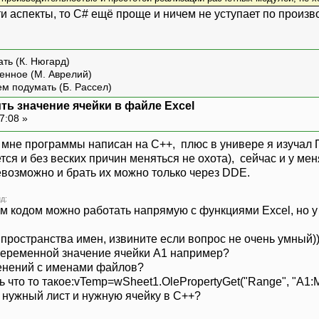
ти аспекты, то C# ещё проще и ничем не уступает по произ
ть (К. Нюгард)
енное (М. Аврелий)
ем подумать (Б. Рассел)
ить значение ячейки в файле Excel
7:08 »
 мне программы написан на C++, плюс в универе я изучал П
ся и без веских причин меняться не охота), сейчас и у ме
евозможно и брать их можно только через DDE.
д:
 кодом можно работать напрямую с функциями Excel, но у
пространства имен, извините если вопрос не очень умный))
 переменной значение ячейки A1 например?
зменений с именами файлов?
ь что то такое:vTemp=wSheet1.OlePropertyGet("Range", "A1:
у нужный лист и нужную ячейку в C++?