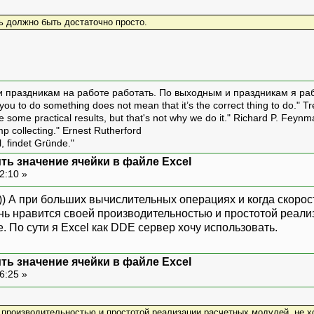
ь должно быть достаточно просто.
и праздникам на работе работать. По выходным и праздникам я ра
ou to do something does not mean that it’s the correct thing to do." T
ive some practical results, but that's not why we do it." Richard P. Feyn
amp collecting." Ernest Rutherford
l, findet Gründe."
ить значение ячейки в файле Excel
2:10 »
)) А при больших вычислительных операциях и когда скоро
ь нравится своей производительностью и простотой реализ
. По сути я Excel как DDE сервер хочу использовать.
ить значение ячейки в файле Excel
6:25 »
производительностью и простотой реализации расчетных модулей, не х