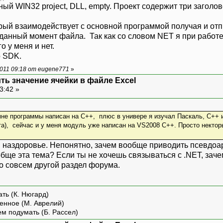
й WIN32 project, DLL, empty. Проект содержит три заголовоч
торый взаимодействует с основной программой получая и о
в данный момент файла. Так как со словом NET я при работ
о у меня и нет.
о SDK.
011 09:18 от eugene771
»
ить значение ячейки в файле Excel
3:42 »
мне программы написан на C++, плюс в универе я изучал Паскаль, C++ и
та), сейчас и у меня модуль уже написан на VS2008 C++. Просто нектор
и наздоровье. Непонятно, зачем вообще приводить псевдоар
бще эта тема? Если ты не хочешь связываться с .NET, заче
это совсем другой раздел форума.
ть (К. Нюгард)
енное (М. Аврелий)
ем подумать (Б. Рассел)