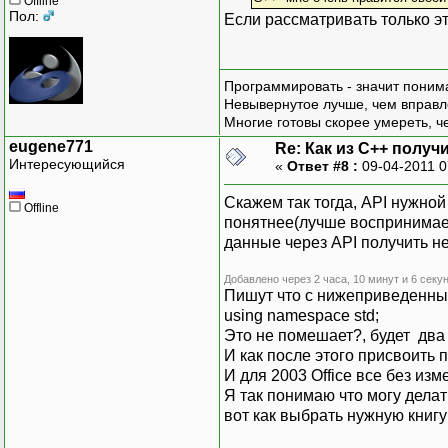
Offline
Пол:
Если рассматривать только э
Программировать - значит понима
Невывернутое лучше, чем вправл
Многие готовы скорее умереть, ч
eugene771
Re: Как из С++ получ
Интересующийся
«
Ответ #8 :
09-04-2011 0
Скажем так тогда, API нужной
Offline
понятнее(лучше воспринимает
данные через API получить н
Добавлено через 2 часа, 10 минут и 6 секун
Пишут что с нижеприведенным
using namespace std;
Это не помешает?, будет два 
И как после этого присвоить
И для 2003 Office все без и
Я так понимаю что могу делат
вот как выбрать нужную книг