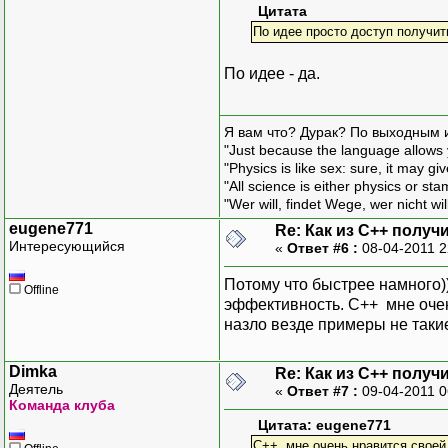
Цитата
По идее просто доступ получит
По идее - да.
Я вам что? Дурак? По выходным 
"Just because the language allows y
"Physics is like sex: sure, it may g
"All science is either physics or st
"Wer will, findet Wege, wer nicht wil
eugene771
Re: Как из С++ получ
Интересующийся
«
Ответ #6 :
08-04-2011 2
Потому что быстрее намного)
Offline
эффективность. С++ мне очен
назло везде примеры не такие
Dimka
Re: Как из С++ получ
Деятель
«
Ответ #7 :
09-04-2011 0
Команда клуба
Цитата: eugene771
С++ мне очень нравится своей 