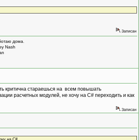
Записан
ботаю дома.
rey Nash
man
сть критична стараешься на всем повышать
ации расчетных модулей, не хочу на C# переходить и как
Записан
очу на C#