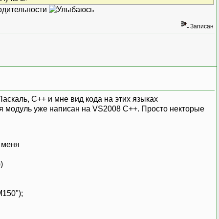
водительности
Записан
аскаль, C++ и мне вид кода на этих языках
ня модуль уже написан на VS2008 C++. Просто некторые
 меня
)
M150");