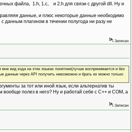
ных файла, 1.h, 1.c, и 2.h для связи с другой dll. Ну и
тправляяя данные, и плюс некоторые данные необходимо
е с данным плагином в течении полугода ни разу не
Записан
 мне вид кода на этих языках понятнее(лучше воспринимается и без
ые данные через API получить невозможно и брать их можно только
гументы за тот или иной язык, если альтернатив ты
м вообще полез в него? Ну и работай себе с C++ и COM, а
Записан