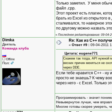
Только заметил. У меня обычны
файл .cpp.
Этот проект есть плагин, ко
брать из Excel из открытого 
сталкивался, то наверное этог
по другому можно назвать эт
«
Последнее редактирование: 09-04-2
Dimka
Re: Как из С++ получ
Деятель
«
Ответ #9 :
09-04-2011 1
Команда клуба
Цитата: eugene771
Скажем так тогда, API нужной 
Offline
Пол:
веских причин меняться не охо
через DDE.
Если тебе нравится C++ - ну 
просто не знаешь? К чему воо
через него - с Excel. Только 
Программировать - значит понима
Невывернутое лучше, чем вправл
Многие готовы скорее умереть, ч