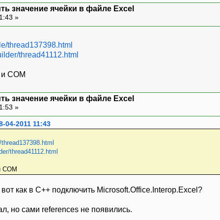
ить значение ячейки в файле Excel
1:43 »
le/thread137398.html
uilder/thread41112.html
E и COM
ить значение ячейки в файле Excel
1:53 »
8-04-2011 11:43
/thread137398.html
der/thread41112.html
и COM
вот как в C++ подключить Microsoft.Office.Interop.Excel?
азал, но сами references не появились.