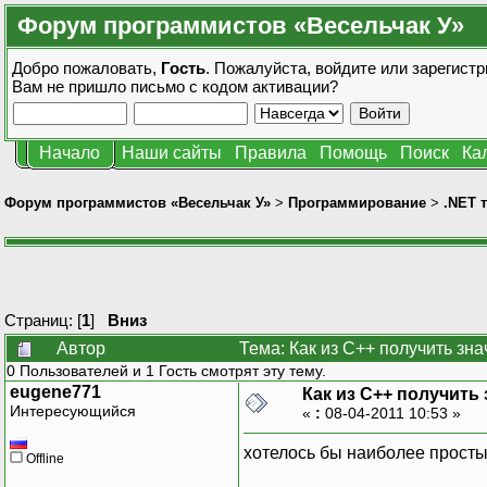
Форум программистов «Весельчак У»
Добро пожаловать,
Гость
. Пожалуйста,
войдите
или
зарегистр
Вам не пришло
письмо с кодом активации?
Начало
Наши сайты
Правила
Помощь
Поиск
Ка
Форум программистов «Весельчак У»
>
Программирование
>
.NET 
Страниц: [
1
]
Вниз
Автор
Тема: Как из С++ получить зн
0 Пользователей и 1 Гость смотрят эту тему.
eugene771
Как из С++ получить 
Интересующийся
«
:
08-04-2011 10:53 »
хотелось бы наиболее просты
Offline