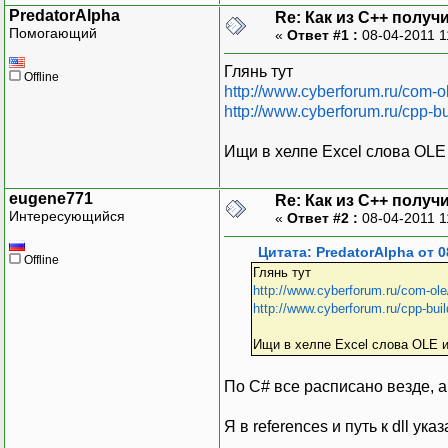
PredatorAlpha
Re: Как из С++ получ
Помогающий
«
Ответ #1 :
08-04-2011 1
Глянь тут
Offline
http://www.cyberforum.ru/com-o
http://www.cyberforum.ru/cpp-b
Ищи в хелпе Excel слова OL
eugene771
Re: Как из С++ получ
Интересующийся
«
Ответ #2 :
08-04-2011 1
Цитата: PredatorAlpha от 0
Offline
Глянь тут
http://www.cyberforum.ru/com-ole
http://www.cyberforum.ru/cpp-buil
Ищи в хелпе Excel слова OLE 
По С# все расписано везде, а 
Я в references и путь к dll ук