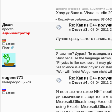
Добавлено через 8 часов, 31 минуту и 21 с
Хочу добавить Visual studio 
«
Последнее редактирование: 08-04-2
Джон
Re: Как из С++ получ
просто
«
Ответ #3 :
08-04-2011 2
Администратор
Лучше сразу с этого начинать
Offline
Пол:
Я вам что? Дурак? По выходным 
"Just because the language allows y
"Physics is like sex: sure, it may g
"All science is either physics or st
"Wer will, findet Wege, wer nicht wil
eugene771
Re: Как из С++ получ
Интересующийся
«
Ответ #4 :
08-04-2011 2
Я не знаю что такое NET вооб
Offline
динамически выводятся и мне
Microsoft.Office.Interop.Exce
using Excel= Microsoft.Office.In
дело дальше не продвинется.