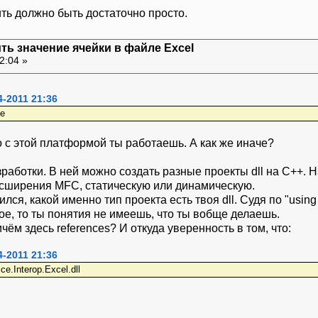
ть должно быть достаточно просто.
ить значение ячейки в файле Excel
2:04 »
4-2011 21:36
е
о с этой платформой ты работаешь. А как же иначе?
зработки. В ней можно создать разные проекты dll на С++. 
асширения MFC, статическую или динамическую.
я, какой именно тип проекта есть твоя dll. Судя по "using Ex
кое, то ты понятия не имеешь, что ты вобще делаешь.
ичём здесь references? И откуда уверенность в том, что:
4-2011 21:36
ce.Interop.Excel.dll