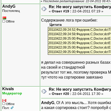
«
Последнее редактирование: 22-04-2011 06:43 
AndyG
Re: Не могу запустить Конфиг
Постоялец
«
Ответ #19 :
22-04-2011 07:19 »
Содержание лога при ошибке:
Offline
Цитата
20110422;09:24:52;Федоров;C;Doctor;dctT
20110422;09:24:59;Федоров;C;Doctor;dctPh
20110422;09:25:00;Федоров;C;Doctor;dctE
20110422;09:25:00;Федоров;C;Doctor;dctE
20110422;09:25:00;Федоров;C;Doctor;dct
20110422;09:25:00;Федоров;C;Doctor;dctT
я делал на совершенно разных базах
на своей и стандартной
результат тот же, поэтому проверка 
тут чтото на сортировке завязано
Kivals
Re: Не могу запустить Конфиг
Модератор
«
Ответ #20 :
22-04-2011 17:30 »
AndyG
, О! А это мысль... Хотя ошибк
Offline
а какая сортировка стоит? попробуй
Пол: