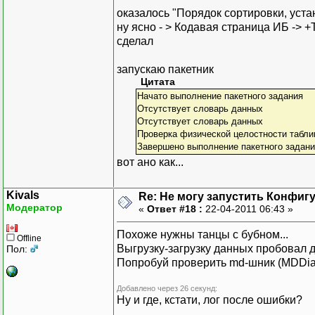
оказалось "Порядок сортировки, устан
ну ясно - > Кодавая страница ИБ -> 
сделал
запускаю пакетник
Цитата
Начато выполнение пакетного задания
Отсутствует словарь данных
Отсутствует словарь данных
Проверка физической целостности табл
Завершено выполнение пакетного задани
вот ано как...
Kivals
Re: Не могу запустить Конфиг
Модератор
«
Ответ #18 :
22-04-2011 06:43 »
Похоже нужны танцы с бубном...
Offline
Выгрузку-загрузку данных пробовал 
Пол:
Попробуй проверить md-шник (MDDia
Добавлено через 26 секунд:
Ну и где, кстати, лог после ошибки?