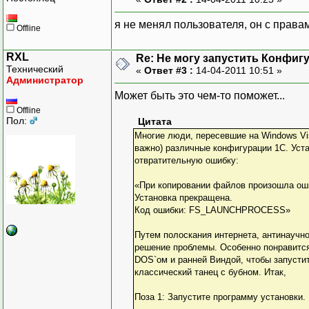
я не менял пользователя, он с прав
Offline
RXL
Re: Не могу запустить Конфиг
Технический
«
Ответ #3 :
14-04-2011 10:51 »
Администратор
Может быть это чем-то поможет...
Offline
Пол:
Цитата
Многие люди, пересевшие на Windows Vist
важно) различные конфигурации 1С. Уста
отвратительную ошибку:
«При копировании файлов произошла ош
Установка прекращена.
Код ошибки: FS_LAUNCHPROCESS»
Путем полоскания интернета, антинаучн
решение проблемы. Особенно понравится 
DOS`ом и ранней Виндой, чтобы запустит
классический танец с бубном. Итак,
Поза 1: Запустите программу установки.