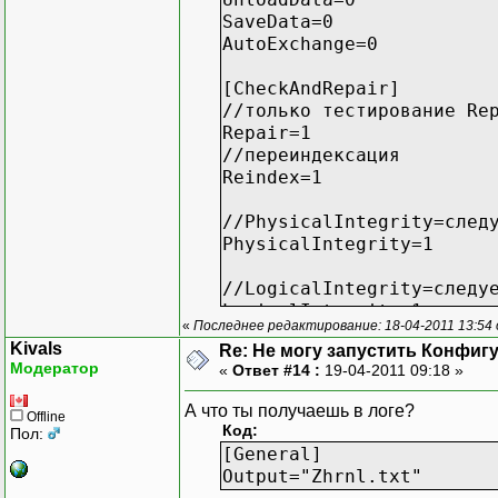
[SaveData]
SaveData=0
SaveToFile=212
AutoExchange=0
FileList=
[CheckAndRepair]
[AutoExchange]
//только тестирование Re
SharedMode=1
;Раздель
Repair=1
ReceiveFrom=*
;Парамет
//переиндексация
ReadFrom=*
;Коды ба
Reindex=1
WriteTo=*
;Коды ба
SendTo=*
;Список_
//PhysicalIntegrity=след
;Парамет
PhysicalIntegrity=1
//LogicalIntegrity=следу
LogicalIntegrity=1
«
Последнее редактирование: 18-04-2011 13:54
Kivals
Re: Не могу запустить Конфиг
//RecalcSecondaries=след
Модератор
«
Ответ #14 :
19-04-2011 09:18 »
RecalcSecondaries=1
А что ты получаешь в логе?
Offline
//RecalcTotals=следует л
Код:
Пол:
RecalcTotals=1
[General]
Output="Zhrnl.txt"
//SkipUnresolved=следует