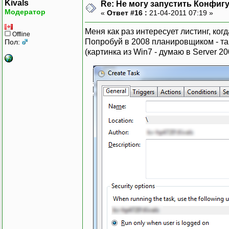
SharedMode=1
;Раздель
Kivals
Re: Не могу запустить Конфиг
ReceiveFrom=*
;Парамет
Модератор
«
Ответ #16 :
21-04-2011 07:19 »
ReadFrom=*
;Коды ба
Меня как раз интересует листинг, когд
WriteTo=*
;Коды ба
Offline
Попробуй в 2008 планировщиком - т
Пол:
SendTo=*
;Список_
(картинка из Win7 - думаю в Server 20
;Парамет