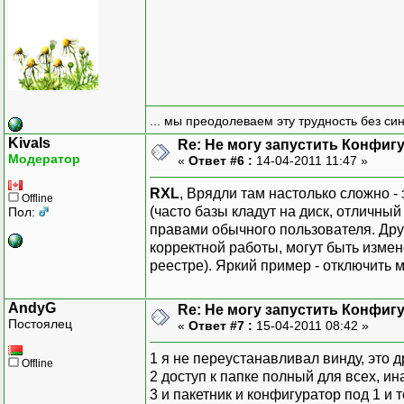
... мы преодолеваем эту трудность без си
Kivals
Re: Не могу запустить Конфиг
Модератор
«
Ответ #6 :
14-04-2011 11:47 »
RXL
, Врядли там настолько сложно 
Offline
(часто базы кладут на диск, отличный
Пол:
правами обычного пользователя. Дру
корректной работы, могут быть измен
реестре). Яркий пример - отключить 
AndyG
Re: Не могу запустить Конфиг
Постоялец
«
Ответ #7 :
15-04-2011 08:42 »
1 я не переустанавливал винду, это 
Offline
2 доступ к папке полный для всех, ин
3 и пакетник и конфигуратор под 1 и