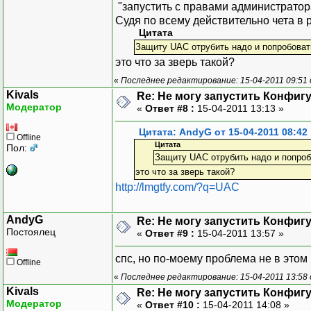
"запустить с правами администратора
Судя по всему действительно чета в р
Цитата
Защиту UAC отрубить надо и попробоват
это что за зверь такой?
«
Последнее редактирование: 15-04-2011 09:51
Kivals
Re: Не могу запустить Конфиг
Модератор
«
Ответ #8 :
15-04-2011 13:13 »
Цитата: AndyG от 15-04-2011 08:42
Offline
Цитата
Пол:
Защиту UAC отрубить надо и попроб
это что за зверь такой?
http://lmgtfy.com/?q=UAC
AndyG
Re: Не могу запустить Конфиг
Постоялец
«
Ответ #9 :
15-04-2011 13:57 »
спс, но по-моему проблема не в этом
Offline
«
Последнее редактирование: 15-04-2011 13:58
Kivals
Re: Не могу запустить Конфиг
Модератор
«
Ответ #10 :
15-04-2011 14:08 »