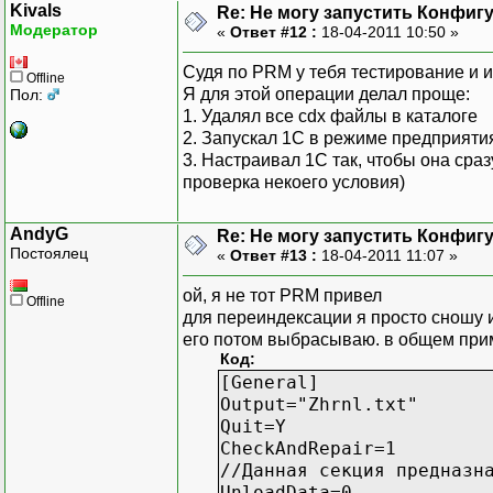
Kivals
Re: Не могу запустить Конфиг
//RecalcSecondaries=след
Модератор
«
Ответ #12 :
18-04-2011 10:50 »
RecalcSecondaries=0
Судя по PRM у тебя тестирование и 
Offline
RecalcTotals=0
Я для этой операции делал проще:
Пол:
//SkipUnresolved=следует
1. Удалял все cdx файлы в каталоге
SkipUnresolved=0
2. Запускал 1С в режиме предприят
3. Настраивал 1С так, чтобы она ср
//CreateForUnresolved=Па
проверка некоего условия)
//Если задано Y или 1, д
CreateForUnresolved=0
AndyG
Re: Не могу запустить Конфиг
Постоялец
«
Ответ #13 :
18-04-2011 11:07 »
//Reconstruct=Параметр у
//Если задано Y или 1, б
ой, я не тот PRM привел
Reconstruct=0
Offline
для переиндексации я просто сношу 
его потом выбрасываю. в общем пр
//Pack=Параметр указывае
Код:
Pack=0
[General]
Output="Zhrnl.txt"
[UnloadData]
Quit=Y
UnloadToFile=c:\temp\222
CheckAndRepair=1
IncludeUserDef=1
//Данная секция предназн
UnloadData=0