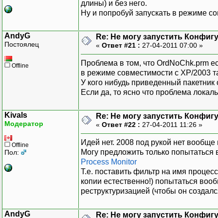
длины) и без него.
Ну и попробуй запускать в режиме с
AndyG
Re: Не могу запустить Конфиг
Постоялец
«
Ответ #21 :
27-04-2011 07:00 »
Проблема в том, что OrdNoChk.prm ес
Offline
в режиме совместимости с XP/2003 та
У кого нибудь приведенный пакетник
Если да, то ясно что проблема локаль
Kivals
Re: Не могу запустить Конфиг
Модератор
«
Ответ #22 :
27-04-2011 11:26 »
Идей нет. 2008 под рукой нет вообще
Offline
Могу предложить только попытаться 
Пол:
Process Monitor
Т.е. поставить фильтр на имя процес
копии естественно!) попытаться вооб
реструктуризацией (чтобы он создалс
AndyG
Re: Не могу запустить Конфиг