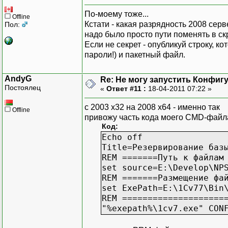
По-моему тоже...
Offline
Кстати - какая разрядность 2008 сер
Пол:
надо было просто пути поменять в ск
Если не секрет - опубликуй строку, к
пароли!) и пакетный файл.
AndyG
Re: Не могу запустить Конфиг
Постоялец
«
Ответ #11 :
18-04-2011 07:22 »
с 2003 х32 на 2008 х64 - именно так
Offline
привожу часть кода моего CMD-файла
Код:
Echo off
Title=Резервирование баз
REM =======Путь к файлам
set source=E:\Develop\NP
REM =======Размещение фа
set ExePath=E:\1Cv77\Bin
REM ====================
"%exepath%\1cv7.exe" CON