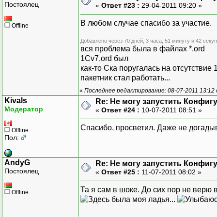
Постоялец
«
Ответ #23 :
29-04-2011 09:20 »
В любом случае спасибо за участие.
Offline
Добавлено через 70 дней, 3 часа, 51 минуту и 42 секу
вся проблема была в файлах *.ord
1Cv7.ord был
как-то Ска поругалась на отсутствие 1
пакетник стал работать...
«
Последнее редактирование: 08-07-2011 13:12
Kivals
Re: Не могу запустить Конфиг
Модератор
«
Ответ #24 :
10-07-2011 08:51 »
Спасибо, просветил. Даже не догадыв
Offline
Пол:
AndyG
Re: Не могу запустить Конфиг
Постоялец
«
Ответ #25 :
11-07-2011 08:02 »
Та я сам в шоке. До сих пор не верю
Offline