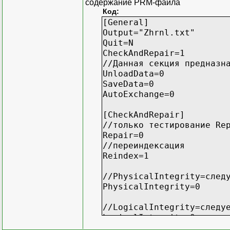
содержание PRM-файла
Код:
[General]
Output="Zhrnl.txt"
Quit=N
CheckAndRepair=1
//Данная секция предназн
UnloadData=0
SaveData=0
AutoExchange=0
[CheckAndRepair]
//только тестирование Re
Repair=0
//переиндексация
Reindex=1
//PhysicalIntegrity=след
PhysicalIntegrity=0
//LogicalIntegrity=следу
LogicalIntegrity=0