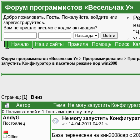
Форум программистов «Весельчак У»
Добро пожаловать,
Гость
. Пожалуйста,
войдите
или
Ре
зарегистрируйтесь
.
ва
Вам не пришло
письмо с кодом активации?
"Ч
У 
Начало
Наши сайты
Правила
Помощь
Поиск
Ка
от
зн
Форум программистов «Весельчак У»
>
Программирование
>
Прогр
запустить Конфигуратор в пакетном режиме под win2008
Страниц: [
1
]
Вниз
Автор
Тема: Не могу запустить Конфигурат
0 Пользователей и 1 Гость смотрят эту тему.
AndyG
Не могу запустить Конфигурат
Постоялец
«
:
14-04-2011 04:31 »
База перенесена на вин2008сер с 20
Offline