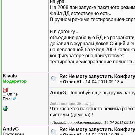
на ура.
На 2008 при запуске пакетного режим
Файл ДД естественно есть.
В ручном режиме тестирование/испр
и в догонку...
объединил рабочую БД из разработач
добавил в журналы доков Общий и ещ
на девелопной базе под 2003 колонка 
конфигураторе она присутствует...
тестирование/исправление полностью
Kivals
Re: Не могу запустить Конфиг
Модератор
«
Ответ #1 :
14-04-2011 09:13 »
AndyG
, Попробуй еще выгрузку-загр
Offline
Пол:
Добавлено через 39 секунд:
Что касается пакетного режима рабо
системы (домена)?
«
Последнее редактирование: 14-04-2011 09:13 
AndyG
Re: Не могу запустить Конфиг
Постоялец
«
Ответ #2 :
14-04-2011 10:25 »